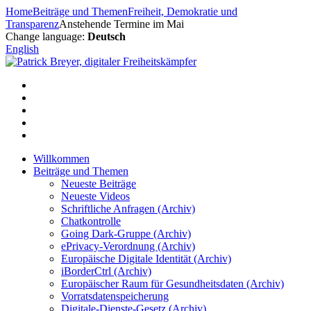
Zum
Home
Beiträge und Themen
Freiheit, Demokratie und
Inhalt
Transparenz
Anstehende Termine im Mai
springen
Change language:
Deutsch
English
Willkommen
Beiträge und Themen
Neueste Beiträge
Neueste Videos
Schriftliche Anfragen (Archiv)
Chatkontrolle
Going Dark-Gruppe (Archiv)
ePrivacy-Verordnung (Archiv)
Europäische Digitale Identität (Archiv)
iBorderCtrl (Archiv)
Europäischer Raum für Gesundheitsdaten (Archiv)
Vorratsdatenspeicherung
Digitale-Dienste-Gesetz (Archiv)