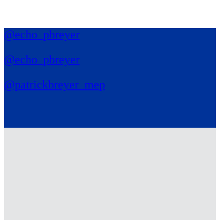
@echo_pbreyer
@echo_pbreyer
@patrickbreyer_mep