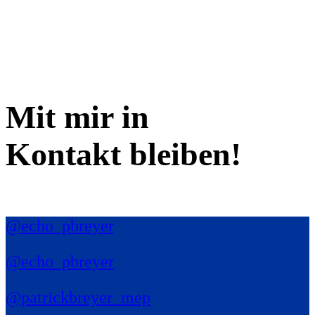
Mit mir in
Kontakt bleiben!
@echo_pbreyer
@echo_pbreyer
@patrickbreyer_mep