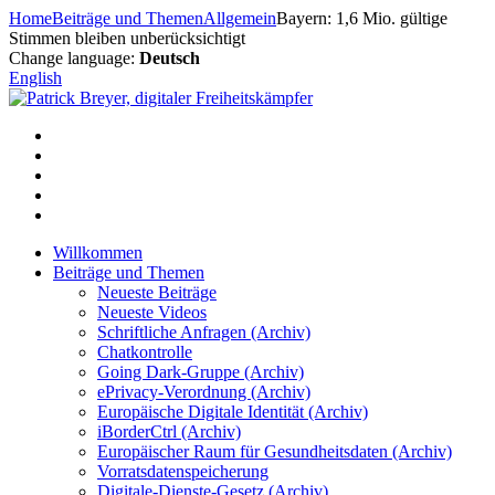
Zum
Home
Beiträge und Themen
Allgemein
Bayern: 1,6 Mio. gültige
Inhalt
Stimmen bleiben unberücksichtigt
springen
Change language:
Deutsch
English
Willkommen
Beiträge und Themen
Neueste Beiträge
Neueste Videos
Schriftliche Anfragen (Archiv)
Chatkontrolle
Going Dark-Gruppe (Archiv)
ePrivacy-Verordnung (Archiv)
Europäische Digitale Identität (Archiv)
iBorderCtrl (Archiv)
Europäischer Raum für Gesundheitsdaten (Archiv)
Vorratsdatenspeicherung
Digitale-Dienste-Gesetz (Archiv)