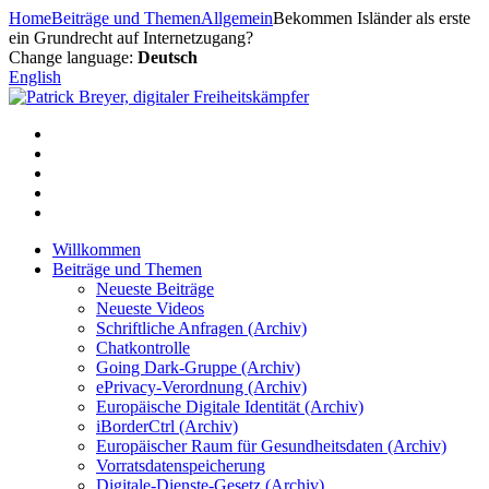
Zum
Home
Beiträge und Themen
Allgemein
Bekommen Isländer als erste
Inhalt
ein Grundrecht auf Internetzugang?
springen
Change language:
Deutsch
English
Willkommen
Beiträge und Themen
Neueste Beiträge
Neueste Videos
Schriftliche Anfragen (Archiv)
Chatkontrolle
Going Dark-Gruppe (Archiv)
ePrivacy-Verordnung (Archiv)
Europäische Digitale Identität (Archiv)
iBorderCtrl (Archiv)
Europäischer Raum für Gesundheitsdaten (Archiv)
Vorratsdatenspeicherung
Digitale-Dienste-Gesetz (Archiv)