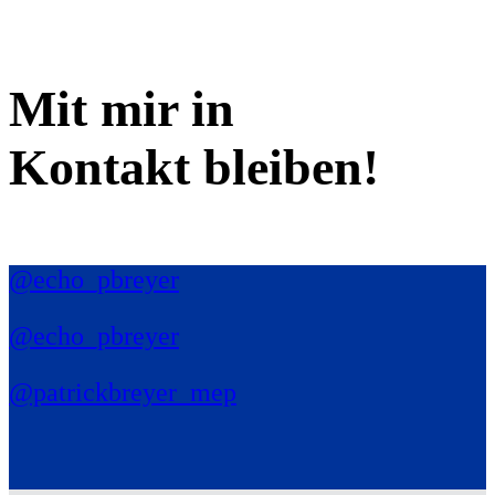
Mit mir in
Kontakt bleiben!
@echo_pbreyer
@echo_pbreyer
@patrickbreyer_mep