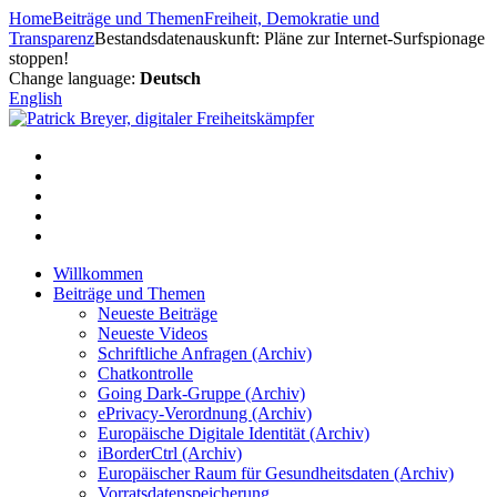
Zum
Home
Beiträge und Themen
Freiheit, Demokratie und
Inhalt
Transparenz
Bestandsdatenauskunft: Pläne zur Internet-Surfspionage
springen
stoppen!
Change language:
Deutsch
English
Willkommen
Beiträge und Themen
Neueste Beiträge
Neueste Videos
Schriftliche Anfragen (Archiv)
Chatkontrolle
Going Dark-Gruppe (Archiv)
ePrivacy-Verordnung (Archiv)
Europäische Digitale Identität (Archiv)
iBorderCtrl (Archiv)
Europäischer Raum für Gesundheitsdaten (Archiv)
Vorratsdatenspeicherung