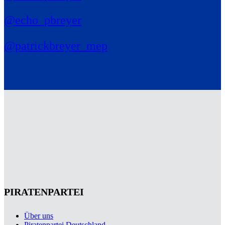
@echo_pbreyer
@patrickbreyer_mep
PIRATENPARTEI
Über uns
Piratenpartei Deutschland