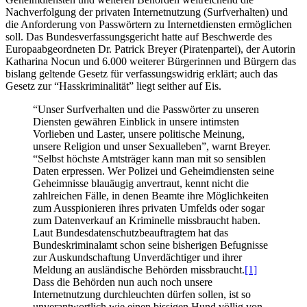
Nachverfolgung der privaten Internetnutzung (Surfverhalten) und
die Anforderung von Passwörtern zu Internetdiensten ermöglichen
soll. Das Bundesverfassungsgericht hatte auf Beschwerde des
Europaabgeordneten Dr. Patrick Breyer (Piratenpartei), der Autorin
Katharina Nocun und 6.000 weiterer Bürgerinnen und Bürgern das
bislang geltende Gesetz für verfassungswidrig erklärt; auch das
Gesetz zur “Hasskriminalität” liegt seither auf Eis.
“Unser Surfverhalten und die Passwörter zu unseren
Diensten gewähren Einblick in unsere intimsten
Vorlieben und Laster, unsere politische Meinung,
unsere Religion und unser Sexualleben”, warnt Breyer.
“Selbst höchste Amtsträger kann man mit so sensiblen
Daten erpressen. Wer Polizei und Geheimdiensten seine
Geheimnisse blauäugig anvertraut, kennt nicht die
zahlreichen Fälle, in denen Beamte ihre Möglichkeiten
zum Ausspionieren ihres privaten Umfelds oder sogar
zum Datenverkauf an Kriminelle missbraucht haben.
Laut Bundesdatenschutzbeauftragtem hat das
Bundeskriminalamt schon seine bisherigen Befugnisse
zur Auskundschaftung Unverdächtiger und ihrer
Meldung an ausländische Behörden missbraucht.
[1]
Dass die Behörden nun auch noch unsere
Internetnutzung durchleuchten dürfen sollen, ist so
unverantwortlich wie einen bissigen Hund völlig von