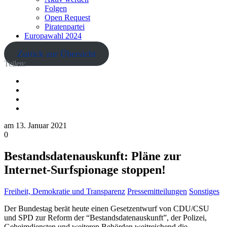
Folgen
Open Request
Piratenpartei
Europawahl 2024
Zurück zur Übersicht
Teilen:
am
13. Januar 2021
0
Bestandsdatenauskunft: Pläne zur
Internet-Surfspionage stoppen!
Freiheit, Demokratie und Transparenz
Pressemitteilungen
Sonstiges
Der Bundestag berät heute einen Gesetzentwurf von CDU/CSU
und SPD zur Reform der “Bestandsdatenauskunft”, der Polizei,
Geheimdiensten und weiteren Behörden weitreichend die