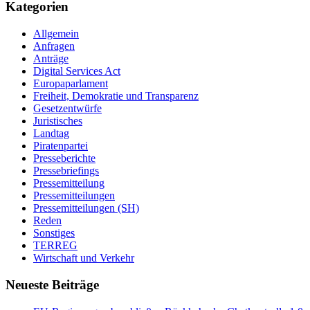
Kategorien
Allgemein
Anfragen
Anträge
Digital Services Act
Europaparlament
Freiheit, Demokratie und Transparenz
Gesetzentwürfe
Juristisches
Landtag
Piratenpartei
Presseberichte
Pressebriefings
Pressemitteilung
Pressemitteilungen
Pressemitteilungen (SH)
Reden
Sonstiges
TERREG
Wirtschaft und Verkehr
Neueste Beiträge