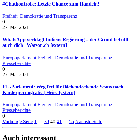
#Chatkontrolle: Letzte Chance zum Handeln!
Freiheit, Demokratie und Transparenz
0
27. Mai 2021
WhatsApp verklagt Indiens Regierung – der Grund betrifft
auch dich | Watson.ch [extern]
Europaparlament
Freiheit, Demokratie und Transparenz
Presseberichte
0
27. Mai 2021
EU-Parlament: Weg frei für flächendeckende Scans nach
Kinderpornografie | Heise [extern]
Europaparlament
Freiheit, Demokratie und Transparenz
Presseberichte
0
Vorherige Seite
1
…
39
40
41
…
55
Nächste Seite
Auch interessant