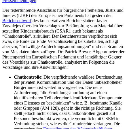
Pressemitteilungen
Der federführende Ausschuss für bürgerliche Freiheiten, Justiz und
Inneres (LIBE) des Europäischen Parlaments hat gestern den
Berichtsentwurf
des konservativen Berichterstatters Javier
Zarzalejos über den Vorschlag zur Bekämpfung von Material über
sexuellen Kindesmissbrauch (CSAR), auch bekannt als
“Chatkontrolle”, zirkuliert. Der Berichterstatter verpflichtet sich
zwar, die Ende-zu-Ende-Verschlüsselung beizubehalten, schlägt
aber vor, “freiwillige Aufdeckungsanordnungen” und das Scannen
von Metadaten hinzuzufügen. Dr. Patrick Breyer, Abgeordneter der
Piratenpartei im Europäischen Parlament und langjähriger Gegner
des Vorschlags zur Chatkontrolle, analysiert im Folgenden die
Vorschläge und ihre Auswirkungen:
Chatkontrolle
: Die verpflichtende wahllose Durchsuchung
der privaten Kommunikation und der Daten unbescholtener
Bürger:innen ist weiterhin vorgesehen. Die neue
Anforderung, “die Ermittlungsanordnung auf einen
identifizierbaren Teil oder eine identifizierbare Komponente
eines Dienstes zu beschränken” wie z. B. bestimmte Kanäle
oder Gruppen (AM 128), geht in die richtige Richtung. Sie
stellt jedoch nicht sicher, dass Chatkontrollen gezielt auf
Personen beschränkt werden, die vermutlich mit CSEM in
Verbindung stehen, wie es die Grundrechte verlangen. Die
entsprechenden
Feststellungen des Wissenschaftlichen