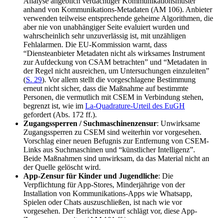
Analyse angeblich verdächtiger Kommunikationsmuster
anhand von Kommunikations-Metadaten (AM 106). Anbieter
verwenden teilweise entsprechende geheime Algorithmen, die
aber nie von unabhängiger Seite evaluiert wurden und
wahrscheinlich sehr unzuverlässig ist, mit unzähligen
Fehlalarmen. Die EU-Kommission warnt, dass
“Diensteanbieter Metadaten nicht als wirksames Instrument
zur Aufdeckung von CSAM betrachten” und “Metadaten in
der Regel nicht ausreichen, um Untersuchungen einzuleiten”
(
S. 29
). Vor allem stellt die vorgeschlagene Bestimmung
erneut nicht sicher, dass die Maßnahme auf bestimmte
Personen, die vermutlich mit CSEM in Verbindung stehen,
begrenzt ist, wie im
La-Quadrature-Urteil des EuGH
gefordert (Abs. 172 ff.).
Zugangssperren / Suchmaschinenzensur
: Unwirksame
Zugangssperren zu CSEM sind weiterhin vor vorgesehen.
Vorschlag einer neuen Befugnis zur Entfernung von CSEM-
Links aus Suchmaschinen und “künstlicher Intelligenz”.
Beide Maßnahmen sind unwirksam, da das Material nicht an
der Quelle gelöscht wird.
App-Zensur für Kinder und Jugendliche
: Die
Verpflichtung für App-Stores, Minderjährige von der
Installation von Kommunikations-Apps wie Whatsapp,
Spielen oder Chats auszuschließen, ist nach wie vor
vorgesehen. Der Berichtsentwurf schlägt vor, diese App-