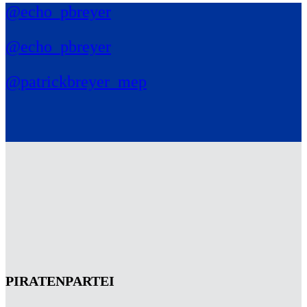
@echo_pbreyer
@echo_pbreyer
@patrickbreyer_mep
PIRATENPARTEI