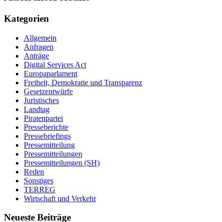
Kategorien
Allgemein
Anfragen
Anträge
Digital Services Act
Europaparlament
Freiheit, Demokratie und Transparenz
Gesetzentwürfe
Juristisches
Landtag
Piratenpartei
Presseberichte
Pressebriefings
Pressemitteilung
Pressemitteilungen
Pressemitteilungen (SH)
Reden
Sonstiges
TERREG
Wirtschaft und Verkehr
Neueste Beiträge