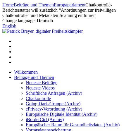
Zum
Home
Beiträge und Themen
Europaparlament
Chatkontrolle-
Inhalt
Berichterstatter will zusätzlich “Anordnungen zur freiwilligen
springen
Chatkontrolle” und Metadaten-Scanning einführen
Change language:
Deutsch
English
Willkommen
Beiträge und Themen
Neueste Beiträge
Neueste Videos
Schriftliche Anfragen (Archiv)
Chatkontrolle
Going Dark-Gruppe (Archiv)
ePrivacy-Verordnung (Archiv)
Europäische Digitale Identität (Archiv)
iBorderCtrl (Archiv)
Europäischer Raum für Gesundheitsdaten (Archiv)
Vorratsdatenspeicherung