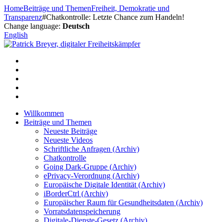
Zum
Home
Beiträge und Themen
Freiheit, Demokratie und
Inhalt
Transparenz
#Chatkontrolle: Letzte Chance zum Handeln!
springen
Change language:
Deutsch
English
Willkommen
Beiträge und Themen
Neueste Beiträge
Neueste Videos
Schriftliche Anfragen (Archiv)
Chatkontrolle
Going Dark-Gruppe (Archiv)
ePrivacy-Verordnung (Archiv)
Europäische Digitale Identität (Archiv)
iBorderCtrl (Archiv)
Europäischer Raum für Gesundheitsdaten (Archiv)
Vorratsdatenspeicherung
Digitale-Dienste-Gesetz (Archiv)