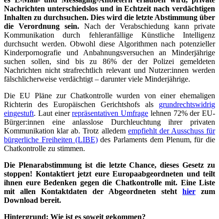
Nachrichten unterschiedslos und in Echtzeit nach verdächtigen
Inhalten zu durchsuchen. Dies wird die letzte Abstimmung über
die Verordnung sein.
Nach der Verabschiedung kann private
Kommunikation durch fehleranfällige Künstliche Intelligenz
durchsucht werden. Obwohl diese Algorithmen nach potenzieller
Kinderpornografie und Anbahnungsversuchen an Minderjährige
suchen sollen, sind bis zu 86% der der Polizei gemeldeten
Nachrichten nicht strafrechtlich relevant und Nutzer:innen werden
fälschlicherweise verdächtigt – darunter viele Minderjährige.
Die EU Pläne zur Chatkontrolle wurden von einer ehemaligen
Richterin des Europäischen Gerichtshofs als
grundrechtswidrig
eingestuft
. Laut einer
repräsentativen Umfrage
lehnen 72% der EU-
Bürger:innen eine anlasslose Durchleuchtung ihrer privaten
Kommunikation klar ab. Trotz alledem
empfiehlt der Ausschuss für
bürgerliche Freiheiten (LIBE)
des Parlaments dem Plenum, für die
Chatkontrolle zu stimmen.
Die Plenarabstimmung ist die letzte Chance, dieses Gesetz zu
stoppen! Kontaktiert jetzt eure Europaabgeordneten und teilt
ihnen eure Bedenken gegen die Chatkontrolle mit. Eine Liste
mit allen Kontaktdaten der Abgeordneten steht
hier
zum
Download bereit.
Hintergrund: Wie ist es soweit gekommen?