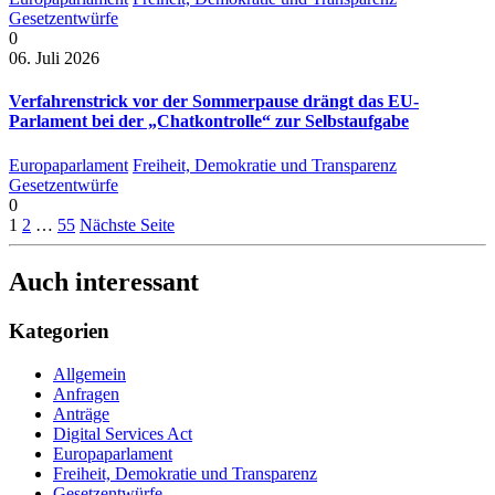
Gesetzentwürfe
0
06. Juli 2026
Verfahrenstrick vor der Sommerpause drängt das EU-
Parlament bei der „Chatkontrolle“ zur Selbstaufgabe
Europaparlament
Freiheit, Demokratie und Transparenz
Gesetzentwürfe
0
1
2
…
55
Nächste Seite
Auch interessant
Kategorien
Allgemein
Anfragen
Anträge
Digital Services Act
Europaparlament
Freiheit, Demokratie und Transparenz
Gesetzentwürfe