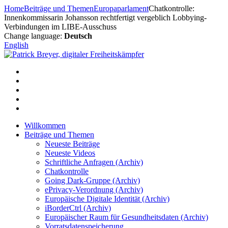
Zum
Home
Beiträge und Themen
Europaparlament
Chatkontrolle:
Inhalt
Innenkommissarin Johansson rechtfertigt vergeblich Lobbying-
springen
Verbindungen im LIBE-Ausschuss
Change language:
Deutsch
English
Willkommen
Beiträge und Themen
Neueste Beiträge
Neueste Videos
Schriftliche Anfragen (Archiv)
Chatkontrolle
Going Dark-Gruppe (Archiv)
ePrivacy-Verordnung (Archiv)
Europäische Digitale Identität (Archiv)
iBorderCtrl (Archiv)
Europäischer Raum für Gesundheitsdaten (Archiv)
Vorratsdatenspeicherung