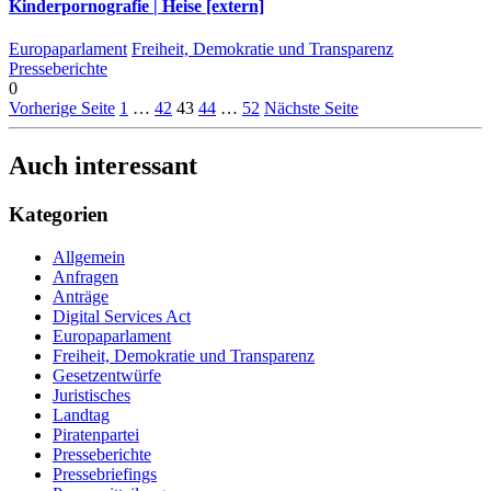
Kinderpornografie | Heise [extern]
Europaparlament
Freiheit, Demokratie und Transparenz
Presseberichte
0
Vorherige Seite
1
…
42
43
44
…
52
Nächste Seite
Auch interessant
Kategorien
Allgemein
Anfragen
Anträge
Digital Services Act
Europaparlament
Freiheit, Demokratie und Transparenz
Gesetzentwürfe
Juristisches
Landtag
Piratenpartei
Presseberichte
Pressebriefings