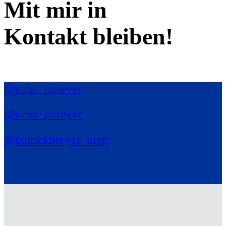
Mit mir in
Kontakt bleiben!
@echo_pbreyer
@echo_pbreyer
@patrickbreyer_mep