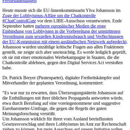
Pressemitteilungen
Heute musste sich die EU-Innenkommissarin Ylva Johansson im
Zuge der Lobbyismus-Affäre um die Chatkontrolle
#ChatControlGate
vor dem LIBE-Ausschuss verantworten. Ende
September hatten
mehrere europäischer Medien die enge
Einbindung von Lobbyisten in die Vorbereitung der umstrittenen
Verordnung zum sexuellen Kindesmissbrauch und Verflechtungen
der EU-Kommission mit einem ausländischen Netzwerk aufgedeckt
.
Johansson wurden unzählige kritische Fragen aus allen Fraktionen
gestellt, sie zeigte sich aber uneinsichtig. Es werde lediglich geprüft,
ob sie mit einer emotionalen Werbekampagne in Staaten, die die
Chatkontrolle ablehnen, gegen den Digital Services Act verstoßen
habe.
Dr. Patrick Breyer (Piratenpartei), digitaler Freiheitskämpfer und
Mitverhandler der geplanten Verordnung, kommentiert:
“Es war nur zu erwarten, dass Überzeugungstäterin Johansson auf
die Enthüllungen mit ihrer üblichen Propaganda antworten würde,
etwa durch Berufung auf eine voreingenommene und suggestive
Eurobarometer-Umfrage, die gegen die Regeln der guten
Meinungsforschung verstößt.
Um Johansson wirklich für ihren vom Ausland beeinflussten
Gesetzesvorschlag und ihren Lobbyismus im Amt zur Rechenschaft
ziehen zu können, hat mein Ausschuss auf unsere Initiative vollen