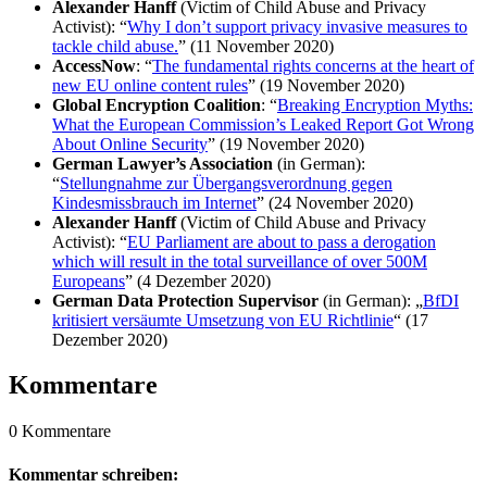
Alexander Hanff
(Victim of Child Abuse and Privacy
Activist): “
Why I don’t support privacy invasive measures to
tackle child abuse.
” (11 November 2020)
AccessNow
: “
The fundamental rights concerns at the heart of
new EU online content rules
” (19 November 2020)
Global Encryption Coalition
: “
Breaking Encryption Myths:
What the European Commission’s Leaked Report Got Wrong
About Online Security
” (19 November 2020)
German Lawyer’s Association
(in German):
“
Stellungnahme zur Übergangsverordnung gegen
Kindesmissbrauch im Internet
” (24 November 2020)
Alexander Hanff
(Victim of Child Abuse and Privacy
Activist): “
EU Parliament are about to pass a derogation
which will result in the total surveillance of over 500M
Europeans
” (4 Dezember 2020)
German Data Protection Supervisor
(in German): „
BfDI
kritisiert versäumte Umsetzung von EU Richtlinie
“ (17
Dezember 2020)
Kommentare
0 Kommentare
Kommentar schreiben: