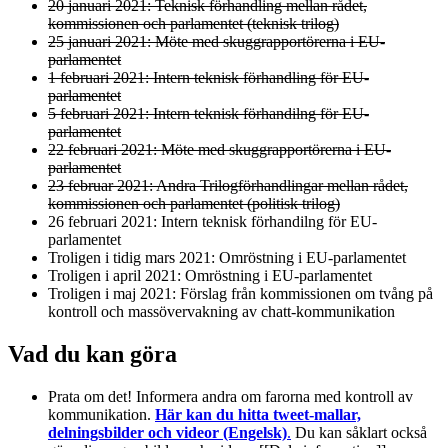
20 januari 2021: Teknisk förhandling mellan rådet,
kommissionen och parlamentet (teknisk trilog)
25 januari 2021: Möte med skuggrapportörerna i EU-
parlamentet
1 februari 2021: Intern teknisk förhandling för EU-
parlamentet
5 februari 2021: Intern teknisk förhandilng för EU-
parlamentet
22 februari 2021: Möte med skuggrapportörerna i EU-
parlamentet
23 februar 2021: Andra Trilogförhandlingar mellan rådet,
kommissionen och parlamentet (politisk trilog)
26 februari 2021: Intern teknisk förhandilng för EU-
parlamentet
Troligen i tidig mars 2021: Omröstning i EU-parlamentet
Troligen i april 2021: Omröstning i EU-parlamentet
Troligen i maj 2021: Förslag från kommissionen om tvång på
kontroll och massövervakning av chatt-kommunikation
Vad du kan göra
Prata om det! Informera andra om farorna med kontroll av
kommunikation.
Här kan du hitta tweet-mallar,
delningsbilder och videor (Engelsk)
.
Du kan såklart också