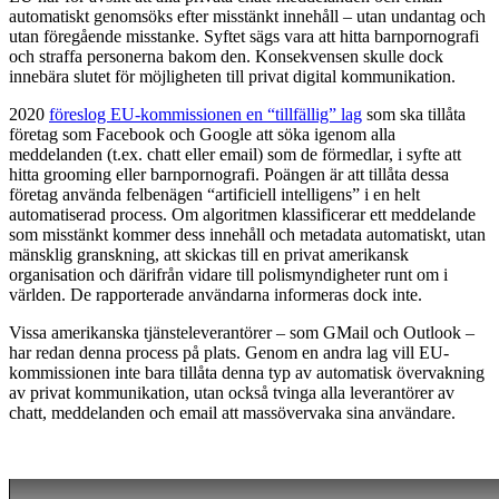
automatiskt genomsöks efter misstänkt innehåll – utan undantag och
utan föregående misstanke. Syftet sägs vara att hitta barnpornografi
och straffa personerna bakom den. Konsekvensen skulle dock
innebära slutet för möjligheten till privat digital kommunikation.
2020
föreslog EU-kommissionen en “tillfällig” lag
som ska tillåta
företag som Facebook och Google att söka igenom alla
meddelanden (t.ex. chatt eller email) som de förmedlar, i syfte att
hitta grooming eller barnpornografi. Poängen är att tillåta dessa
företag använda felbenägen “artificiell intelligens” i en helt
automatiserad process. Om algoritmen klassificerar ett meddelande
som misstänkt kommer dess innehåll och metadata automatiskt, utan
mänsklig granskning, att skickas till en privat amerikansk
organisation och därifrån vidare till polismyndigheter runt om i
världen. De rapporterade användarna informeras dock inte.
Vissa amerikanska tjänsteleverantörer – som GMail och Outlook –
har redan denna process på plats. Genom en andra lag vill EU-
kommissionen inte bara tillåta denna typ av automatisk övervakning
av privat kommunikation, utan också tvinga alla leverantörer av
chatt, meddelanden och email att massövervaka sina användare.