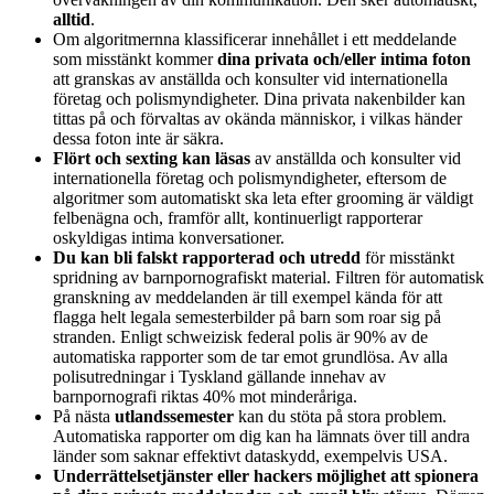
alltid
.
Om algoritmernna klassificerar innehållet i ett meddelande
som misstänkt kommer
dina privata och/eller intima foton
att granskas av anställda och konsulter vid internationella
företag och polismyndigheter. Dina privata nakenbilder kan
tittas på och förvaltas av okända människor, i vilkas händer
dessa foton inte är säkra.
Flört och sexting kan läsas
av anställda och konsulter vid
internationella företag och polismyndigheter, eftersom de
algoritmer som automatiskt ska leta efter grooming är väldigt
felbenägna och, framför allt, kontinuerligt rapporterar
oskyldigas intima konversationer.
Du kan bli falskt rapporterad och utredd
för misstänkt
spridning av barnpornografiskt material. Filtren för automatisk
granskning av meddelanden är till exempel kända för att
flagga helt legala semesterbilder på barn som roar sig på
stranden. Enligt schweizisk federal polis är 90% av de
automatiska rapporter som de tar emot grundlösa. Av alla
polisutredningar i Tyskland gällande innehav av
barnpornografi riktas 40% mot minderåriga.
På nästa
utlandssemester
kan du stöta på stora problem.
Automatiska rapporter om dig kan ha lämnats över till andra
länder som saknar effektivt dataskydd, exempelvis USA.
Underrättelsetjänster eller hackers möjlighet att spionera