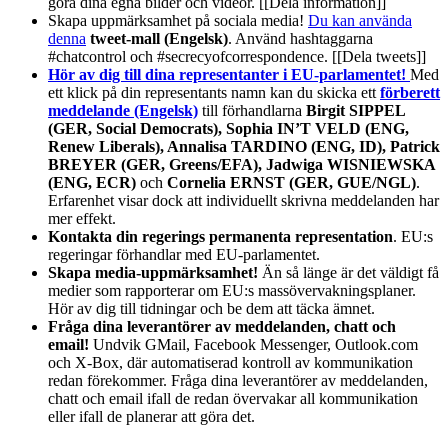
göra dina egna bilder och videor. [[Dela information]]
Skapa uppmärksamhet på sociala media!
Du kan använda
denna
tweet-mall (Engelsk)
. Använd hashtaggarna
#chatcontrol och #secrecyofcorrespondence. [[Dela tweets]]
Hör av dig till dina representanter i EU-parlamentet!
Med
ett klick på din representants namn kan du skicka ett
förberett
meddelande (Engelsk)
till förhandlarna
Birgit SIPPEL
(GER, Social Democrats), Sophia IN’T VELD (ENG,
Renew Liberals), Annalisa TARDINO (ENG, ID), Patrick
BREYER (GER, Greens/EFA), Jadwiga WISNIEWSKA
(ENG, ECR)
och
Cornelia ERNST (GER, GUE/NGL)
.
Erfarenhet visar dock att individuellt skrivna meddelanden har
mer effekt.
Kontakta din regerings permanenta representation
. EU:s
regeringar förhandlar med EU-parlamentet.
Skapa media-uppmärksamhet!
Än så länge är det väldigt få
medier som rapporterar om EU:s massövervakningsplaner.
Hör av dig till tidningar och be dem att täcka ämnet.
Fråga dina leverantörer av meddelanden, chatt och
email!
Undvik GMail, Facebook Messenger, Outlook.com
och X-Box, där automatiserad kontroll av kommunikation
redan förekommer. Fråga dina leverantörer av meddelanden,
chatt och email ifall de redan övervakar all kommunikation
eller ifall de planerar att göra det.