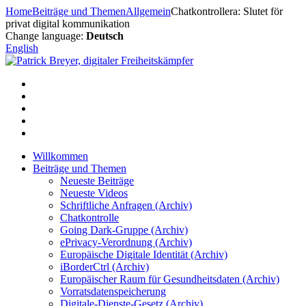
Zum
Home
Beiträge und Themen
Allgemein
Chatkontrollera: Slutet för
Inhalt
privat digital kommunikation
springen
Change language:
Deutsch
English
Willkommen
Beiträge und Themen
Neueste Beiträge
Neueste Videos
Schriftliche Anfragen (Archiv)
Chatkontrolle
Going Dark-Gruppe (Archiv)
ePrivacy-Verordnung (Archiv)
Europäische Digitale Identität (Archiv)
iBorderCtrl (Archiv)
Europäischer Raum für Gesundheitsdaten (Archiv)
Vorratsdatenspeicherung
Digitale-Dienste-Gesetz (Archiv)