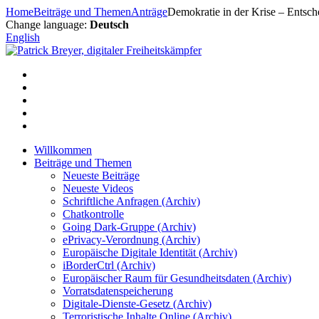
Zum
Home
Beiträge und Themen
Anträge
Demokratie in der Krise – Entsch
Inhalt
Change language:
Deutsch
springen
English
Willkommen
Beiträge und Themen
Neueste Beiträge
Neueste Videos
Schriftliche Anfragen (Archiv)
Chatkontrolle
Going Dark-Gruppe (Archiv)
ePrivacy-Verordnung (Archiv)
Europäische Digitale Identität (Archiv)
iBorderCtrl (Archiv)
Europäischer Raum für Gesundheitsdaten (Archiv)
Vorratsdatenspeicherung
Digitale-Dienste-Gesetz (Archiv)
Terroristische Inhalte Online (Archiv)