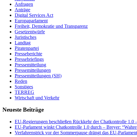
Anfragen
Anträge
Digital Services Act
Europaparlament
Freiheit, Demokratie und Transparenz
Gesetzentwürfe
Juristisches
Landtag
Piratenpartei
Presseberichte
Pressebriefings
Pressemitteilung
Pressemitteilungen
Pressemitteilungen (SH)
Reden
Sonstiges
TERREG
Wirtschaft und Verkehr
Neueste Beiträge
EU-Regierungen beschließen Rückkehr der Chatkontrolle 1.0 – 
EU-Parlament winkt Chatkontrolle 1.0 durch – Breyer: “Wahrer
Verfahrenstrick vor der Sommerpause drängt das EU-Parlament 