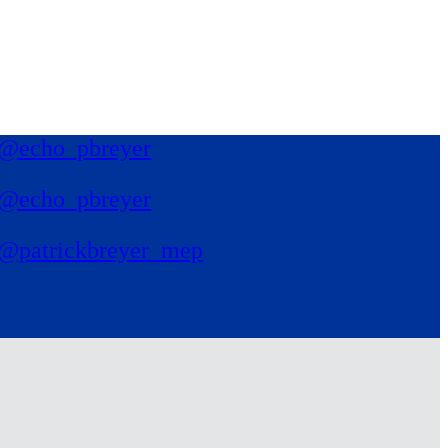
@echo_pbreyer
@echo_pbreyer
@patrickbreyer_mep