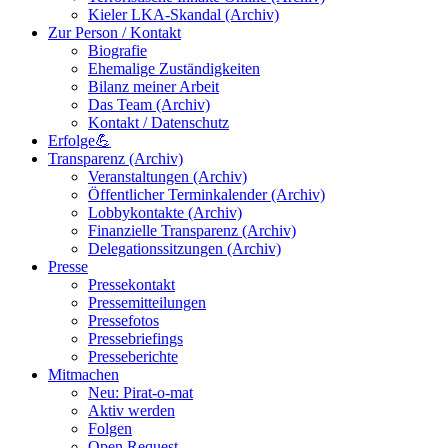
Kieler LKA-Skandal (Archiv)
Zur Person / Kontakt
Biografie
Ehemalige Zuständigkeiten
Bilanz meiner Arbeit
Das Team (Archiv)
Kontakt / Datenschutz
Erfolge💪
Transparenz (Archiv)
Veranstaltungen (Archiv)
Öffentlicher Terminkalender (Archiv)
Lobbykontakte (Archiv)
Finanzielle Transparenz (Archiv)
Delegationssitzungen (Archiv)
Presse
Pressekontakt
Pressemitteilungen
Pressefotos
Pressebriefings
Presseberichte
Mitmachen
Neu: Pirat-o-mat
Aktiv werden
Folgen
Open Request