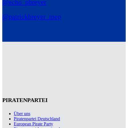
@echo_pbreyer
@patrickbreyer_mep
PIRATENPARTEI
Über uns
Piratenpartei Deutschland
European Pirate Party