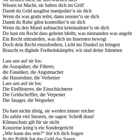
Wissen ist Macht, sie haben dich im Griff
Damit du Geld ausgibst manipulier‘n sie dich
Wenn du was gratis teilst, dann zensier‘n sie dich
Damit du Ruhe gibst kontrollier‘n sie dich
Wenn du den Mund aufmachst kriminalisier‘n sie dich
Du hast ein Recht dass geheim bleibt, was niemanden was angeht
Ein Recht mitzuteilen, was dich im Innersten bewegt
Doch dein Recht einzufordern, Licht ins Dunkel zu bringen
Braucht es digitale Freiheitskämpfer, wir sind deine Stimmen
Lass uns auf sie los:
die Ausspäher, die Filterer,
die Fanatiker, die Angstmacher
die Hassredner, die Verhetzer
Lass uns auf sie los:
Die Einflüsterer, die Einschüchterer
Die Geldscheffler, die Verpester
Die Jasager, die Wegseher
Du hast nichts übrig, sie werden immer reicher
Du zahlst viel Steuern, sie sagen: Scheiß drauf
Klimaschutz gilt für sie nicht
Konzerne krieg‘n ein Sondergericht
„Wie kann das sein?“ hör ich dich fragen
In der Politik hat das Geld das Sagen