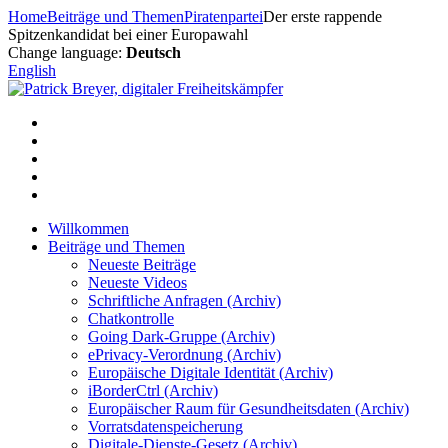
Zum
Home
Beiträge und Themen
Piratenpartei
Der erste rappende
Inhalt
Spitzenkandidat bei einer Europawahl
springen
Change language:
Deutsch
English
Willkommen
Beiträge und Themen
Neueste Beiträge
Neueste Videos
Schriftliche Anfragen (Archiv)
Chatkontrolle
Going Dark-Gruppe (Archiv)
ePrivacy-Verordnung (Archiv)
Europäische Digitale Identität (Archiv)
iBorderCtrl (Archiv)
Europäischer Raum für Gesundheitsdaten (Archiv)
Vorratsdatenspeicherung
Digitale-Dienste-Gesetz (Archiv)