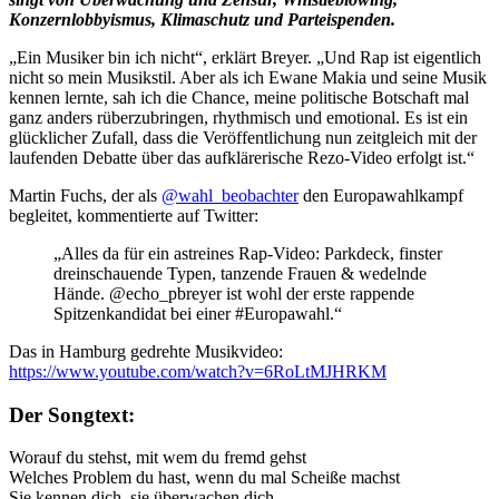
Konzernlobbyismus, Klimaschutz und Parteispenden.
„Ein Musiker bin ich nicht“, erklärt Breyer. „Und Rap ist eigentlich
nicht so mein Musikstil. Aber als ich Ewane Makia und seine Musik
kennen lernte, sah ich die Chance, meine politische Botschaft mal
ganz anders rüberzubringen, rhythmisch und emotional. Es ist ein
glücklicher Zufall, dass die Veröffentlichung nun zeitgleich mit der
laufenden Debatte über das aufklärerische Rezo-Video erfolgt ist.“
Martin Fuchs, der als
@wahl_beobachter
den Europawahlkampf
begleitet, kommentierte auf Twitter:
„Alles da für ein astreines Rap-Video: Parkdeck, finster
dreinschauende Typen, tanzende Frauen & wedelnde
Hände. @echo_pbreyer ist wohl der erste rappende
Spitzenkandidat bei einer #Europawahl.“
Das in Hamburg gedrehte Musikvideo:
https://www.youtube.com/watch?v=6RoLtMJHRKM
Der Songtext:
Worauf du stehst, mit wem du fremd gehst
Welches Problem du hast, wenn du mal Scheiße machst
Sie kennen dich, sie überwachen dich