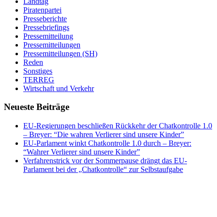
Landtag
Piratenpartei
Presseberichte
Pressebriefings
Pressemitteilung
Pressemitteilungen
Pressemitteilungen (SH)
Reden
Sonstiges
TERREG
Wirtschaft und Verkehr
Neueste Beiträge
EU-Regierungen beschließen Rückkehr der Chatkontrolle 1.0
– Breyer: “Die wahren Verlierer sind unsere Kinder”
EU-Parlament winkt Chatkontrolle 1.0 durch – Breyer:
“Wahrer Verlierer sind unsere Kinder”
Verfahrenstrick vor der Sommerpause drängt das EU-
Parlament bei der „Chatkontrolle“ zur Selbstaufgabe