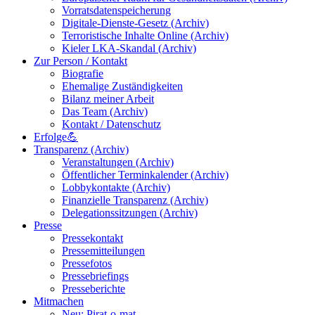
Vorratsdatenspeicherung
Digitale-Dienste-Gesetz (Archiv)
Terroristische Inhalte Online (Archiv)
Kieler LKA-Skandal (Archiv)
Zur Person / Kontakt
Biografie
Ehemalige Zuständigkeiten
Bilanz meiner Arbeit
Das Team (Archiv)
Kontakt / Datenschutz
Erfolge💪
Transparenz (Archiv)
Veranstaltungen (Archiv)
Öffentlicher Terminkalender (Archiv)
Lobbykontakte (Archiv)
Finanzielle Transparenz (Archiv)
Delegationssitzungen (Archiv)
Presse
Pressekontakt
Pressemitteilungen
Pressefotos
Pressebriefings
Presseberichte
Mitmachen
Neu: Pirat-o-mat