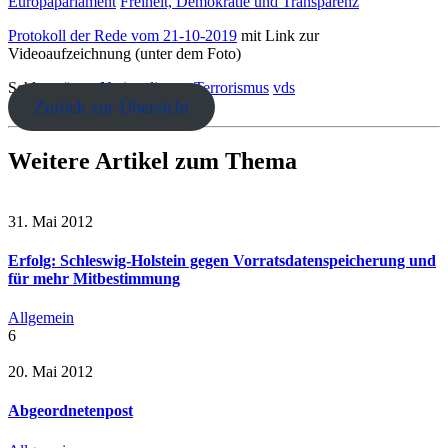
Europaparlament
Freiheit, Demokratie und Transparenz
Protokoll der Rede vom 21-10-2019
mit Link zur
Videoaufzeichnung (unter dem Foto)
Schlagwörter:
Nationalismus
Terrorismus
vds
Zurück zur Übersicht
Weitere Artikel zum Thema
31. Mai 2012
Erfolg: Schleswig-Holstein gegen Vorratsdatenspeicherung und
für mehr Mitbestimmung
Allgemein
6
20. Mai 2012
Abgeordnetenpost