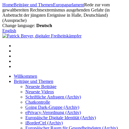
Zum
Home
Beiträge und Themen
Europaparlament
Rede zur vom
Inhalt
gewaltbereiten Rechtsextremismus ausgehenden Gefahr (in
springen
Anbetracht der jüngsten Ereignisse in Halle, Deutschland)
(Aussprache)
Change language:
Deutsch
English
Willkommen
Beiträge und Themen
Neueste Beiträge
Neueste Videos
Schriftliche Anfragen (Archiv)
Chatkontrolle
Going Dark-Gruppe (Archiv)
ePrivacy-Verordnung (Archiv)
Europäische Digitale Identität (Archiv)
iBorderCtrl (Archiv)
Europäischer Raum für Gesundheitsdaten (Archiv)