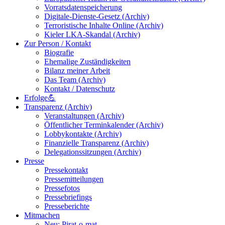
Vorratsdatenspeicherung
Digitale-Dienste-Gesetz (Archiv)
Terroristische Inhalte Online (Archiv)
Kieler LKA-Skandal (Archiv)
Zur Person / Kontakt
Biografie
Ehemalige Zuständigkeiten
Bilanz meiner Arbeit
Das Team (Archiv)
Kontakt / Datenschutz
Erfolge💪
Transparenz (Archiv)
Veranstaltungen (Archiv)
Öffentlicher Terminkalender (Archiv)
Lobbykontakte (Archiv)
Finanzielle Transparenz (Archiv)
Delegationssitzungen (Archiv)
Presse
Pressekontakt
Pressemitteilungen
Pressefotos
Pressebriefings
Presseberichte
Mitmachen
Neu: Pirat-o-mat