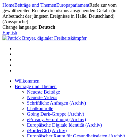
Zum
Home
Beiträge und Themen
Europaparlament
Rede zur vom
Inhalt
gewaltbereiten Rechtsextremismus ausgehenden Gefahr (in
springen
Anbetracht der jüngsten Ereignisse in Halle, Deutschland)
(Aussprache)
Change language:
Deutsch
English
Willkommen
Beiträge und Themen
Neueste Beiträge
Neueste Videos
Schriftliche Anfragen (Archiv)
Chatkontrolle
Going Dark-Gruppe (Archiv)
ePrivacy-Verordnung (Archiv)
Europäische Digitale Identität (Archiv)
iBorderCtrl (Archiv)
Europäischer Raum für Gesundheitsdaten (Archiv)