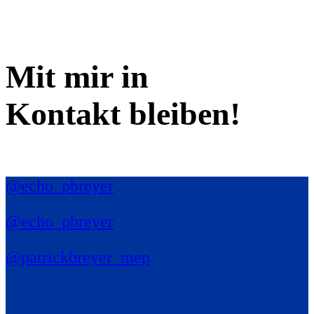
Mit mir in
Kontakt bleiben!
@echo_pbreyer
@echo_pbreyer
@patrickbreyer_mep