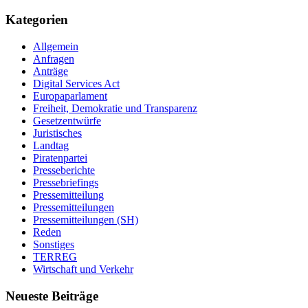
Kategorien
Allgemein
Anfragen
Anträge
Digital Services Act
Europaparlament
Freiheit, Demokratie und Transparenz
Gesetzentwürfe
Juristisches
Landtag
Piratenpartei
Presseberichte
Pressebriefings
Pressemitteilung
Pressemitteilungen
Pressemitteilungen (SH)
Reden
Sonstiges
TERREG
Wirtschaft und Verkehr
Neueste Beiträge