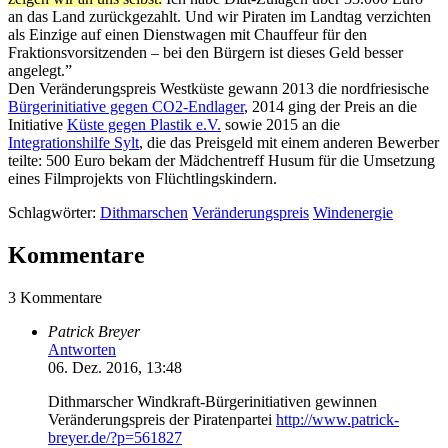
an das Land zurückgezahlt. Und wir Piraten im Landtag verzichten
als Einzige auf einen Dienstwagen mit Chauffeur für den
Fraktionsvorsitzenden – bei den Bürgern ist dieses Geld besser
angelegt.”
Den Veränderungspreis Westküste gewann 2013 die nordfriesische
Bürgerinitiative gegen CO2-Endlager
, 2014 ging der Preis an die
Initiative
Küste gegen Plastik e.V.
sowie 2015 an die
Integrationshilfe Sylt
, die das Preisgeld mit einem anderen Bewerber
teilte: 500 Euro bekam der Mädchentreff Husum für die Umsetzung
eines Filmprojekts von Flüchtlingskindern.
Schlagwörter:
Dithmarschen
Veränderungspreis
Windenergie
Kommentare
3 Kommentare
Patrick Breyer
Antworten
06. Dez. 2016, 13:48
Dithmarscher Windkraft-Bürgerinitiativen gewinnen
Veränderungspreis der Piratenpartei
http://www.patrick-
breyer.de/?p=561827