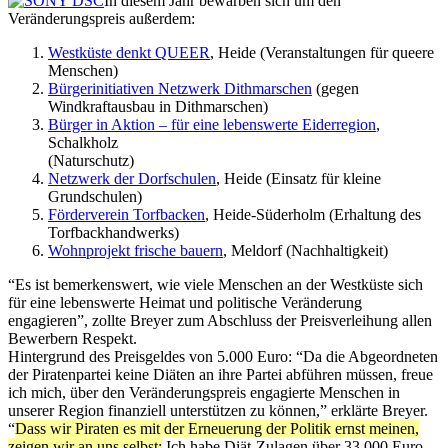
In diesem Jahr bewarben sich um den
Veränderungspreis außerdem:
Westküste denkt QUEER
, Heide (Veranstaltungen für queere
Menschen)
Bürgerinitiativen Netzwerk Dithmarschen
(gegen
Windkraftausbau in Dithmarschen)
Bürger in Aktion – für eine lebenswerte Eiderregion
,
Schalkholz
(Naturschutz)
Netzwerk der Dorfschulen
, Heide (Einsatz für kleine
Grundschulen)
Förderverein Torfbacken
, Heide-Süderholm (Erhaltung des
Torfbackhandwerks)
Wohnprojekt frische bauern
, Meldorf (Nachhaltigkeit)
“Es ist bemerkenswert, wie viele Menschen an der Westküste sich
für eine lebenswerte Heimat und politische Veränderung
engagieren”, zollte Breyer zum Abschluss der Preisverleihung allen
Bewerbern Respekt.
Hintergrund des Preisgeldes von 5.000 Euro: “Da die Abgeordneten
der Piratenpartei keine Diäten an ihre Partei abführen müssen, freue
ich mich, über den Veränderungspreis engagierte Menschen in
unserer Region finanziell unterstützen zu können,” erklärte Breyer.
“
Dass wir Piraten es mit der Erneuerung der Politik ernst meinen,
zeigen wir an uns selbst:
Ich habe Diät-Zulagen über 33.000 Euro