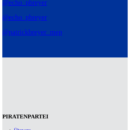
@echo_pbreyer
@echo_pbreyer
@patrickbreyer_mep
PIRATENPARTEI