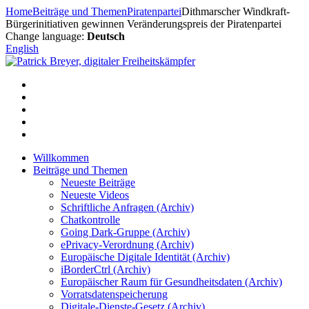
Zum
Home
Beiträge und Themen
Piratenpartei
Dithmarscher Windkraft-
Inhalt
Bürgerinitiativen gewinnen Veränderungspreis der Piratenpartei
springen
Change language:
Deutsch
English
Willkommen
Beiträge und Themen
Neueste Beiträge
Neueste Videos
Schriftliche Anfragen (Archiv)
Chatkontrolle
Going Dark-Gruppe (Archiv)
ePrivacy-Verordnung (Archiv)
Europäische Digitale Identität (Archiv)
iBorderCtrl (Archiv)
Europäischer Raum für Gesundheitsdaten (Archiv)
Vorratsdatenspeicherung
Digitale-Dienste-Gesetz (Archiv)