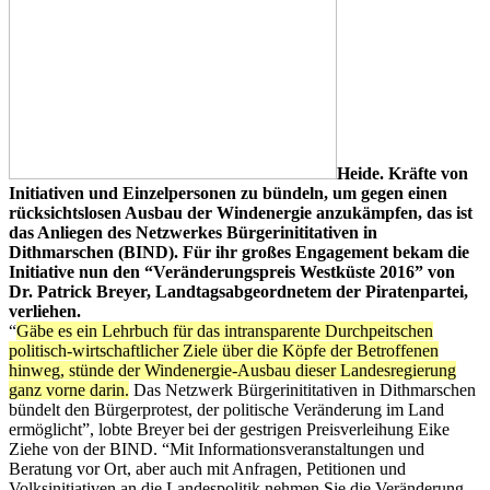
Heide. Kräfte von
Initiativen und Einzelpersonen zu bündeln, um gegen einen
rücksichtslosen Ausbau der Windenergie anzukämpfen, das ist
das Anliegen des Netzwerkes Bürgerinititativen in
Dithmarschen (BIND). Für ihr großes Engagement bekam die
Initiative nun den “Veränderungspreis Westküste 2016” von
Dr. Patrick Breyer, Landtagsabgeordnetem der Piratenpartei,
verliehen.
“
Gäbe es ein Lehrbuch für das intransparente Durchpeitschen
politisch-wirtschaftlicher Ziele über die Köpfe der Betroffenen
hinweg, stünde der Windenergie-Ausbau dieser Landesregierung
ganz vorne darin.
Das Netzwerk Bürgerinititativen in Dithmarschen
bündelt den Bürgerprotest, der politische Veränderung im Land
ermöglicht”, lobte Breyer bei der gestrigen Preisverleihung Eike
Ziehe von der BIND. “Mit Informationsveranstaltungen und
Beratung vor Ort, aber auch mit Anfragen, Petitionen und
Volksinitiativen an die Landespolitik nehmen Sie die Veränderung,