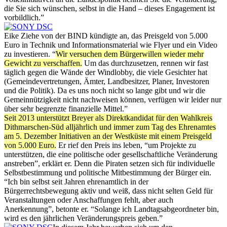
die Sie sich wünschen, selbst in die Hand – dieses Engagement ist
vorbildlich.”
Eike Ziehe von der BIND kündigte an, das Preisgeld von 5.000
Euro in Technik und Informationsmaterial wie Flyer und ein Video
zu investieren. “
Wir versuchen dem Bürgerwillen wieder mehr
Gewicht zu verschaffen.
Um das durchzusetzen, rennen wir fast
täglich gegen die Wände der Windlobby, die viele Gesichter hat
(Gemeindevertretungen, Ämter, Landbesitzer, Planer, Investoren
und die Politik). Da es uns noch nicht so lange gibt und wir die
Gemeinnützigkeit nicht nachweisen können, verfügen wir leider nur
über sehr begrenzte finanzielle Mittel.”
Seit 2013 unterstützt Breyer als Direktkandidat für den Wahlkreis
Dithmarschen-Süd alljährlich und immer zum Tag des Ehrenamtes
am 5. Dezember Initiativen an der Westküste mit einem Preisgeld
von 5.000 Euro.
Er rief den Preis ins leben, “um Projekte zu
unterstützen, die eine politische oder gesellschaftliche Veränderung
anstreben”, erklärt er. Denn die Piraten setzen sich für individuelle
Selbstbestimmung und politische Mitbestimmung der Bürger ein.
“Ich bin selbst seit Jahren ehrenamtlich in der
Bürgerrechtsbewegung aktiv und weiß, dass nicht selten Geld für
Veranstaltungen oder Anschaffungen fehlt, aber auch
Anerkennung”, betonte er. “Solange ich Landtagsabgeordneter bin,
wird es den jährlichen Veränderungspreis geben.”