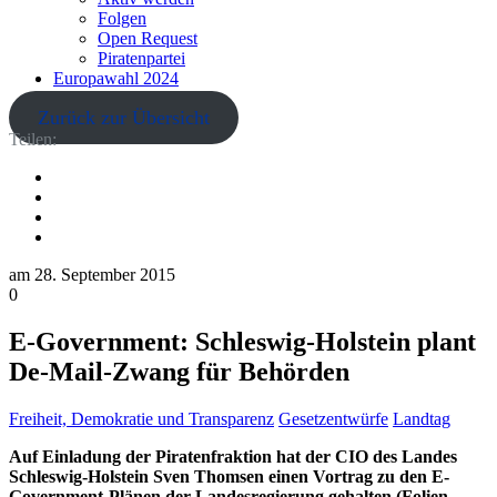
Folgen
Open Request
Piratenpartei
Europawahl 2024
Zurück zur Übersicht
Teilen:
am
28. September 2015
0
E-Government: Schleswig-Holstein plant
De-Mail-Zwang für Behörden
Freiheit, Demokratie und Transparenz
Gesetzentwürfe
Landtag
Auf Einladung der Piratenfraktion hat der CIO des Landes
Schleswig-Holstein Sven Thomsen einen Vortrag zu den E-
Government-Plänen der Landesregierung gehalten (Folien