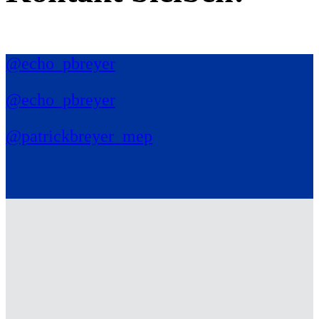
@echo_pbreyer
@echo_pbreyer
@patrickbreyer_mep