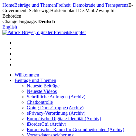
Zum
Home
Beiträge und Themen
Freiheit, Demokratie und Transparenz
E-
Inhalt
Government: Schleswig-Holstein plant De-Mail-Zwang für
springen
Behörden
Change language:
Deutsch
English
Willkommen
Beiträge und Themen
Neueste Beiträge
Neueste Videos
Schriftliche Anfragen (Archiv)
Chatkontrolle
Going Dark-Gruppe (Archiv)
ePrivacy-Verordnung (Archiv)
Europäische Digitale Identität (Archiv)
iBorderCtrl (Archiv)
Europäischer Raum für Gesundheitsdaten (Archiv)
Vorratsdatenspeicherung