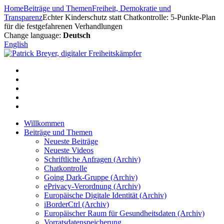
Zum
Home
Beiträge und Themen
Freiheit, Demokratie und
Inhalt
Transparenz
Echter Kinderschutz statt Chatkontrolle: 5-Punkte-Plan
springen
für die festgefahrenen Verhandlungen
Change language:
Deutsch
English
Willkommen
Beiträge und Themen
Neueste Beiträge
Neueste Videos
Schriftliche Anfragen (Archiv)
Chatkontrolle
Going Dark-Gruppe (Archiv)
ePrivacy-Verordnung (Archiv)
Europäische Digitale Identität (Archiv)
iBorderCtrl (Archiv)
Europäischer Raum für Gesundheitsdaten (Archiv)
Vorratsdatenspeicherung