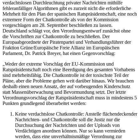
verdachtslosen Durchleuchtung privater Nachrichten mithilfe
fehleranfälliger Algorithmen gibt es zurzeit nicht die erforderliche
Mehrheit für den Plan der spanischen Ratspräsidentschaft, eine noch
extremere Form der Chatkontrolle als von der Kommission
vorgeschlagen am 28. September beschließen zu lassen.
Deutschland schlägt vor, den Verordnungsentwurf zunächst ohne
die Vorschriften zur Chatkontrolle zu beschließen. Der
Europaabgeordnete der Piratenpartei und Verhandlungsführer der
Fraktion Grüne/Europäische Freie Allianz im Europäischen
Parlament, Dr. Patrick Breyer, hat einen Gegenvorschlag:
„Weder der extreme Vorschlag der EU-Kommission und
Ratspräsidentschaft noch eine Beerdigung des gesamten Vorhabens
sind mehrheitsfähig. Die Chatkontrolle ist der toxischste Teil der
Pläne, aber die Probleme gehen weit darüber hinaus. Wir brauchen
deshalb einen neuen Ansatz, der auf vorbeugenden Kinderschutz
statt Massenüberwachung und Bevormundung setzt. Der letzte
Verordnungsvorschlag der Ratspräsidentschaft muss in mindestens 5
Punkten grundlegend überarbeitet werden:
Keine verdachtslose Chatkontrolle: Anstelle flächendeckender
Nachrichten- und Chatkontrolle soll die Justiz nur die
Durchsuchung der Nachrichten und der Uploads von
Verdächtigen anordnen können. Nur so kann vermieden
werden, dass eine unverhältnismäßige Verordnung zur