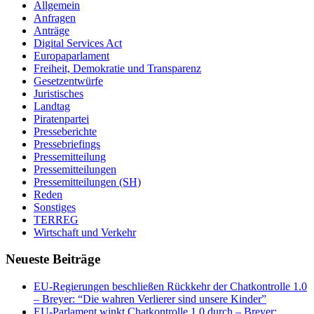
Allgemein
Anfragen
Anträge
Digital Services Act
Europaparlament
Freiheit, Demokratie und Transparenz
Gesetzentwürfe
Juristisches
Landtag
Piratenpartei
Presseberichte
Pressebriefings
Pressemitteilung
Pressemitteilungen
Pressemitteilungen (SH)
Reden
Sonstiges
TERREG
Wirtschaft und Verkehr
Neueste Beiträge
EU-Regierungen beschließen Rückkehr der Chatkontrolle 1.0
– Breyer: “Die wahren Verlierer sind unsere Kinder”
EU-Parlament winkt Chatkontrolle 1.0 durch – Breyer: