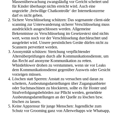
Massenüberwachung zwangsläufig vor Gericht scheitert und
für Kinder überhaupt nichts erreicht wird. Auch eine
ungezielte ‚freiwillige Chatkontrolle‘ der Internetkonzerne
darf es nicht geben.
Sichere Verschlüsselung schützen: Das sogenannte client-side
scanning zur Unterwanderung sicherer Verschlüsselung muss
ausdrücklich ausgeschlossen werden. Allgemeine
Bekenntnisse zu Verschlüsselung im Gesetzestext sind nichts
wert, wenn noch vor der Verschlüsselung durchleuchtet und
ausgeleitet wird. Unsere persönlichen Geräte dürfen nicht zu
Scannern pervertiert werden.
Anonymität schützen: Streichung verpflichtender
Altersüberprüfungen durch alle Kommunikationsdienste, um
das Recht auf anonyme Kommunikation zu retten.
Whistleblower drohen zu verstummen, wenn sie vor Leaks
dem Kommunikationsdienst gegenüber Ausweis oder Gesicht
vorzeigen müssen.
Löschen statt Sperren: Anstatt zu versuchen und daran zu
scheitern, Ausbeutungsdarstellungen über Zugangsanbieter
oder Suchmaschinen zu blockieren, sollte es für Hoster und
Strafverfolgungsbehörden zur Pflicht werden, gemeldete
Ausbeutungsdarstellungen an der Quelle zu löschen bzw.
löschen zu lassen.
Keine Appzensur für junge Menschen: Jugendliche zum
Schutz vor Grooming ganz von Allerweltapps wie Whatsapp,