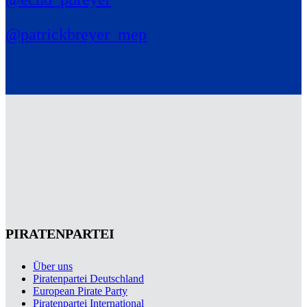
@patrickbreyer_mep
PIRATENPARTEI
Über uns
Piratenpartei Deutschland
European Pirate Party
Piratenpartei International