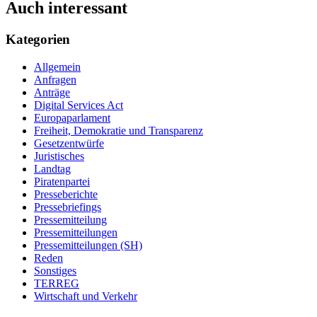
Auch interessant
Kategorien
Allgemein
Anfragen
Anträge
Digital Services Act
Europaparlament
Freiheit, Demokratie und Transparenz
Gesetzentwürfe
Juristisches
Landtag
Piratenpartei
Presseberichte
Pressebriefings
Pressemitteilung
Pressemitteilungen
Pressemitteilungen (SH)
Reden
Sonstiges
TERREG
Wirtschaft und Verkehr