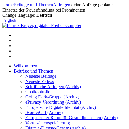
Zum
Home
Beiträge und Themen
Anfragen
kleine Anfrage geplant:
Inhalt
Einsätze der Steuerfahndung bei Prominenten
springen
Change language:
Deutsch
English
Willkommen
Beiträge und Themen
Neueste Beiträge
Neueste Videos
Schriftliche Anfragen (Archiv)
Chatkontrolle
Going Dark-Gruppe (Archiv)
ePrivacy-Verordnung (Archiv)
Europäische Digitale Identität (Archiv)
iBorderCtrl (Archiv)
Europäischer Raum für Gesundheitsdaten (Archiv)
Vorratsdatenspeicherung
Digitale-Dienste-Gesetz (Archiv)