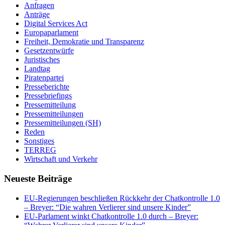
Anfragen
Anträge
Digital Services Act
Europaparlament
Freiheit, Demokratie und Transparenz
Gesetzentwürfe
Juristisches
Landtag
Piratenpartei
Presseberichte
Pressebriefings
Pressemitteilung
Pressemitteilungen
Pressemitteilungen (SH)
Reden
Sonstiges
TERREG
Wirtschaft und Verkehr
Neueste Beiträge
EU-Regierungen beschließen Rückkehr der Chatkontrolle 1.0
– Breyer: “Die wahren Verlierer sind unsere Kinder”
EU-Parlament winkt Chatkontrolle 1.0 durch – Breyer: