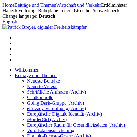
Zum
Home
Beiträge und Themen
Wirtschaft und Verkehr
Erdölminister
Inhalt
Habeck verteidigt Bohrpläne in der Ostsee bei Schwedeneck
springen
Change language:
Deutsch
English
Willkommen
Beiträge und Themen
Neueste Beiträge
Neueste Videos
Schriftliche Anfragen (Archiv)
Chatkontrolle
Going Dark-Gruppe (Archiv)
ePrivacy-Verordnung (Archiv)
Europäische Digitale Identität (Archiv)
iBorderCtrl (Archiv)
Europäischer Raum für Gesundheitsdaten (Archiv)
Vorratsdatenspeicherung
Digitale-Dienste-Gesetz (Archiv)