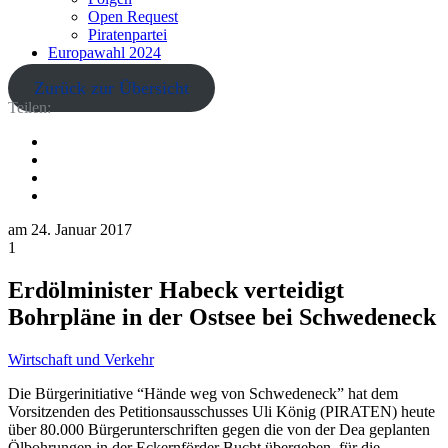
Open Request
Piratenpartei
Europawahl 2024
Zurück zur Übersicht
Teilen:
am
24. Januar 2017
1
Erdölminister Habeck verteidigt
Bohrpläne in der Ostsee bei Schwedeneck
Wirtschaft und Verkehr
Die Bürgerinitiative “Hände weg von Schwedeneck” hat dem
Vorsitzenden des Petitionsausschusses Uli König (PIRATEN) heute
über 80.000 Bürgerunterschriften gegen die von der Dea geplanten
Ölbohrungen in der Eckernförder Bucht übergeben, für die