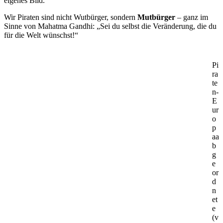
eigenes Bild.
Wir Piraten sind nicht Wutbürger, sondern
Mutbürger
– ganz im
Sinne von Mahatma Gandhi: „Sei du selbst die Veränderung, die du
für die Welt wünschst!“
Pi
ra
te
n-
E
ur
o
p
aa
b
g
e
or
d
n
et
e
(v