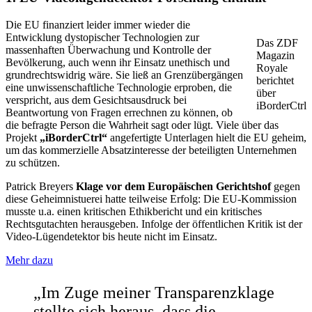
Die EU finanziert leider immer wieder die
Entwicklung dystopischer Technologien zur
Das ZDF
massenhaften Überwachung und Kontrolle der
Magazin
Bevölkerung, auch wenn ihr Einsatz unethisch und
Royale
grundrechtswidrig wäre. Sie ließ an Grenzübergängen
berichtet
eine unwissenschaftliche Technologie erproben, die
über
verspricht, aus dem Gesichtsausdruck bei
iBorderCtrl
Beantwortung von Fragen errechnen zu können, ob
die befragte Person die Wahrheit sagt oder lügt. Viele über das
Projekt
„iBorderCtrl“
angefertigte Unterlagen hielt die EU geheim,
um das kommerzielle Absatzinteresse der beteiligten Unternehmen
zu schützen.
Patrick Breyers
Klage vor dem Europäischen Gerichtshof
gegen
diese Geheimnistuerei hatte teilweise Erfolg: Die EU-Kommission
musste u.a. einen kritischen Ethikbericht und ein kritisches
Rechtsgutachten herausgeben. Infolge der öffentlichen Kritik ist der
Video-Lügendetektor bis heute nicht im Einsatz.
Mehr dazu
„Im Zuge meiner Transparenzklage
stellte sich heraus, dass die