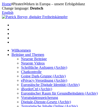
Zum
Home
#PiratenWirken in Europa – unsere Erfolgsbilanz
Inhalt
Change language:
Deutsch
springen
English
Willkommen
Beiträge und Themen
Neueste Beiträge
Neueste Videos
Schriftliche Anfragen (Archiv)
Chatkontrolle
Going Dark-Gruppe (Archiv)
ePrivacy-Verordnung (Archiv)
Europäische Digitale Identität (Archiv)
iBorderCtrl (Archiv)
Europäischer Raum für Gesundheitsdaten (Archiv)
Vorratsdatenspeicherung
Digitale-Dienste-Gesetz (Archiv)
Terroristische Inhalte Online (Archiv)