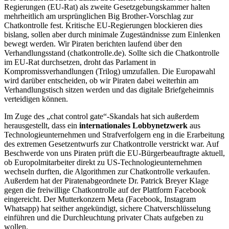
Regierungen (EU-Rat) als zweite Gesetzgebungskammer halten
mehrheitlich am ursprünglichen Big Brother-Vorschlag zur
Chatkontrolle fest. Kritische EU-Regierungen blockieren dies
bislang, sollen aber durch minimale Zugeständnisse zum Einlenken
bewegt werden. Wir Piraten berichten laufend über den
Verhandlungsstand (chatkontrolle.de). Sollte sich die Chatkontrolle
im EU-Rat durchsetzen, droht das Parlament in
Kompromissverhandlungen (Trilog) umzufallen. Die Europawahl
wird darüber entscheiden, ob wir Piraten dabei weiterhin am
Verhandlungstisch sitzen werden und das digitale Briefgeheimnis
verteidigen können.
Im Zuge des „chat control gate“-Skandals hat sich außerdem
herausgestellt, dass ein
internationales Lobbynetzwerk
aus
Technologieunternehmen und Strafverfolgern eng in die Erarbeitung
des extremen Gesetzentwurfs zur Chatkontrolle verstrickt war. Auf
Beschwerde von uns Piraten prüft die EU-Bürgerbeauftragte aktuell,
ob Europolmitarbeiter direkt zu US-Technologieunternehmen
wechseln durften, die Algorithmen zur Chatkontrolle verkaufen.
Außerdem hat der Piratenabgeordnete Dr. Patrick Breyer Klage
gegen die freiwillige Chatkontrolle auf der Plattform Facebook
eingereicht. Der Mutterkonzern Meta (Facebook, Instagram
Whatsapp) hat seither angekündigt, sichere Chatverschlüsselung
einführen und die Durchleuchtung privater Chats aufgeben zu
wollen.