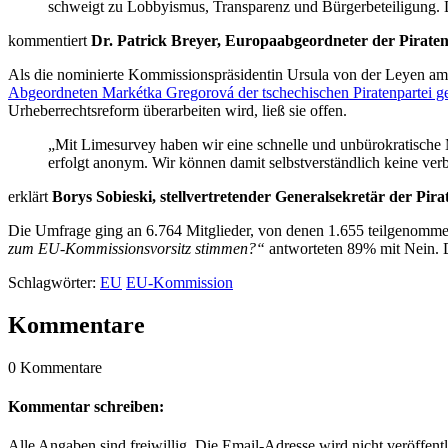
schweigt zu Lobbyismus, Transparenz und Bürgerbeteiligung. Die
kommentiert
Dr. Patrick Breyer, Europaabgeordneter der Piraten
Als die nominierte Kommissionspräsidentin Ursula von der Leyen am 
Abgeordneten Markétka Gregorová der tschechischen Piratenpartei g
Urheberrechtsreform überarbeiten wird, ließ sie offen.
„Mit Limesurvey haben wir eine schnelle und unbürokratische
erfolgt anonym. Wir können damit selbstverständlich keine ver
erklärt
Borys Sobieski, stellvertretender Generalsekretär der Pir
Die Umfrage ging an 6.764 Mitglieder, von denen 1.655 teilgenomm
zum EU-Kommissionsvorsitz stimmen?“
antworteten 89% mit Nein. D
Schlagwörter:
EU
EU-Kommission
Kommentare
0 Kommentare
Kommentar schreiben:
Alle Angaben sind freiwillig. Die Email-Adresse wird nicht veröffentl