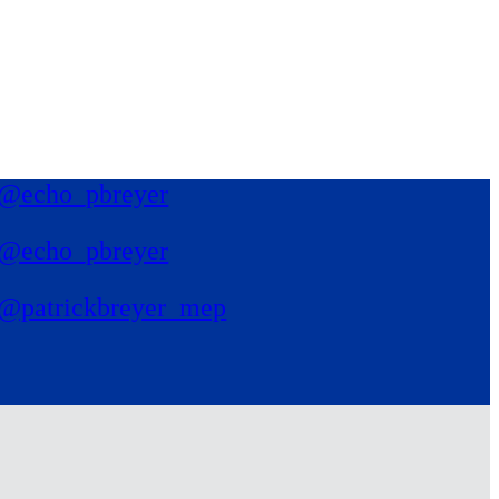
@echo_pbreyer
@echo_pbreyer
@patrickbreyer_mep