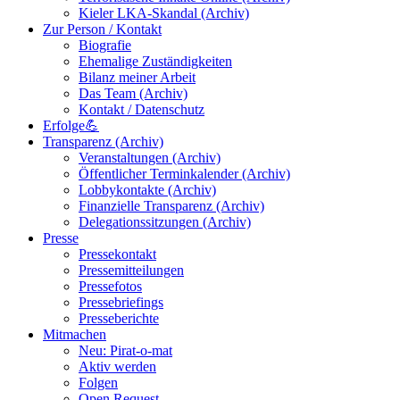
Kieler LKA-Skandal (Archiv)
Zur Person / Kontakt
Biografie
Ehemalige Zuständigkeiten
Bilanz meiner Arbeit
Das Team (Archiv)
Kontakt / Datenschutz
Erfolge💪
Transparenz (Archiv)
Veranstaltungen (Archiv)
Öffentlicher Terminkalender (Archiv)
Lobbykontakte (Archiv)
Finanzielle Transparenz (Archiv)
Delegationssitzungen (Archiv)
Presse
Pressekontakt
Pressemitteilungen
Pressefotos
Pressebriefings
Presseberichte
Mitmachen
Neu: Pirat-o-mat
Aktiv werden
Folgen
Open Request