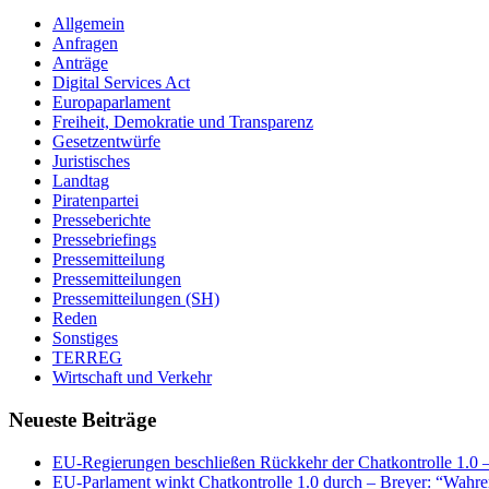
Allgemein
Anfragen
Anträge
Digital Services Act
Europaparlament
Freiheit, Demokratie und Transparenz
Gesetzentwürfe
Juristisches
Landtag
Piratenpartei
Presseberichte
Pressebriefings
Pressemitteilung
Pressemitteilungen
Pressemitteilungen (SH)
Reden
Sonstiges
TERREG
Wirtschaft und Verkehr
Neueste Beiträge
EU-Regierungen beschließen Rückkehr der Chatkontrolle 1.0 – 
EU-Parlament winkt Chatkontrolle 1.0 durch – Breyer: “Wahrer