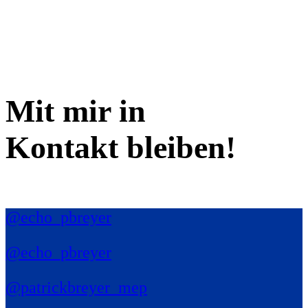
Mit mir in
Kontakt bleiben!
@echo_pbreyer
@echo_pbreyer
@patrickbreyer_mep