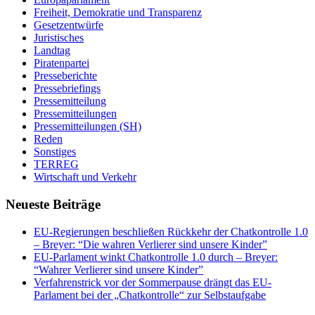
Freiheit, Demokratie und Transparenz
Gesetzentwürfe
Juristisches
Landtag
Piratenpartei
Presseberichte
Pressebriefings
Pressemitteilung
Pressemitteilungen
Pressemitteilungen (SH)
Reden
Sonstiges
TERREG
Wirtschaft und Verkehr
Neueste Beiträge
EU-Regierungen beschließen Rückkehr der Chatkontrolle 1.0
– Breyer: “Die wahren Verlierer sind unsere Kinder”
EU-Parlament winkt Chatkontrolle 1.0 durch – Breyer:
“Wahrer Verlierer sind unsere Kinder”
Verfahrenstrick vor der Sommerpause drängt das EU-
Parlament bei der „Chatkontrolle“ zur Selbstaufgabe