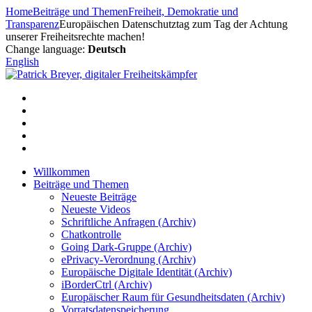
Zum
Home
Beiträge und Themen
Freiheit, Demokratie und
Inhalt
Transparenz
Europäischen Datenschutztag zum Tag der Achtung
springen
unserer Freiheitsrechte machen!
Change language:
Deutsch
English
Willkommen
Beiträge und Themen
Neueste Beiträge
Neueste Videos
Schriftliche Anfragen (Archiv)
Chatkontrolle
Going Dark-Gruppe (Archiv)
ePrivacy-Verordnung (Archiv)
Europäische Digitale Identität (Archiv)
iBorderCtrl (Archiv)
Europäischer Raum für Gesundheitsdaten (Archiv)
Vorratsdatenspeicherung