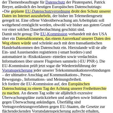
der Themenbeauftragte für
Datenschutz
der Piratenpartei, Patrick
Breyer, anlässlich des heutigen Europäischen Datenschutztags:
»Die
geplante
EU-Datenschutzverordnung
droht den Schutz unserer
Daten im Internet auszuhebeln
, der bisher im Telemediengesetz
geregelt ist. Eine offene Videoüberwachung am Arbeitsplatz soll
weitgehend ermöglicht werden, obwohl wir bisher aus gutem Grund
vor einer solchen Dauerbeobachtung geschützt sind.
Damit nicht genug: Die
EU-Kommission
verhandelt mit den USA
über ein
Datenabkommen, das einem Ausverkauf unserer Daten den
Weg ebnen würde
und schränkt auch mit dem transatlantischen
Handelsabkommen den Datenschutz ein. Hierzulande will sie alle
Ein- und Ausreisenden registrieren (›smart borders‹) und
automatisiert in ›Risikoklassen‹ einteilen sowie verdachtslos
Informationen über unsere Flugreisen sammeln (›EU PNR‹). Die
EU-Kommission prüft jetzt sogar die Wiedereinführung der
Vorratsspeicherung
jeder unserer Telekommunikationsverbindungen
– der ultimative Anschlag auf Kommunikations-, Presse-,
Bewegungs-, Informations- und Meinungsfreiheit.
Ich fordere die EU-Kommission auf, den
Europäischen
Datenschutztag zu einem Tag der Achtung unserer Freiheitsrechte
zu machen
. An diesem Tag sollte sie alljährlich exzessive
Überwachungspläne zurückziehen und aufgeben sowie Initiativen
gegen Überwachung ankündigen. Überfällig sind
Vertragsverletzungsverfahren gegen EU-Staaten, die Gesetze zur
flächendeckenden Vorratsdatenspeicherung aufrecht erhalten,