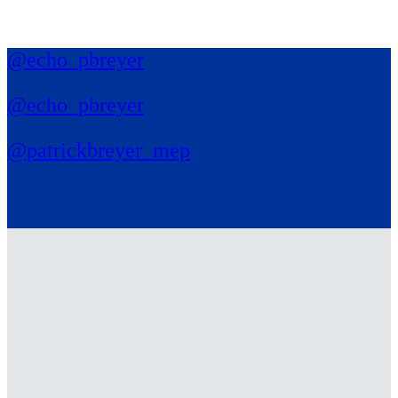
@echo_pbreyer
@echo_pbreyer
@patrickbreyer_mep