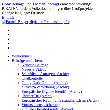
Zum
Home
Beiträge und Themen
Landtag
Fehmarnbeltquerung:
Inhalt
PIRATEN fordern Volksabstimmungen über Großprojekte
springen
Change language:
Deutsch
English
Willkommen
Beiträge und Themen
Neueste Beiträge
Neueste Videos
Schriftliche Anfragen (Archiv)
Chatkontrolle
Going Dark-Gruppe (Archiv)
ePrivacy-Verordnung (Archiv)
Europäische Digitale Identität (Archiv)
iBorderCtrl (Archiv)
Europäischer Raum für Gesundheitsdaten (Archiv)
Vorratsdatenspeicherung
Digitale-Dienste-Gesetz (Archiv)