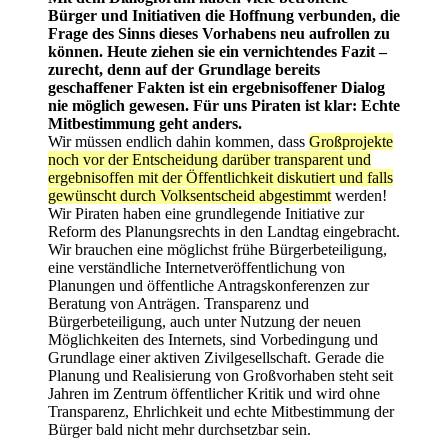
Bürger und Initiativen die Hoffnung verbunden, die
Frage des Sinns dieses Vorhabens neu aufrollen zu
können. Heute ziehen sie ein vernichtendes Fazit –
zurecht, denn auf der Grundlage bereits
geschaffener Fakten ist ein ergebnisoffener Dialog
nie möglich gewesen. Für uns Piraten ist klar: Echte
Mitbestimmung geht anders.
Wir müssen endlich dahin kommen, dass
Großprojekte
noch vor der Entscheidung darüber transparent und
ergebnisoffen mit der Öffentlichkeit diskutiert und falls
gewünscht durch Volksentscheid abgestimmt
werden!
Wir Piraten haben eine grundlegende Initiative zur
Reform des Planungsrechts in den Landtag eingebracht.
Wir brauchen eine möglichst frühe Bürgerbeteiligung,
eine verständliche Internetveröffentlichung von
Planungen und öffentliche Antragskonferenzen zur
Beratung von Anträgen. Transparenz und
Bürgerbeteiligung, auch unter Nutzung der neuen
Möglichkeiten des Internets, sind Vorbedingung und
Grundlage einer aktiven Zivilgesellschaft. Gerade die
Planung und Realisierung von Großvorhaben steht seit
Jahren im Zentrum öffentlicher Kritik und wird ohne
Transparenz, Ehrlichkeit und echte Mitbestimmung der
Bürger bald nicht mehr durchsetzbar sein.