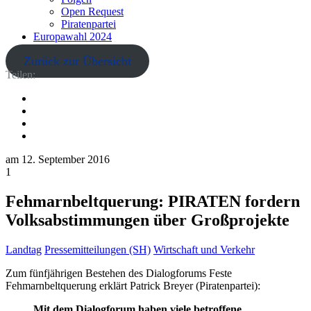
Open Request
Piratenpartei
Europawahl 2024
Zurück zur Übersicht
Teilen:
am
12. September 2016
1
Fehmarnbeltquerung: PIRATEN fordern
Volksabstimmungen über Großprojekte
Landtag
Pressemitteilungen (SH)
Wirtschaft und Verkehr
Zum fünfjährigen Bestehen des Dialogforums Feste
Fehmarnbeltquerung erklärt Patrick Breyer (Piratenpartei):
Mit dem Dialogforum haben viele betroffene