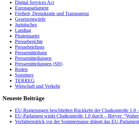
Digital Services Act
Europaparlament
Freiheit, Demokratie und Transparenz
Gesetzentwürfe
Juristisches
Landtag
Piratenpartei
Presseberichte
Pressebriefings
Pressemitteilung
Pressemitteilungen
Pressemitteilungen (SH)
Reden
Sonstiges
TERREG
Wirtschaft und Verkehr
Neueste Beiträge
EU-Regierungen beschließen Rückkehr der Chatkontrolle 1.0 – 
EU-Parlament winkt Chatkontrolle 1.0 durch – Breyer: “Wahrer
Verfahrenstrick vor der Sommerpause drängt das EU-Parlament 