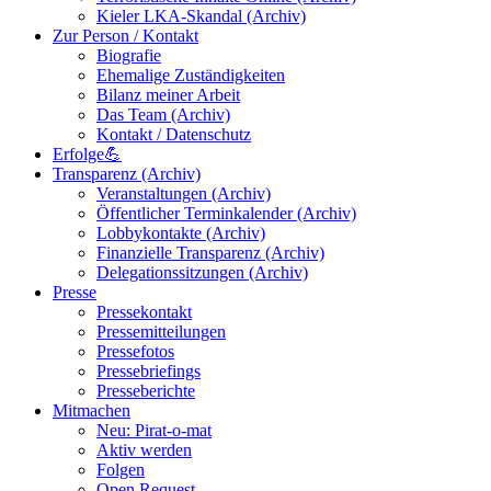
Kieler LKA-Skandal (Archiv)
Zur Person / Kontakt
Biografie
Ehemalige Zuständigkeiten
Bilanz meiner Arbeit
Das Team (Archiv)
Kontakt / Datenschutz
Erfolge💪
Transparenz (Archiv)
Veranstaltungen (Archiv)
Öffentlicher Terminkalender (Archiv)
Lobbykontakte (Archiv)
Finanzielle Transparenz (Archiv)
Delegationssitzungen (Archiv)
Presse
Pressekontakt
Pressemitteilungen
Pressefotos
Pressebriefings
Presseberichte
Mitmachen
Neu: Pirat-o-mat
Aktiv werden
Folgen
Open Request