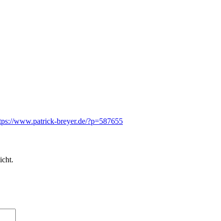
tps://www.patrick-breyer.de/?p=587655
icht.