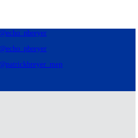
@echo_pbreyer
@echo_pbreyer
@patrickbreyer_mep