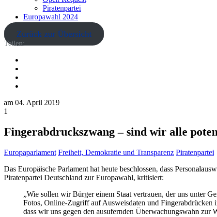
Piratenpartei
Europawahl 2024
Zurück zur Übersicht
Teilen:
am
04. April 2019
1
Fingerabdruckszwang – sind wir alle poten
Europaparlament
Freiheit, Demokratie und Transparenz
Piratenpartei
Das Europäische Parlament hat heute beschlossen, dass Personalausw
Piratenpartei Deutschland zur Europawahl, kritisiert:
„Wie sollen wir Bürger einem Staat vertrauen, der uns unter 
Fotos, Online-Zugriff auf Ausweisdaten und Fingerabdrücken i
dass wir uns gegen den ausufernden Überwachungswahn zur Weh