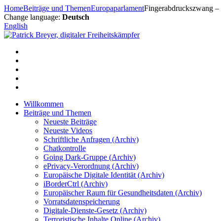
Zum
Home
Beiträge und Themen
Europaparlament
Fingerabdruckszwang – si
Inhalt
Change language:
Deutsch
springen
English
Willkommen
Beiträge und Themen
Neueste Beiträge
Neueste Videos
Schriftliche Anfragen (Archiv)
Chatkontrolle
Going Dark-Gruppe (Archiv)
ePrivacy-Verordnung (Archiv)
Europäische Digitale Identität (Archiv)
iBorderCtrl (Archiv)
Europäischer Raum für Gesundheitsdaten (Archiv)
Vorratsdatenspeicherung
Digitale-Dienste-Gesetz (Archiv)
Terroristische Inhalte Online (Archiv)