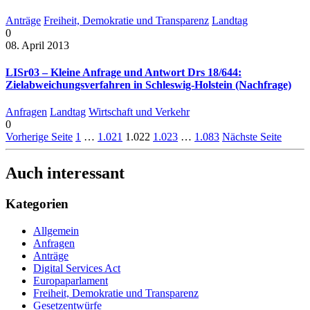
Anträge
Freiheit, Demokratie und Transparenz
Landtag
0
08. April 2013
LISr03 – Kleine Anfrage und Antwort Drs 18/644:
Zielabweichungsverfahren in Schleswig-Holstein (Nachfrage)
Anfragen
Landtag
Wirtschaft und Verkehr
0
Vorherige Seite
1
…
1.021
1.022
1.023
…
1.083
Nächste Seite
Auch interessant
Kategorien
Allgemein
Anfragen
Anträge
Digital Services Act
Europaparlament
Freiheit, Demokratie und Transparenz
Gesetzentwürfe