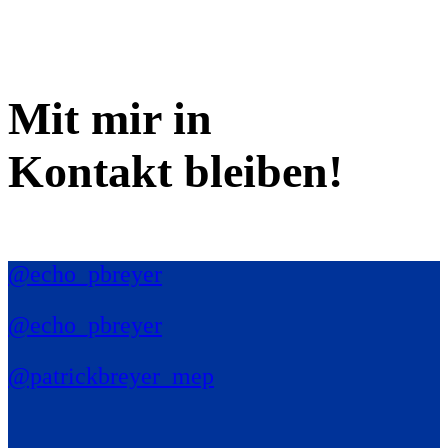
Mit mir in
Kontakt bleiben!
@echo_pbreyer
@echo_pbreyer
@patrickbreyer_mep