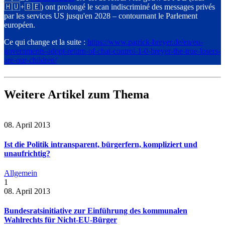
🇭🇺+🇧🇪) ont prolongé le scan indiscriminé des messages privés
par les services US jusqu'en 2028 – contournant le Parlement
européen.
Ce qui change et la suite :
https://www.
patrick-breyer.de/en/eu-
govern
ments-adopt-return-of-chat-control-1-0-breyer-the-true-losers-
are-our-children/
Weitere Artikel zum Thema
08. April 2013
Ist die Politik intransparent, bürgerfern, kompliziert und
unaufrichtig?
Allgemein
1
08. April 2013
Bundesratsinitiative zur Einführung des kommunalen
Wahlrechts für Nicht-EU-Bürger