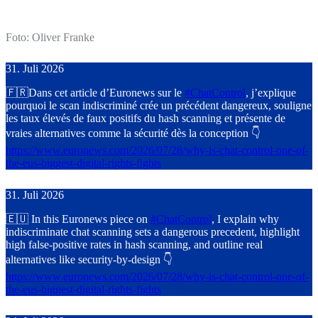
Foto: Oliver Franke
31. Juli 2026
🇫🇷Dans cet article d’Euronews sur le
#
ChatControl
, j’explique
pourquoi le scan indiscriminé crée un précédent dangereux, souligne
les taux élevés de faux positifs du hash scanning et présente de
vraies alternatives comme la sécurité dès la conception 👇
https://www.
euronews.com/2026/07/28/why-is
-chat-control-one-of-
the-eus-biggest-digital-rights-fights
31. Juli 2026
🇪🇺 In this Euronews piece on
#
ChatControl
, I explain why
indiscriminate chat scanning sets a dangerous precedent, highlight
high false‑positive rates in hash scanning, and outline real
alternatives like security‑by‑design 👇
https://www.
euronews.com/2026/07/28/why-is
-chat-control-one-of-
the-eus-biggest-digital-rights-fights