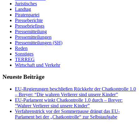
Juristisches
Landtag
Piratenpartei
Presseberichte
Pressebriefings
Pressemitteilung
Pressemitteilungen
Pressemitteilungen (SH)
Reden
Sonstiges
TERREG
Wirtschaft und Verkehr
Neueste Beiträge
EU-Regierungen beschließen Rückkehr der Chatkontrolle 1.0
– Breyer: “Die wahren Verlierer sind unsere Kinder”
EU-Parlament winkt Chatkontrolle 1.0 durch – Breyer:
“Wahrer Verlierer sind unsere Kinder”
Verfahrenstrick vor der Sommerpause drängt das EU-
Parlament bei der „Chatkontrolle“ zur Selbstaufgabe