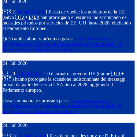
24. Juli 2026
🇪🇸El
#
ChatControl
1.0 está de vuelta: los gobiernos de la UE
(salvo 🇭🇺+🇧🇪) han prorrogado el escaneo indiscriminado de
mensajes privados por servicios de EE. UU. hasta 2028, eludiendo
al Parlamento Europeo.
Qué cambia ahora y próximos pasos:
https://www.
patrick-
breyer.de/en/eu-govern
ments-adopt-return-of-chat-control-1-0-
breyer-the-true-losers-are-our-children/
24. Juli 2026
🇮🇹Il
#
ChatControl
1.0 è tornato: i governi UE (tranne 🇭🇺+
🇧🇪) hanno prorogato la scansione indiscriminata dei messaggi
privati da parte dei servizi USA fino al 2028, aggirando il
Parlamento europeo.
Cosa cambia ora e i prossimi passi:
https://www.
patrick-
breyer.de/en/eu-govern
ments-adopt-return-of-chat-control-1-0-
breyer-the-true-losers-are-our-children/
24. Juli 2026
🇫🇷Le
#
ChatControl
1.0 est de retour : les gouv. de l'UE (sauf