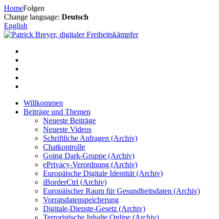
Zum
Home
Folgen
Inhalt
Change language:
Deutsch
springen
English
Willkommen
Beiträge und Themen
Neueste Beiträge
Neueste Videos
Schriftliche Anfragen (Archiv)
Chatkontrolle
Going Dark-Gruppe (Archiv)
ePrivacy-Verordnung (Archiv)
Europäische Digitale Identität (Archiv)
iBorderCtrl (Archiv)
Europäischer Raum für Gesundheitsdaten (Archiv)
Vorratsdatenspeicherung
Digitale-Dienste-Gesetz (Archiv)
Terroristische Inhalte Online (Archiv)