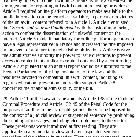
manifestly unlawful content within 24 hours. Article 2 amended the
arrangements for reporting unlawful content to hosting providers.
Article 3 required online platform operators to make available to the
public information on the remedies available, in particular to victims
of the unlawful content referred to in Article 1. Article 4 entrusted
the
Conseil supérieur de l’audiovisuel
with the task of monitoring
action to combat the dissemination of unlawful content on the
internet. Article 5 made it mandatory for online platform operators to
have a legal representative in France and increased the fine imposed
in the event of a failure to meet existing obligations. Article 6 gave
the administrative authority the power to issue directions to prevent
access to content that duplicates content outlawed by a court ruling.
Article 7 stipulated that an annual report should be submitted to the
French Parliament on the implementation of the law and the
resources devoted to combating unlawful content, including as
regards education, prevention and victim support. Article 8
concerned the financial admissibility of the bill.
29. Article 11 of the Law at issue amends Article 138 of the Code of
Criminal Procedure and Article 132-45 of the Penal Code for the
purposes of adding to the list of obligations likely to be imposed in
the context of a judicial review or suspended sentence by prohibiting
the sending of messages, including electronic ones, to the victim.
These provisions were introduced at first reading. They are
applicable to any judicial review and any suspended sentence,