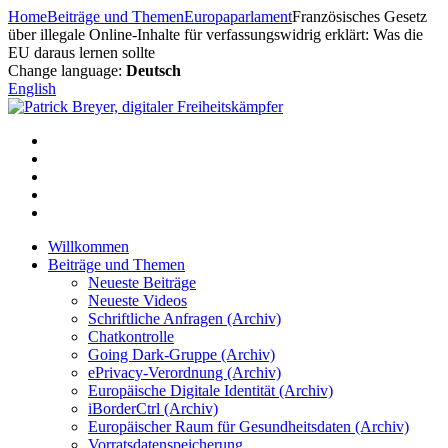
Zum
Home
Beiträge und Themen
Europaparlament
Französisches Gesetz
Inhalt
über illegale Online-Inhalte für verfassungswidrig erklärt: Was die
springen
EU daraus lernen sollte
Change language:
Deutsch
English
Willkommen
Beiträge und Themen
Neueste Beiträge
Neueste Videos
Schriftliche Anfragen (Archiv)
Chatkontrolle
Going Dark-Gruppe (Archiv)
ePrivacy-Verordnung (Archiv)
Europäische Digitale Identität (Archiv)
iBorderCtrl (Archiv)
Europäischer Raum für Gesundheitsdaten (Archiv)
Vorratsdatenspeicherung