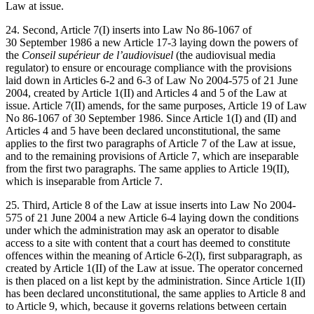
Law at issue.
24. Second, Article 7(I) inserts into Law No 86-1067 of
30 September 1986 a new Article 17-3 laying down the powers of
the
Conseil supérieur de l’audiovisuel
(the audiovisual media
regulator) to ensure or encourage compliance with the provisions
laid down in Articles 6-2 and 6-3 of Law No 2004-575 of 21 June
2004, created by Article 1(II) and Articles 4 and 5 of the Law at
issue. Article 7(II) amends, for the same purposes, Article 19 of Law
No 86-1067 of 30 September 1986. Since Article 1(I) and (II) and
Articles 4 and 5 have been declared unconstitutional, the same
applies to the first two paragraphs of Article 7 of the Law at issue,
and to the remaining provisions of Article 7, which are inseparable
from the first two paragraphs. The same applies to Article 19(II),
which is inseparable from Article 7.
25. Third, Article 8 of the Law at issue inserts into Law No 2004-
575 of 21 June 2004 a new Article 6-4 laying down the conditions
under which the administration may ask an operator to disable
access to a site with content that a court has deemed to constitute
offences within the meaning of Article 6-2(I), first subparagraph, as
created by Article 1(II) of the Law at issue. The operator concerned
is then placed on a list kept by the administration. Since Article 1(II)
has been declared unconstitutional, the same applies to Article 8 and
to Article 9, which, because it governs relations between certain