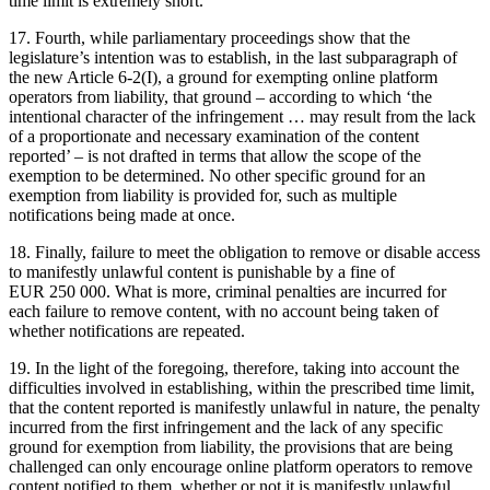
time limit is extremely short.
17. Fourth, while parliamentary proceedings show that the
legislature’s intention was to establish, in the last subparagraph of
the new Article 6-2(I), a ground for exempting online platform
operators from liability, that ground – according to which ‘the
intentional character of the infringement … may result from the lack
of a proportionate and necessary examination of the content
reported’ – is not drafted in terms that allow the scope of the
exemption to be determined. No other specific ground for an
exemption from liability is provided for, such as multiple
notifications being made at once.
18. Finally, failure to meet the obligation to remove or disable access
to manifestly unlawful content is punishable by a fine of
EUR 250 000. What is more, criminal penalties are incurred for
each failure to remove content, with no account being taken of
whether notifications are repeated.
19. In the light of the foregoing, therefore, taking into account the
difficulties involved in establishing, within the prescribed time limit,
that the content reported is manifestly unlawful in nature, the penalty
incurred from the first infringement and the lack of any specific
ground for exemption from liability, the provisions that are being
challenged can only encourage online platform operators to remove
content notified to them, whether or not it is manifestly unlawful.