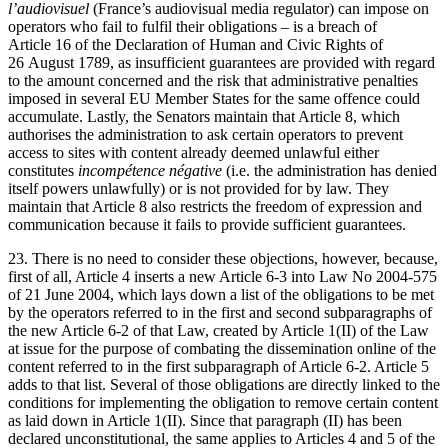
l’audiovisuel
(France’s audiovisual media regulator) can impose on
operators who fail to fulfil their obligations – is a breach of
Article 16 of the Declaration of Human and Civic Rights of
26 August 1789, as insufficient guarantees are provided with regard
to the amount concerned and the risk that administrative penalties
imposed in several EU Member States for the same offence could
accumulate. Lastly, the Senators maintain that Article 8, which
authorises the administration to ask certain operators to prevent
access to sites with content already deemed unlawful either
constitutes
incompétence négative
(i.e. the administration has denied
itself powers unlawfully) or is not provided for by law. They
maintain that Article 8 also restricts the freedom of expression and
communication because it fails to provide sufficient guarantees.
23. There is no need to consider these objections, however, because,
first of all, Article 4 inserts a new Article 6-3 into Law No 2004-575
of 21 June 2004, which lays down a list of the obligations to be met
by the operators referred to in the first and second subparagraphs of
the new Article 6-2 of that Law, created by Article 1(II) of the Law
at issue for the purpose of combating the dissemination online of the
content referred to in the first subparagraph of Article 6-2. Article 5
adds to that list. Several of those obligations are directly linked to the
conditions for implementing the obligation to remove certain content
as laid down in Article 1(II). Since that paragraph (II) has been
declared unconstitutional, the same applies to Articles 4 and 5 of the