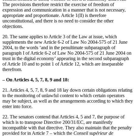
The provisions therefore restrict the exercise of freedom of
expression and communication in a manner that is not necessary,
appropriate and proportionate. Article 1(II) is therefore
unconstitutional, and there is no need to consider the other
objections.
20. The same applies to Article 3 of the Law at issue, which
supplements the new Article 6-2 of Law No 2004-575 of 21 June
2004, to the words ‘and in the penultimate subparagraph of
paragraph I of Article 6-2 of Law No 2004-575 of 21 June 2004 on
trust in the digital economy’ appearing in the second subparagraph
of Article 10 and to point 1 of Article 12, which are inseparable
therefrom.
– On Articles 4, 5, 7, 8, 9 and 18:
21. Articles 4, 5, 7, 8, 9 and 18 lay down certain obligations relating
to the monitoring of unlawful content to which certain operators
may be subject, as well as the arrangements according to which they
enter into force.
22. The senators contend that Articles 4, 5 and 7, the purpose of
which is to transpose Directive 200/31/EC, are manifestly
incompatible with that directive. They also maintain that the penalty
provided for in Article 7 – which the
Conseil supérieur de