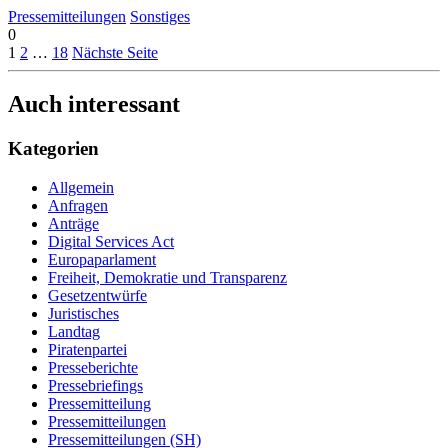
Pressemitteilungen
Sonstiges
0
1
2
…
18
Nächste Seite
Auch interessant
Kategorien
Allgemein
Anfragen
Anträge
Digital Services Act
Europaparlament
Freiheit, Demokratie und Transparenz
Gesetzentwürfe
Juristisches
Landtag
Piratenpartei
Presseberichte
Pressebriefings
Pressemitteilung
Pressemitteilungen
Pressemitteilungen (SH)