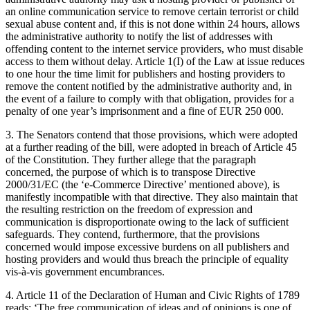
an online communication service to remove certain terrorist or child
sexual abuse content and, if this is not done within 24 hours, allows
the administrative authority to notify the list of addresses with
offending content to the internet service providers, who must disable
access to them without delay. Article 1(I) of the Law at issue reduces
to one hour the time limit for publishers and hosting providers to
remove the content notified by the administrative authority and, in
the event of a failure to comply with that obligation, provides for a
penalty of one year’s imprisonment and a fine of EUR 250 000.
3. The Senators contend that those provisions, which were adopted
at a further reading of the bill, were adopted in breach of Article 45
of the Constitution. They further allege that the paragraph
concerned, the purpose of which is to transpose Directive
2000/31/EC (the ‘e-Commerce Directive’ mentioned above), is
manifestly incompatible with that directive. They also maintain that
the resulting restriction on the freedom of expression and
communication is disproportionate owing to the lack of sufficient
safeguards. They contend, furthermore, that the provisions
concerned would impose excessive burdens on all publishers and
hosting providers and would thus breach the principle of equality
vis-à-vis government encumbrances.
4. Article 11 of the Declaration of Human and Civic Rights of 1789
reads: ‘The free communication of ideas and of opinions is one of