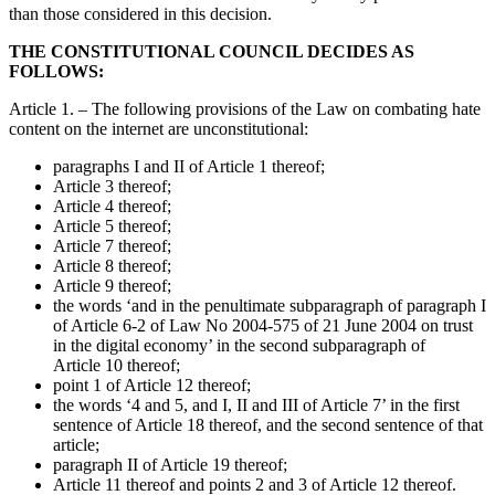
than those considered in this decision.
THE CONSTITUTIONAL COUNCIL DECIDES AS
FOLLOWS:
Article 1. – The following provisions of the Law on combating hate
content on the internet are unconstitutional:
paragraphs I and II of Article 1 thereof;
Article 3 thereof;
Article 4 thereof;
Article 5 thereof;
Article 7 thereof;
Article 8 thereof;
Article 9 thereof;
the words ‘and in the penultimate subparagraph of paragraph I
of Article 6-2 of Law No 2004-575 of 21 June 2004 on trust
in the digital economy’ in the second subparagraph of
Article 10 thereof;
point 1 of Article 12 thereof;
the words ‘4 and 5, and I, II and III of Article 7’ in the first
sentence of Article 18 thereof, and the second sentence of that
article;
paragraph II of Article 19 thereof;
Article 11 thereof and points 2 and 3 of Article 12 thereof.