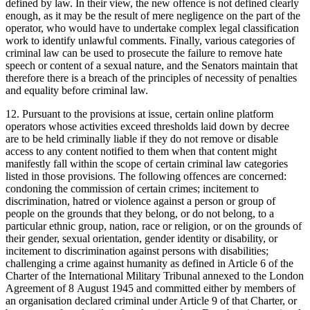
defined by law. In their view, the new offence is not defined clearly
enough, as it may be the result of mere negligence on the part of the
operator, who would have to undertake complex legal classification
work to identify unlawful comments. Finally, various categories of
criminal law can be used to prosecute the failure to remove hate
speech or content of a sexual nature, and the Senators maintain that
therefore there is a breach of the principles of necessity of penalties
and equality before criminal law.
12. Pursuant to the provisions at issue, certain online platform
operators whose activities exceed thresholds laid down by decree
are to be held criminally liable if they do not remove or disable
access to any content notified to them when that content might
manifestly fall within the scope of certain criminal law categories
listed in those provisions. The following offences are concerned:
condoning the commission of certain crimes; incitement to
discrimination, hatred or violence against a person or group of
people on the grounds that they belong, or do not belong, to a
particular ethnic group, nation, race or religion, or on the grounds of
their gender, sexual orientation, gender identity or disability, or
incitement to discrimination against persons with disabilities;
challenging a crime against humanity as defined in Article 6 of the
Charter of the International Military Tribunal annexed to the London
Agreement of 8 August 1945 and committed either by members of
an organisation declared criminal under Article 9 of that Charter, or