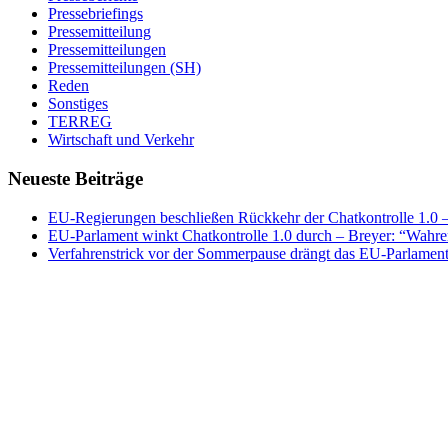
Pressebriefings
Pressemitteilung
Pressemitteilungen
Pressemitteilungen (SH)
Reden
Sonstiges
TERREG
Wirtschaft und Verkehr
Neueste Beiträge
EU-Regierungen beschließen Rückkehr der Chatkontrolle 1.0 – 
EU-Parlament winkt Chatkontrolle 1.0 durch – Breyer: “Wahrer
Verfahrenstrick vor der Sommerpause drängt das EU-Parlament 