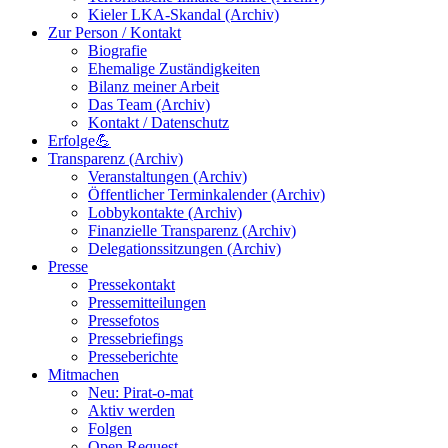
Kieler LKA-Skandal (Archiv)
Zur Person / Kontakt
Biografie
Ehemalige Zuständigkeiten
Bilanz meiner Arbeit
Das Team (Archiv)
Kontakt / Datenschutz
Erfolge💪
Transparenz (Archiv)
Veranstaltungen (Archiv)
Öffentlicher Terminkalender (Archiv)
Lobbykontakte (Archiv)
Finanzielle Transparenz (Archiv)
Delegationssitzungen (Archiv)
Presse
Pressekontakt
Pressemitteilungen
Pressefotos
Pressebriefings
Presseberichte
Mitmachen
Neu: Pirat-o-mat
Aktiv werden
Folgen
Open Request