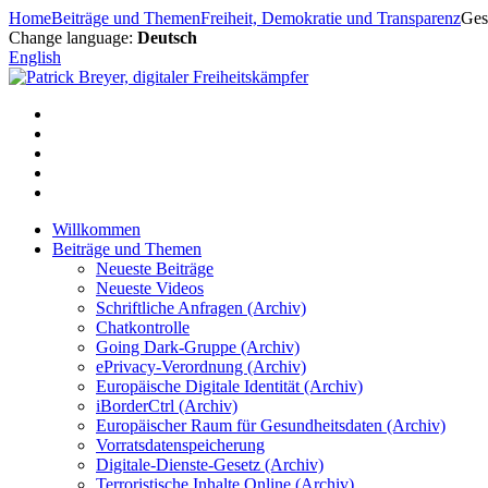
Zum
Home
Beiträge und Themen
Freiheit, Demokratie und Transparenz
Ges
Inhalt
Change language:
Deutsch
springen
English
Willkommen
Beiträge und Themen
Neueste Beiträge
Neueste Videos
Schriftliche Anfragen (Archiv)
Chatkontrolle
Going Dark-Gruppe (Archiv)
ePrivacy-Verordnung (Archiv)
Europäische Digitale Identität (Archiv)
iBorderCtrl (Archiv)
Europäischer Raum für Gesundheitsdaten (Archiv)
Vorratsdatenspeicherung
Digitale-Dienste-Gesetz (Archiv)
Terroristische Inhalte Online (Archiv)