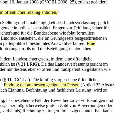
 vom 10. Januar 2008 (GVOBl. 2008, 25), zuletzt geändert
n öffentlicher Sitzung anhören.
”
en Stellung und Unabhängigkeit des Landesverfassungsgerichts
gerade in politisch sensiblen Fragen zur Erfüllung seiner für
chterbund für die Bundesebene wie folgt formuliert:
er Eindruck entstehen, die im Grundgesetz festgeschriebenen
in parteipolitisch bestimmtes Auswahlverfahren.
Eine
orderungsprofils und die Beteiligung richterlichen
h dem Landesrichtergesetz, in dem eine öffentliche
blich ist (§ 21 LRiG). Da das Landesverfassungsgericht im
der mindestens ebenso offen und transparent zu gestalten wie
en (§ 11a GO-LT). Die künftig vorgesehene öffentliche
ene
Findung der am besten geeigneten Person
(Artikel 33 Absatz
 nach Eignung, Befähigung und fachlicher Leistung, wird so
ig, das bestehende Bild der Bewerber zu vervollständigen und
t es, einer möglicherweise großen Zahl von Bewerbungen oder
verhältnis) Rechnung zu tragen. Im letztgenannten Fall kann