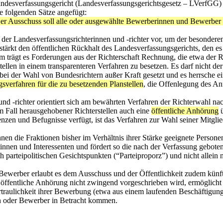
andesverfassungsgericht (Landesverfassungsgerichtsgesetz – LVerfGG)
 folgenden Sätze angefügt:
er Ausschuss soll alle oder ausgewählte Bewerberinnen und Bewerber i
 der Landesverfassungsrichterinnen und -richter vor, um der besonder
stärkt den öffentlichen Rückhalt des Landesverfassungsgerichts, den es 
trägt es Forderungen aus der Richterschaft Rechnung, die etwa der Ri
tellen in einem transparenteren Verfahren zu besetzen. Es darf nicht d
 bei der Wahl von Bundesrichtern außer Kraft gesetzt und es herrsche e
sverfahren für die zu besetzenden Planstellen
, die Offenlegung des Anf
d -richter orientiert sich am bewährten Verfahren der Richterwahl nac
 Fall herausgehobener Richterstellen auch eine
öffentliche Anhörung
ü
zen und Befugnisse verfügt, ist das Verfahren zur Wahl seiner Mitglie
nen die Fraktionen bisher im Verhältnis ihrer Stärke geeignete Person
tinnen und Interessenten und fördert so die nach der Verfassung gebot
h parteipolitischen Gesichtspunkten (“Parteiproporz”) und nicht allein
Bewerber erlaubt es dem Ausschuss und der Öffentlichkeit zudem künft
e öffentliche Anhörung nicht zwingend vorgeschrieben wird, ermöglich
aulichkeit ihrer Bewerbung (etwa aus einem laufenden Beschäftigungs
en oder Bewerber in Betracht kommen.