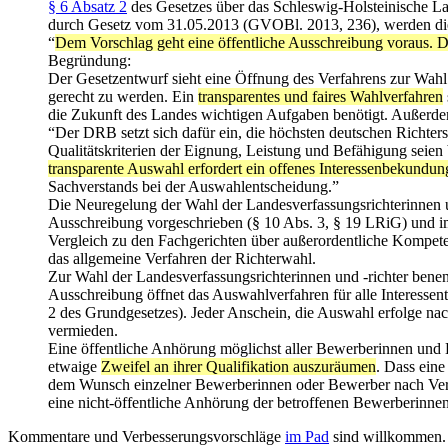
§ 6 Absatz 2
des Gesetzes über das Schleswig-Holsteinische L
durch Gesetz vom 31.05.2013 (GVOBl. 2013, 236), werden die
“
Dem Vorschlag geht eine öffentliche Ausschreibung voraus. D
Begründung:
Der Gesetzentwurf sieht eine Öffnung des Verfahrens zur Wahl
gerecht zu werden. Ein
transparentes und faires Wahlverfahren
die Zukunft des Landes wichtigen Aufgaben benötigt. Außerdem 
“Der DRB setzt sich dafür ein, die höchsten deutschen Richters
Qualitätskriterien der Eignung, Leistung und Befähigung seien
transparente Auswahl erfordert ein offenes Interessenbekundung
Sachverstands bei der Auswahlentscheidung.”
Die Neuregelung der Wahl der Landesverfassungsrichterinnen un
Ausschreibung vorgeschrieben (§ 10 Abs. 3, § 19 LRiG) und im
Vergleich zu den Fachgerichten über außerordentliche Kompeten
das allgemeine Verfahren der Richterwahl.
Zur Wahl der Landesverfassungsrichterinnen und -richter benen
Ausschreibung öffnet das Auswahlverfahren für alle Interessen
2 des Grundgesetzes). Jeder Anschein, die Auswahl erfolge nac
vermieden.
Eine öffentliche Anhörung möglichst aller Bewerberinnen und 
etwaige
Zweifel an ihrer Qualifikation auszuräumen
. Dass ein
dem Wunsch einzelner Bewerberinnen oder Bewerber nach Vertr
eine nicht-öffentliche Anhörung der betroffenen Bewerberinn
Kommentare und Verbesserungsvorschläge
im Pad
sind willkommen.