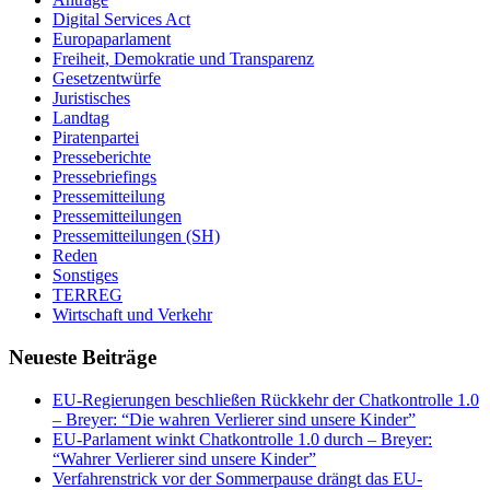
Digital Services Act
Europaparlament
Freiheit, Demokratie und Transparenz
Gesetzentwürfe
Juristisches
Landtag
Piratenpartei
Presseberichte
Pressebriefings
Pressemitteilung
Pressemitteilungen
Pressemitteilungen (SH)
Reden
Sonstiges
TERREG
Wirtschaft und Verkehr
Neueste Beiträge
EU-Regierungen beschließen Rückkehr der Chatkontrolle 1.0
– Breyer: “Die wahren Verlierer sind unsere Kinder”
EU-Parlament winkt Chatkontrolle 1.0 durch – Breyer:
“Wahrer Verlierer sind unsere Kinder”
Verfahrenstrick vor der Sommerpause drängt das EU-