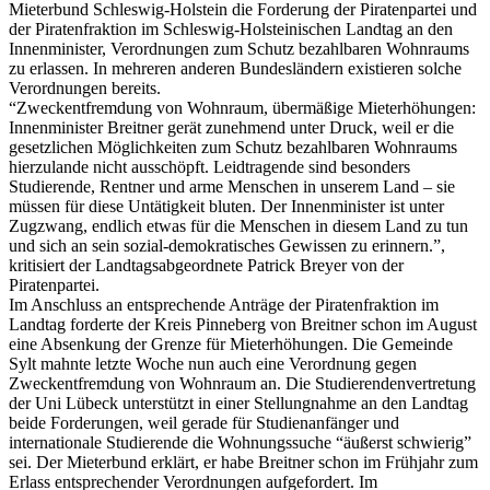
Mieterbund Schleswig-Holstein die Forderung der Piratenpartei und
der Piratenfraktion im Schleswig-Holsteinischen Landtag an den
Innenminister, Verordnungen zum Schutz bezahlbaren Wohnraums
zu erlassen. In mehreren anderen Bundesländern existieren solche
Verordnungen bereits.
“Zweckentfremdung von Wohnraum, übermäßige Mieterhöhungen:
Innenminister Breitner gerät zunehmend unter Druck, weil er die
gesetzlichen Möglichkeiten zum Schutz bezahlbaren Wohnraums
hierzulande nicht ausschöpft. Leidtragende sind besonders
Studierende, Rentner und arme Menschen in unserem Land – sie
müssen für diese Untätigkeit bluten. Der Innenminister ist unter
Zugzwang, endlich etwas für die Menschen in diesem Land zu tun
und sich an sein sozial-demokratisches Gewissen zu erinnern.”,
kritisiert der Landtagsabgeordnete Patrick Breyer von der
Piratenpartei.
Im Anschluss an entsprechende Anträge der Piratenfraktion im
Landtag forderte der Kreis Pinneberg von Breitner schon im August
eine Absenkung der Grenze für Mieterhöhungen. Die Gemeinde
Sylt mahnte letzte Woche nun auch eine Verordnung gegen
Zweckentfremdung von Wohnraum an. Die Studierendenvertretung
der Uni Lübeck unterstützt in einer Stellungnahme an den Landtag
beide Forderungen, weil gerade für Studienanfänger und
internationale Studierende die Wohnungssuche “äußerst schwierig”
sei. Der Mieterbund erklärt, er habe Breitner schon im Frühjahr zum
Erlass entsprechender Verordnungen aufgefordert. Im