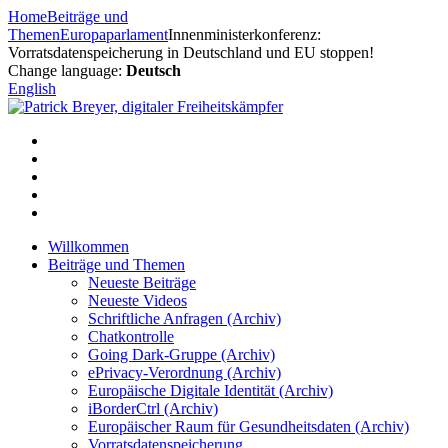
Zum
Home
Beiträge und
Inhalt
Themen
Europaparlament
Innenministerkonferenz:
springen
Vorratsdatenspeicherung in Deutschland und EU stoppen!
Change language:
Deutsch
English
Willkommen
Beiträge und Themen
Neueste Beiträge
Neueste Videos
Schriftliche Anfragen (Archiv)
Chatkontrolle
Going Dark-Gruppe (Archiv)
ePrivacy-Verordnung (Archiv)
Europäische Digitale Identität (Archiv)
iBorderCtrl (Archiv)
Europäischer Raum für Gesundheitsdaten (Archiv)
Vorratsdatenspeicherung