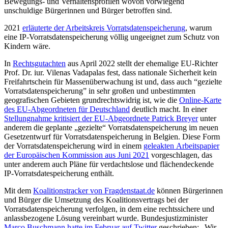
Bewegungs- und Verhaltensprofilen wovon vorwiegend
unschuldige Bürgerinnen und Bürger betroffen sind.
2021
erläuterte der Arbeitskreis Vorratsdatenspeicherung
, warum
eine IP-Vorratsdatenspeicherung völlig ungeeignet zum Schutz von
Kindern wäre.
In
Rechtsgutachten
aus April 2022 stellt der ehemalige EU-Richter
Prof. Dr. iur. Vilenas Vadapalas fest, dass nationale Sicherheit kein
Freifahrtschein für Massenüberwachung ist und, dass auch “gezielte
Vorratsdatenspeicherung” in sehr großen und unbestimmten
geografischen Gebieten grundrechtswidrig ist, wie die
Online-Karte
des EU-Abgeordneten für Deutschland
deutlich macht. In einer
Stellungnahme kritisiert der EU-Abgeordnete Patrick Breyer
unter
anderem die geplante „gezielte“ Vorratsdatenspeicherung im neuen
Gesetzentwurf für Vorratsdatenspeicherung in Belgien. Diese Form
der Vorratsdatenspeicherung wird in einem
geleakten Arbeitspapier
der Europäischen Kommission aus Juni 2021
vorgeschlagen, das
unter anderem auch Pläne für verdachtslose und flächendeckende
IP-Vorratsdatespeicherung enthält.
Mit dem
Koalitionstracker von Fragdenstaat.de
können Bürgerinnen
und Bürger die Umsetzung des Koalitionsvertrags bei der
Vorratsdatenspeicherung verfolgen, in dem eine rechtssichere und
anlassbezogene Lösung vereinbart wurde. Bundesjustizminister
Marco Buschmann hatte im Februar auf Twitter
geschrieben: „Wir