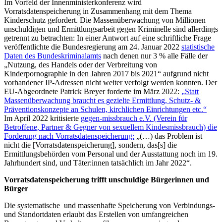
Im Vorfeld der Innenministerkonferenz wird
Vorratsdatenspeicherung in Zusammenhang mit dem Thema
Kinderschutz gefordert. Die Massenüberwachung von Millionen
unschuldigen und Ermittlungsarbeit gegen Kriminelle sind allerdings
getrennt zu betrachten: In einer Antwort auf eine schriftliche Frage
veröffentlichte die Bundesregierung am 24. Januar 2022
statistische
Daten des Bundeskriminalamts
nach denen nur 3 % alle Fälle der
„Nutzung, des Handels oder der Verbreitung von
Kinderpornographie in den Jahren 2017 bis 2021“ aufgrund nicht
vorhandener IP-Adressen nicht weiter verfolgt werden konnten. Der
EU-Abgeordnete Patrick Breyer forderte im März 2022:
„Statt
Massenüberwachung braucht es gezielte Ermittlung, Schutz- &
Präventionskonzepte an Schulen, kirchlichen Einrichtungen etc.“
Im April 2022 kritisierte
gegen-missbrauch e.V. (Verein für
Betroffene, Partner & Gegner von sexuellem Kindesmissbrauch) die
Forderung nach Vorratsdatenspeicherung:
„(…) das Problem ist
nicht die [Vorratsdatenspeicherung], sondern, das[s] die
Ermittlungsbehörden vom Personal und der Ausstattung noch im 19.
Jahrhundert sind, und Täter:innen tatsächlich im Jahr 2022“.
Vorratsdatenspeicherung trifft unschuldige Bürgerinnen und
Bürger
Die systematische und massenhafte Speicherung von Verbindungs-
und Standortdaten erlaubt das Erstellen von umfangreichen