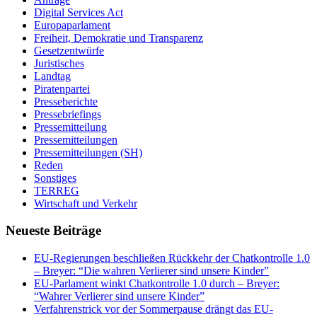
Digital Services Act
Europaparlament
Freiheit, Demokratie und Transparenz
Gesetzentwürfe
Juristisches
Landtag
Piratenpartei
Presseberichte
Pressebriefings
Pressemitteilung
Pressemitteilungen
Pressemitteilungen (SH)
Reden
Sonstiges
TERREG
Wirtschaft und Verkehr
Neueste Beiträge
EU-Regierungen beschließen Rückkehr der Chatkontrolle 1.0
– Breyer: “Die wahren Verlierer sind unsere Kinder”
EU-Parlament winkt Chatkontrolle 1.0 durch – Breyer:
“Wahrer Verlierer sind unsere Kinder”
Verfahrenstrick vor der Sommerpause drängt das EU-