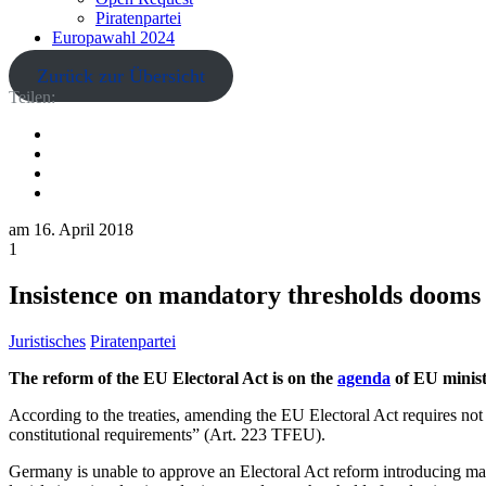
Piratenpartei
Europawahl 2024
Zurück zur Übersicht
Teilen:
am
16. April 2018
1
Insistence on mandatory thresholds dooms 
Juristisches
Piratenpartei
The reform of the EU Electoral Act is on the
agenda
of EU minist
According to the treaties, amending the EU Electoral Act requires not
constitutional requirements” (Art. 223 TFEU).
Germany is unable to approve an Electoral Act reform introducing man