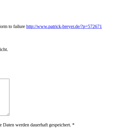
orm to failure
http://www.patrick-breyer.de/?p=572671
icht.
 Daten werden dauerhaft gespeichert.
*