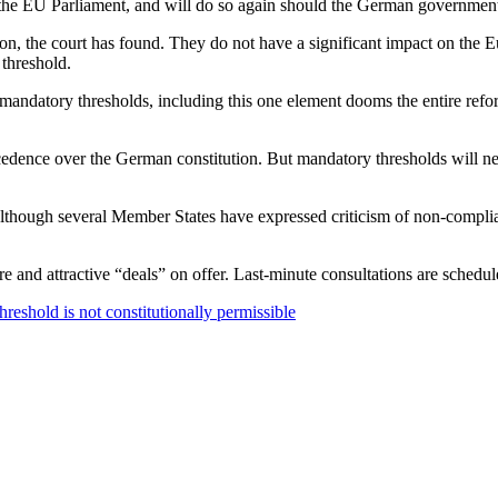
o the EU Parliament, and will do so again should the German government
ion, the court has found. They do not have a significant impact on the 
 threshold.
mandatory thresholds, including this one element dooms the entire refor
ence over the German constitution. But mandatory thresholds will nev
though several Member States have expressed criticism of non-compliance
re and attractive “deals” on offer. Last-minute consultations are schedu
reshold is not constitutionally permissible