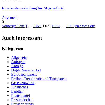
Reisekostenerstattung für Abgeordnete
Allgemein
0
Vorherige Seite
1
…
1.070
1.071
1.072
…
1.083
Nächste Seite
Auch interessant
Kategorien
Allgemein
Anfragen
Anträge
Digital Services Act
Europaparlament
Freiheit, Demokratie und Transparenz
Gesetzentwürfe
Juristisches
Landtag
Piratenpartei
Presseberichte
Pressebriefings