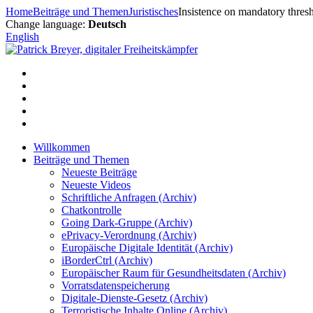
Zum
Home
Beiträge und Themen
Juristisches
Insistence on mandatory thres
Inhalt
Change language:
Deutsch
springen
English
Willkommen
Beiträge und Themen
Neueste Beiträge
Neueste Videos
Schriftliche Anfragen (Archiv)
Chatkontrolle
Going Dark-Gruppe (Archiv)
ePrivacy-Verordnung (Archiv)
Europäische Digitale Identität (Archiv)
iBorderCtrl (Archiv)
Europäischer Raum für Gesundheitsdaten (Archiv)
Vorratsdatenspeicherung
Digitale-Dienste-Gesetz (Archiv)
Terroristische Inhalte Online (Archiv)