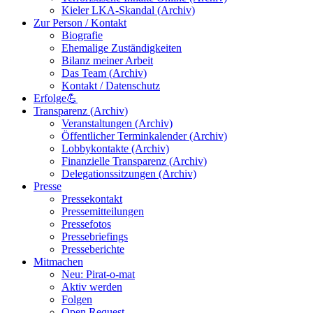
Kieler LKA-Skandal (Archiv)
Zur Person / Kontakt
Biografie
Ehemalige Zuständigkeiten
Bilanz meiner Arbeit
Das Team (Archiv)
Kontakt / Datenschutz
Erfolge💪
Transparenz (Archiv)
Veranstaltungen (Archiv)
Öffentlicher Terminkalender (Archiv)
Lobbykontakte (Archiv)
Finanzielle Transparenz (Archiv)
Delegationssitzungen (Archiv)
Presse
Pressekontakt
Pressemitteilungen
Pressefotos
Pressebriefings
Presseberichte
Mitmachen
Neu: Pirat-o-mat
Aktiv werden
Folgen
Open Request