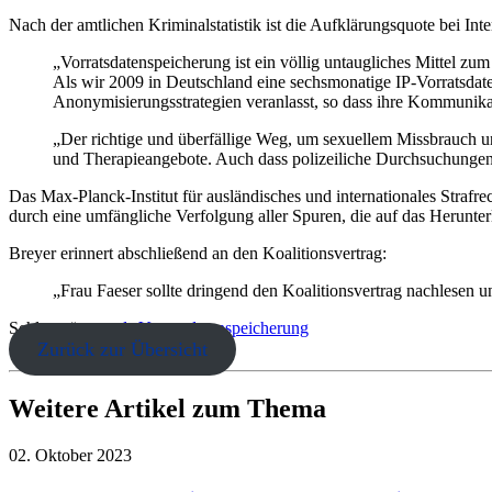
Nach der amtlichen Kriminalstatistik ist die Aufklärungsquote bei Int
„Vorratsdatenspeicherung ist ein völlig untaugliches Mittel z
Als wir 2009 in Deutschland eine sechsmonatige IP-Vorratsdate
Anonymisierungsstrategien veranlasst, so dass ihre Kommunikat
„Der richtige und überfällige Weg, um sexuellem Missbrauch 
und Therapieangebote. Auch dass polizeiliche Durchsuchungen 
Das Max-Planck-Institut für ausländisches und internationales Strafre
durch eine umfängliche Verfolgung aller Spuren, die auf das Herunte
Breyer erinnert abschließend an den Koalitionsvertrag:
„Frau Faeser sollte dringend den Koalitionsvertrag nachlesen u
Schlagwörter:
vds
Vorratsdatenspeicherung
Zurück zur Übersicht
Weitere Artikel zum Thema
02. Oktober 2023