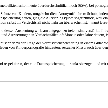
ernetdelikten schon heute überdurchschnittlich hoch (65%), bei pornogra
um Schutz von Kindern, umgekehrt dient Anonymität ihrem Schutz, inde
nspeicherung hatten, ging die Aufklärungsquote sogar zurück, weil ein
ion selbst im Verdachtsfall nicht mehr zu überwachen ist,“ warnt Brey
und dessen Ausbeutung wirksam entgegen zu treten, sind verstärkte P
und Auswertungen in Verdachtsfällen oft Monate oder Jahre dauern, is
cht schrieb zu der Frage der Vorratsdatenspeicherung in einem Gutachte
rladen von Kinderpornografie hindeuten, sexueller Missbrauch über den
nd respektieren, der eine Datenspeicherung nur anlassbezogen und mit r