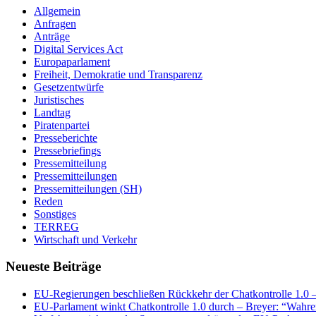
Allgemein
Anfragen
Anträge
Digital Services Act
Europaparlament
Freiheit, Demokratie und Transparenz
Gesetzentwürfe
Juristisches
Landtag
Piratenpartei
Presseberichte
Pressebriefings
Pressemitteilung
Pressemitteilungen
Pressemitteilungen (SH)
Reden
Sonstiges
TERREG
Wirtschaft und Verkehr
Neueste Beiträge
EU-Regierungen beschließen Rückkehr der Chatkontrolle 1.0 – 
EU-Parlament winkt Chatkontrolle 1.0 durch – Breyer: “Wahrer