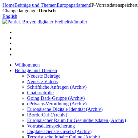
Zum
Home
Beiträge und Themen
Europaparlament
IP-Vorratsdatenspeicheru
Inhalt
Change language:
Deutsch
springen
English
Willkommen
Beiträge und Themen
Neueste Beiträge
Neueste Videos
Schriftliche Anfragen (Archiv)
Chatkontrolle
Going Dark-Gruppe (Archiv)
ePrivacy-Verordnung (Archiv)
Europäische Digitale Identität (Archiv)
iBorderCtrl (Archiv)
Europäischer Raum für Gesundheitsdaten (Archiv)
Vorratsdatenspeicherung
Digitale-Dienste-Gesetz (Archiv)
Terroristische Inhalte Online (Archiv)