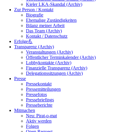
Kieler LKA-Skandal (Archiv)
Zur Person / Kontakt
Biografie
Ehemalige Zuständigkeiten
Bilanz meiner Arbeit
Das Team (Archiv)
Kontakt / Datenschutz
Erfolge💪
Transparenz (Archiv)
Veranstaltungen (Archiv)
Öffentlicher Terminkalender (Archiv)
Lobbykontakte (Archiv)
Finanzielle Transparenz (Archiv)
Delegationssitzungen (Archiv)
Presse
Pressekontakt
Pressemitteilungen
Pressefotos
Pressebriefings
Presseberichte
Mitmachen
Neu: Pirat-o-mat
Aktiv werden
Folgen
Open Request