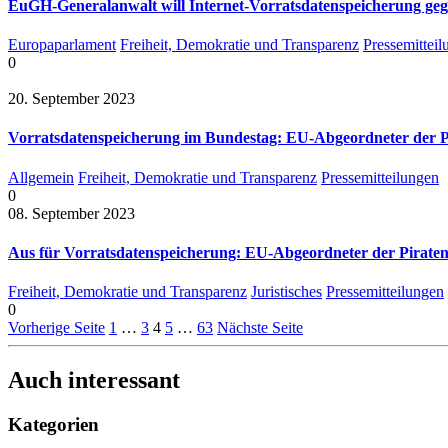
EuGH-Generalanwalt will Internet-Vorratsdatenspeicherung geg
Europaparlament
Freiheit, Demokratie und Transparenz
Pressemittei
0
20. September 2023
Vorratsdatenspeicherung im Bundestag: EU-Abgeordneter der Pi
Allgemein
Freiheit, Demokratie und Transparenz
Pressemitteilungen
0
08. September 2023
Aus für Vorratsdatenspeicherung: EU-Abgeordneter der Piratenp
Freiheit, Demokratie und Transparenz
Juristisches
Pressemitteilungen
0
Vorherige Seite
1
…
3
4
5
…
63
Nächste Seite
Auch interessant
Kategorien