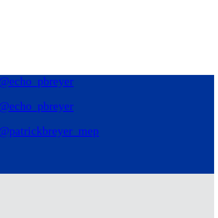
@echo_pbreyer
@echo_pbreyer
@patrickbreyer_mep