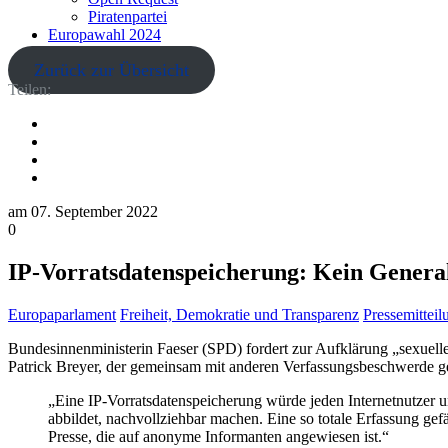
Piratenpartei
Europawahl 2024
Zurück zur Übersicht
Teilen:
am
07. September 2022
0
IP-Vorratsdatenspeicherung: Kein General
Europaparlament
Freiheit, Demokratie und Transparenz
Pressemittei
Bundesinnenministerin Faeser (SPD) fordert zur Aufklärung „sexuellen
Patrick Breyer, der gemeinsam mit anderen Verfassungsbeschwerde geg
„Eine IP-Vorratsdatenspeicherung würde jeden Internetnutzer u
abbildet, nachvollziehbar machen. Eine so totale Erfassung ge
Presse, die auf anonyme Informanten angewiesen ist.“