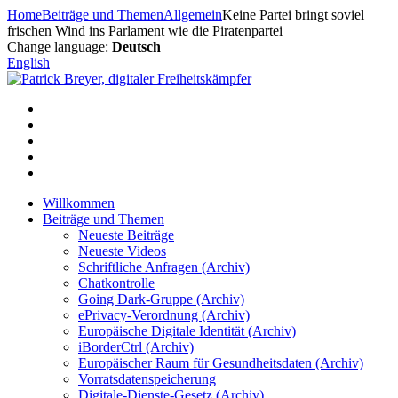
Zum
Home
Beiträge und Themen
Allgemein
Keine Partei bringt soviel
Inhalt
frischen Wind ins Parlament wie die Piratenpartei
springen
Change language:
Deutsch
English
Willkommen
Beiträge und Themen
Neueste Beiträge
Neueste Videos
Schriftliche Anfragen (Archiv)
Chatkontrolle
Going Dark-Gruppe (Archiv)
ePrivacy-Verordnung (Archiv)
Europäische Digitale Identität (Archiv)
iBorderCtrl (Archiv)
Europäischer Raum für Gesundheitsdaten (Archiv)
Vorratsdatenspeicherung
Digitale-Dienste-Gesetz (Archiv)