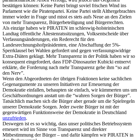
bestätigen können: Keine Partei bringt soviel frischen Wind ins
Parlament wie die Piratenpartei. Keine Partei stellt Althergebrachtes
immer wieder in Frage und misst es stets aufs Neue an den Zielen
von mehr Transparenz, Bürgerbeteiligung und Bürgerrechten.
Als einzige haben wir PIRATEN im schleswig-holsteinischen
Landtag öffentliche Ältestenratssitzungen, Volksentscheide über
Verfassungsänderungen, ein Rederecht für den
Landesrechnungshofpräsidenten, eine Abschaffung der 5%-
Sperrklausel bei Wahlen gefordert und gegen verfassungswidrige
Extra-Diäten geklagt. Mehr Transparenz in der Politik haben wir so
konsequent eingefordert, dass FDP-Dinosaurier Kubicki entnervt
erklärte, die Forderung nach mehr Transparenz gehe ihm “so auf
den Nerv”.
Wenn den Abgeordneten der übrigen Fraktionen keine sachlichen
Gegenargumente zu unseren Initiativen zur Erneuerung der
Demokratie einfallen, behaupten sie einfach, wir kümmerten uns um
Geschäftsordnungen anstatt um die “wahren Sorgen der Bürger”.
Tatsächlich machen sich die Bürger aber gerade um die Spielregeln
unserer Demokratie Sorgen. Jeder zweite Bürger ist mit der
gegenwärtigen Funktionsweise der Demokratie in Deutschland
unzufrieden
.
Deswegen ist es so wichtig, dass unser politisches Betriebssystem
erneuert wird im Sinne von Transparenz und direkter
Mitbestimmung der Bürger – und dafür kämpfen wir PIRATEN in