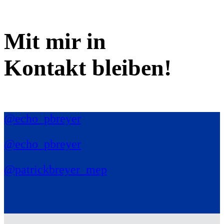
Mit mir in
Kontakt bleiben!
@echo_pbreyer
@echo_pbreyer
@patrickbreyer_mep