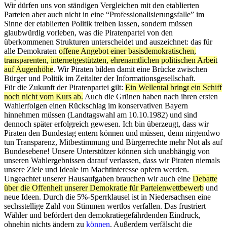
Wir dürfen uns von ständigen Vergleichen mit den etablierten
Parteien aber auch nicht in eine “Professionalisierungsfalle” im
Sinne der etablierten Politik treiben lassen, sondern müssen
glaubwürdig vorleben, was die Piratenpartei von den
überkommenen Strukturen unterscheidet und auszeichnet: das für
alle Demokraten
offene Angebot einer basisdemokratischen,
transparenten, internetgestützten, ehrenamtlichen politischen Arbeit
auf Augenhöhe
. Wir Piraten bilden damit eine Brücke zwischen
Bürger und Politik im Zeitalter der Informationsgesellschaft.
Für die Zukunft der Piratenpartei gilt:
Ein Wellental bringt ein Schiff
noch nicht vom Kurs ab.
Auch die Grünen haben nach ihren ersten
Wahlerfolgen einen Rückschlag im konservativen Bayern
hinnehmen müssen (Landtagswahl am 10.10.1982) und sind
dennoch später erfolgreich gewesen. Ich bin überzeugt, dass wir
Piraten den Bundestag entern können und müssen, denn nirgendwo
tun Transparenz, Mitbestimmung und Bürgerrechte mehr Not als auf
Bundesebene! Unsere Unterstützer können sich unabhängig von
unseren Wahlergebnissen darauf verlassen, dass wir Piraten niemals
unsere Ziele und Ideale im Machtinteresse opfern werden.
Ungeachtet unserer Hausaufgaben brauchen wir auch eine
Debatte
über die Offenheit unserer Demokratie für Parteienwettbewerb
und
neue Ideen. Durch die 5%-Sperrklausel ist in Niedersachsen eine
sechsstellige Zahl von Stimmen wertlos verfallen. Das frustriert
Wähler und befördert den demokratiegefährdenden Eindruck,
ohnehin nichts ändern zu
können
. Außerdem verfälscht die