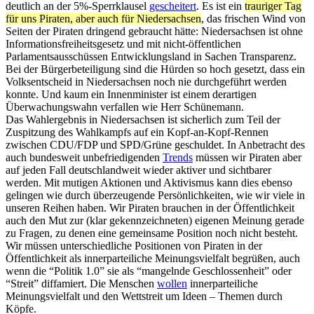
deutlich an der 5%-Sperrklausel
gescheitert
. Es ist ein
trauriger Tag
für uns Piraten, aber auch für Niedersachsen
, das frischen Wind von
Seiten der Piraten dringend gebraucht hätte: Niedersachsen ist ohne
Informationsfreiheitsgesetz und mit nicht-öffentlichen
Parlamentsausschüssen Entwicklungsland in Sachen Transparenz.
Bei der Bürgerbeteiligung sind die Hürden so hoch gesetzt, dass ein
Volksentscheid in Niedersachsen noch nie durchgeführt werden
konnte. Und kaum ein Innenminister ist einem derartigen
Überwachungswahn verfallen wie Herr Schünemann.
Das Wahlergebnis in Niedersachsen ist sicherlich zum Teil der
Zuspitzung des Wahlkampfs auf ein Kopf-an-Kopf-Rennen
zwischen CDU/FDP und SPD/Grüne geschuldet. In Anbetracht des
auch bundesweit unbefriedigenden
Trends
müssen wir Piraten aber
auf jeden Fall deutschlandweit wieder aktiver und sichtbarer
werden. Mit mutigen Aktionen und Aktivismus kann dies ebenso
gelingen wie durch überzeugende Persönlichkeiten, wie wir viele in
unseren Reihen haben. Wir Piraten brauchen in der Öffentlichkeit
auch den Mut zur (klar gekennzeichneten) eigenen Meinung gerade
zu Fragen, zu denen eine gemeinsame Position noch nicht besteht.
Wir müssen unterschiedliche Positionen von Piraten in der
Öffentlichkeit als innerparteiliche Meinungsvielfalt begrüßen, auch
wenn die “Politik 1.0” sie als “mangelnde Geschlossenheit” oder
“Streit” diffamiert. Die Menschen
wollen
innerparteiliche
Meinungsvielfalt und den Wettstreit um Ideen – Themen durch
Köpfe.