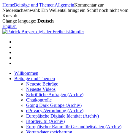
Zum
Home
Beiträge und Themen
Allgemein
Kommentar zur
Inhalt
Niedersachsenwahl: Ein Wellental bringt ein Schiff noch nicht vom
springen
Kurs ab
Change language:
Deutsch
English
Willkommen
Beiträge und Themen
Neueste Beiträge
Neueste Videos
Schriftliche Anfragen (Archiv)
Chatkontrolle
Going Dark-Gruppe (Archiv)
ePrivacy-Verordnung (Archiv)
Europäische Digitale Identität (Archiv)
iBorderCtrl (Archiv)
Europäischer Raum für Gesundheitsdaten (Archiv)
Vorratsdatenspeicherung