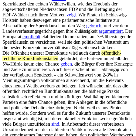
Sperrklausel den echten Wählerwillen, wie das Ergebnis der
abgewirtschafteten Niedersachsen-FDP und die Befragung der
FDP-Wähler nach ihren Motiven
zeigt
. Wir Piraten in Schleswig-
Holstein haben deswegen eine parlamentarische Initiative zur
Abschaffung der Sperrklausel auf den Weg
gebracht
und vor dem
Landesverfassungsgericht gegen ihre Zulässigkeit
argumentiert
. Der
Europarat
empfiehlt
etablierten Demokratien, auf 3% übersteigende
Sperrklauseln zu verzichten, weil sie den politischen Wettstreit um
die besten Konzepte unverhältnismäßig weit einschränken.
Die Offenheit unserer Demokratie wird auch durch
öffentlich-
rechtliche Runkfunkanstalten
gefährdet, die Parteien unterhalb der
5%-Hürde kaum eine Chance
geben
, die Bürger über ihre Konzepte
und Ziele zu informieren. Auch hier erscheint mir – abhängig von
der verfügbaren Sendezeit – ein Schwellenwert von 2-3% in
Meinungsumfragen vollkommen ausreichend, um die Relevanz
eines neuen Wettbewerbers zu belegen. Ich wünsche mir, dass die
öffentlich-rechtlichen Rundfunkanstalten die bisherige Praxis
selbstkritisch reflektieren und in künftigen Wahlkämpfen kleineren
Parteien eine faire Chance geben, ihre Anliegen in die öffentliche
und politische Debatte einzubringen. Nicht, weil es uns Piraten
helfen würde. Sondern weil es für die Zukunft unserer Demokratie
insgesamt wichtig ist, mit deren aktueller Funktionsweise gefährlich
viele Bürger unzufrieden
sind
. In Anbetracht dieser verbreiteten
Unzufriedenheit mit der etablierten Politik müssen alle Demokraten
ein gemeinsames Interesse daran haben, den politischen Wettbewerb