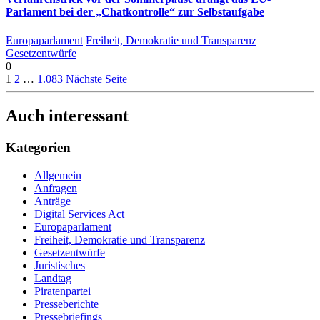
Parlament bei der „Chatkontrolle“ zur Selbstaufgabe
Europaparlament
Freiheit, Demokratie und Transparenz
Gesetzentwürfe
0
1
2
…
1.083
Nächste Seite
Auch interessant
Kategorien
Allgemein
Anfragen
Anträge
Digital Services Act
Europaparlament
Freiheit, Demokratie und Transparenz
Gesetzentwürfe
Juristisches
Landtag
Piratenpartei
Presseberichte
Pressebriefings