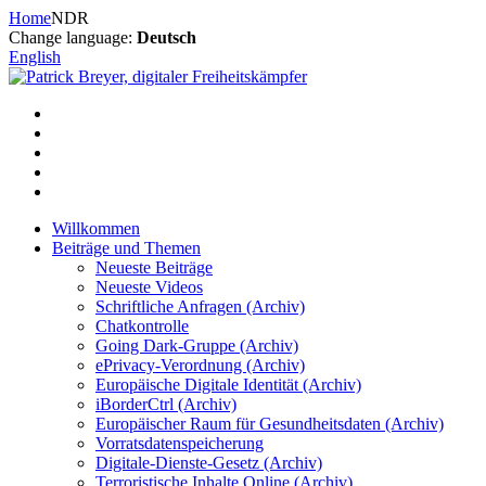
Zum
Home
NDR
Inhalt
Change language:
Deutsch
springen
English
Willkommen
Beiträge und Themen
Neueste Beiträge
Neueste Videos
Schriftliche Anfragen (Archiv)
Chatkontrolle
Going Dark-Gruppe (Archiv)
ePrivacy-Verordnung (Archiv)
Europäische Digitale Identität (Archiv)
iBorderCtrl (Archiv)
Europäischer Raum für Gesundheitsdaten (Archiv)
Vorratsdatenspeicherung
Digitale-Dienste-Gesetz (Archiv)
Terroristische Inhalte Online (Archiv)