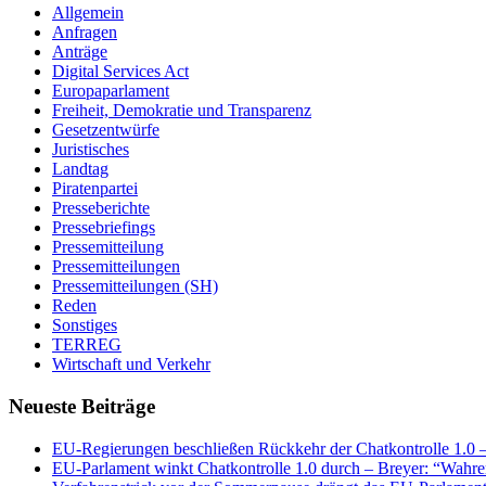
Allgemein
Anfragen
Anträge
Digital Services Act
Europaparlament
Freiheit, Demokratie und Transparenz
Gesetzentwürfe
Juristisches
Landtag
Piratenpartei
Presseberichte
Pressebriefings
Pressemitteilung
Pressemitteilungen
Pressemitteilungen (SH)
Reden
Sonstiges
TERREG
Wirtschaft und Verkehr
Neueste Beiträge
EU-Regierungen beschließen Rückkehr der Chatkontrolle 1.0 – 
EU-Parlament winkt Chatkontrolle 1.0 durch – Breyer: “Wahrer