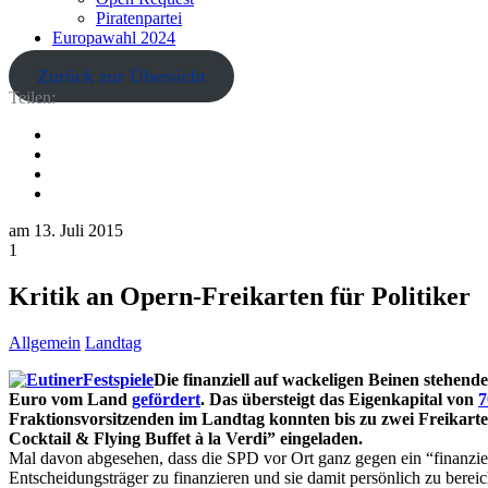
Piratenpartei
Europawahl 2024
Zurück zur Übersicht
Teilen:
am
13. Juli 2015
1
Kritik an Opern-Freikarten für Politiker
Allgemein
Landtag
Die finanziell auf wackeligen Beinen stehend
Euro vom Land
gefördert
. Das übersteigt das Eigenkapital von
7
Fraktionsvorsitzenden im Landtag konnten bis zu zwei Freikar
Cocktail & Flying Buffet à la Verdi” eingeladen.
Mal davon abgesehen, dass die SPD vor Ort ganz gegen ein “finanziel
Entscheidungsträger zu finanzieren und sie damit persönlich zu berei