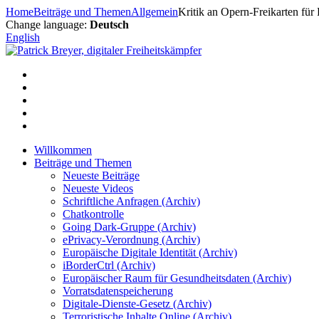
Zum
Home
Beiträge und Themen
Allgemein
Kritik an Opern-Freikarten für 
Inhalt
Change language:
Deutsch
springen
English
Willkommen
Beiträge und Themen
Neueste Beiträge
Neueste Videos
Schriftliche Anfragen (Archiv)
Chatkontrolle
Going Dark-Gruppe (Archiv)
ePrivacy-Verordnung (Archiv)
Europäische Digitale Identität (Archiv)
iBorderCtrl (Archiv)
Europäischer Raum für Gesundheitsdaten (Archiv)
Vorratsdatenspeicherung
Digitale-Dienste-Gesetz (Archiv)
Terroristische Inhalte Online (Archiv)