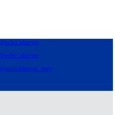
@echo_pbreyer
@echo_pbreyer
@patrickbreyer_mep