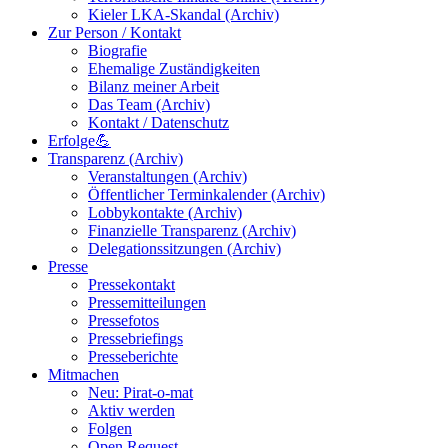
Kieler LKA-Skandal (Archiv)
Zur Person / Kontakt
Biografie
Ehemalige Zuständigkeiten
Bilanz meiner Arbeit
Das Team (Archiv)
Kontakt / Datenschutz
Erfolge💪
Transparenz (Archiv)
Veranstaltungen (Archiv)
Öffentlicher Terminkalender (Archiv)
Lobbykontakte (Archiv)
Finanzielle Transparenz (Archiv)
Delegationssitzungen (Archiv)
Presse
Pressekontakt
Pressemitteilungen
Pressefotos
Pressebriefings
Presseberichte
Mitmachen
Neu: Pirat-o-mat
Aktiv werden
Folgen
Open Request