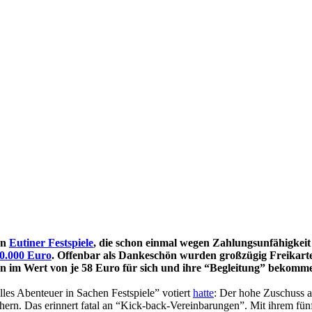
en
Eutiner Festspiele
, die schon einmal wegen Zahlungsunfähigkeit
0.000 Euro
. Offenbar als Dankeschön wurden großzügig Freikarten
ten im Wert von je 58 Euro für sich und ihre “Begleitung” bek
les Abenteuer in Sachen Festspiele” votiert
hatte
: Der hohe Zuschuss au
chern. Das erinnert fatal an “Kick-back-Vereinbarungen”. Mit ihrem fünf