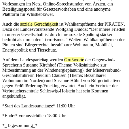
Vorlesungen im Netz, Online-Sprechstunden von Ärzten, ein
Beteiligungsportal für Gesetzesvorhaben und eine anonyme
Plattform für Whistleblower.
Auch die
soziale Gerechtigkeit
ist Wahlkampfthema der PIRATEN.
Dazu der Landesvorsitzende Wolfgang Dudda: “Der innere Frieden
in unserer Gesellschaft ist durch ihre soziale Spaltung stärker
bedroht als durch den Terrorismus.” Weitere Wahlkampfthemen der
Piraten sind Bürgerrechte, bezahlbarer Wohnraum, Mobilität,
Energiepolitik und Tierschutz.
Auf dem Landesparteitag werden
Grußworte
der Gegenwind-
Sprecherin Susanne Kirchhof (Thema: Volksinitiative zur
Mitbestimmung an der Windenergieplanung), der Mieterverbund-
Geschäftsführerin Heidrun Clausen (Thema: Bezahlbarer
Wohnraum im Norden) und Susanne Höhnl von Bürgerinitiativen
gegen Erdölförderung/Fracking erwartet. Auch ein Vertreter der
Verbraucherzentrale Schleswig-Holstein hat sein Kommen
angekündigt.
*Start des Landesparteitags:* 11:00 Uhr
*Ende:* voraussichtlich 18:00 Uhr
*_Tagesordnung_*