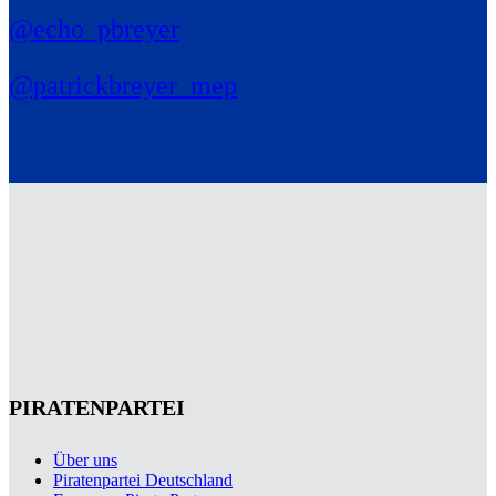
@echo_pbreyer
@patrickbreyer_mep
PIRATENPARTEI
Über uns
Piratenpartei Deutschland