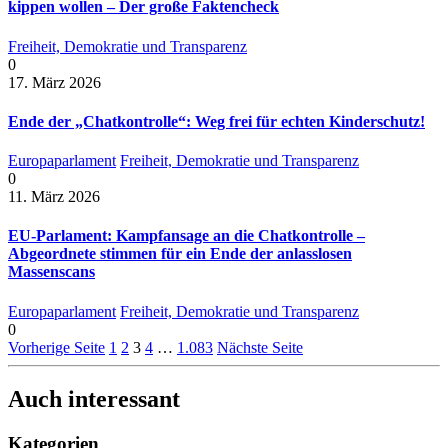
kippen wollen – Der große Faktencheck
Freiheit, Demokratie und Transparenz
0
17. März 2026
Ende der „Chatkontrolle“: Weg frei für echten Kinderschutz!
Europaparlament
Freiheit, Demokratie und Transparenz
0
11. März 2026
EU-Parlament: Kampfansage an die Chatkontrolle –
Abgeordnete stimmen für ein Ende der anlasslosen
Massenscans
Europaparlament
Freiheit, Demokratie und Transparenz
0
Vorherige Seite
1
2
3
4
…
1.083
Nächste Seite
Auch interessant
Kategorien