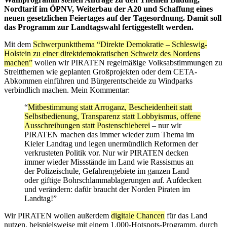
Nordtarif im ÖPNV, Weiterbau der A20 und Schaffung eines
neuen gesetzlichen Feiertages auf der Tagesordnung. Damit soll
das Programm zur Landtagswahl fertiggestellt werden.
Mit dem
Schwerpunktthema “Direkte Demokratie – Schleswig-
Holstein zu einer direktdemokratischen Schweiz des Nordens
machen”
wollen wir PIRATEN regelmäßige Volksabstimmungen zu
Streitthemen wie geplanten Großprojekten oder dem CETA-
Abkommen einführen und Bürgerentscheide zu Windparks
verbindlich machen. Mein Kommentar:
“
Mitbestimmung statt Arroganz, Bescheidenheit statt
Selbstbedienung, Transparenz statt Lobbyismus, offene
Ausschreibungen statt Postenschieberei
– nur wir
PIRATEN machen das immer wieder zum Thema im
Kieler Landtag und legen unermündlich Reformen der
verkrusteten Politik vor. Nur wir PIRATEN decken
immer wieder Missstände im Land wie Rassismus an
der Polizeischule, Gefahrengebiete im ganzen Land
oder giftige Bohrschlammablagerungen auf. Aufdecken
und verändern: dafür braucht der Norden Piraten im
Landtag!”
Wir PIRATEN wollen außerdem
digitale Chancen
für das Land
nutzen, beispielsweise mit einem 1.000-Hotspots-Programm, durch