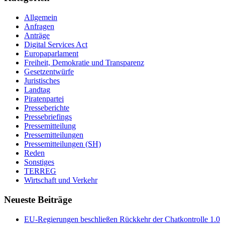
Allgemein
Anfragen
Anträge
Digital Services Act
Europaparlament
Freiheit, Demokratie und Transparenz
Gesetzentwürfe
Juristisches
Landtag
Piratenpartei
Presseberichte
Pressebriefings
Pressemitteilung
Pressemitteilungen
Pressemitteilungen (SH)
Reden
Sonstiges
TERREG
Wirtschaft und Verkehr
Neueste Beiträge
EU-Regierungen beschließen Rückkehr der Chatkontrolle 1.0