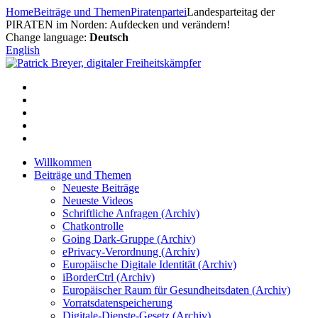
Zum
Home
Beiträge und Themen
Piratenpartei
Landesparteitag der
Inhalt
PIRATEN im Norden: Aufdecken und verändern!
springen
Change language:
Deutsch
English
Willkommen
Beiträge und Themen
Neueste Beiträge
Neueste Videos
Schriftliche Anfragen (Archiv)
Chatkontrolle
Going Dark-Gruppe (Archiv)
ePrivacy-Verordnung (Archiv)
Europäische Digitale Identität (Archiv)
iBorderCtrl (Archiv)
Europäischer Raum für Gesundheitsdaten (Archiv)
Vorratsdatenspeicherung
Digitale-Dienste-Gesetz (Archiv)