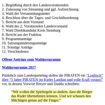
1. Begrüßung durch den Landesvorsitzenden
2. Zulassung von Streaming und ggf. Aufzeichnung
3. Wahl der Versammlungsämter
4. Beschluss über die Tages- und Geschäftsordnung
5. Bericht aus dem Vorstand
6. Wahl des 2. Vorsitzenden Landesvorstand
7. Wahl Direktkandidat Kreis Steinburg
8. Bericht aus der Fraktion
9. Programmanträge
10. Satzungsänderungsanträge
11. Sonstige Anträge
12. Verschiedenes
Offene Anträge zum Wahlprogramm
Wahlprogramm 2017
Pünktlich zum Landesparteitag stellen die PIRATEN ein
“Logbuch”
über “5 Jahre PIRATEN im Kieler Landtag und volle Kraft voraus!”
vor, in dessen Vorwort Breyer und Dudda schreiben:
“Wir wollen die Spielregeln so ändern, dass die Bürger
das Ruder übernehmen können. Und wir schauen den
Mächtigen genau auf die Finger.”