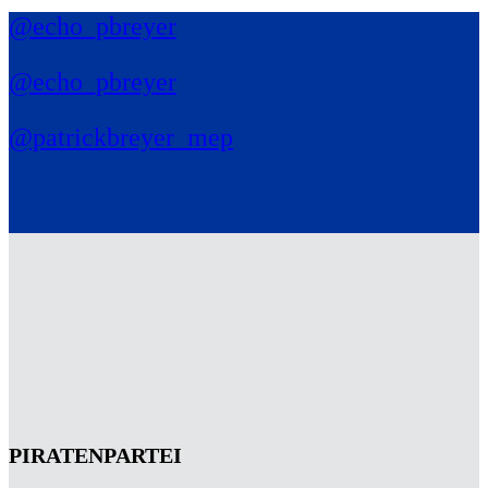
@echo_pbreyer
@echo_pbreyer
@patrickbreyer_mep
PIRATENPARTEI