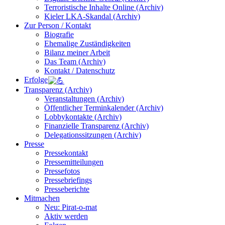
Terroristische Inhalte Online (Archiv)
Kieler LKA-Skandal (Archiv)
Zur Person / Kontakt
Biografie
Ehemalige Zuständigkeiten
Bilanz meiner Arbeit
Das Team (Archiv)
Kontakt / Datenschutz
Erfolge
Transparenz (Archiv)
Veranstaltungen (Archiv)
Öffentlicher Terminkalender (Archiv)
Lobbykontakte (Archiv)
Finanzielle Transparenz (Archiv)
Delegationssitzungen (Archiv)
Presse
Pressekontakt
Pressemitteilungen
Pressefotos
Pressebriefings
Presseberichte
Mitmachen
Neu: Pirat-o-mat
Aktiv werden