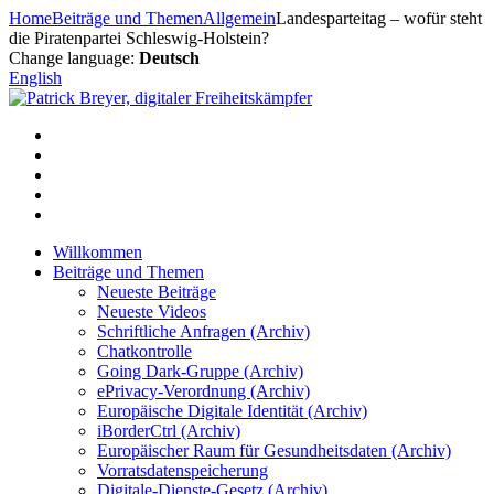
Zum
Home
Beiträge und Themen
Allgemein
Landesparteitag – wofür steht
Inhalt
die Piratenpartei Schleswig-Holstein?
springen
Change language:
Deutsch
English
Willkommen
Beiträge und Themen
Neueste Beiträge
Neueste Videos
Schriftliche Anfragen (Archiv)
Chatkontrolle
Going Dark-Gruppe (Archiv)
ePrivacy-Verordnung (Archiv)
Europäische Digitale Identität (Archiv)
iBorderCtrl (Archiv)
Europäischer Raum für Gesundheitsdaten (Archiv)
Vorratsdatenspeicherung
Digitale-Dienste-Gesetz (Archiv)