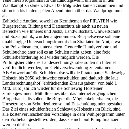
Teile ihres Programms für die Landtagswahl, um damit in den
Wahlkampf zu starten. Etwa 100 Mitglieder kamen zusammen und
stimmten bis in den späten Abend hinein über das Wahlprogramm
ab.
Zahlreiche Anträge, sowohl zu Kernthemen der PIRATEN wie
Bürgerrechte, Bildung und Datenschutz als auch zu neuen
Bereichen wie Inneres und Justiz, Landwirtschaft, Umweltschutz
und Sozialpolitik, wurden angenommen. Beispielsweise soll eine
unabhängige Untersuchungskommission Straftaten im Amt, etwa
von Polizeibeamten, untersuchen. Generelle Handyverbote und
Schulbuchtrojaner soll es an Schulen nicht geben, eine freie
Schülerbeförderung soll wieder möglich werden. Die
Prüfungsberichte des Landesrechnungshofes sollen im Internet
veröffentlicht werden, um Geldverschwendung zu enttarnen.
Als Antwort auf die Schuldenkrise will die Piratenpartei Schleswig-
Holstein bis 2050 schrittweise entschulden und dadurch die laut
Landesrechnungshof “erdrückenden Zinsausgaben” von bald 1
Mrd. Euro jährlich wieder für die Schleswig-Holsteiner
zurückgewinnen. Mithilfe eines über das Internet zugänglichen
Bürgerhaushalts sollen alle Bürger die Möglichkeit erhalten, die
Umsetzung von Schuldenbremse und Entschuldung mitzugestalten.
Das Ziel eines schuldenfreien Schleswig-Holsteins im Blick, sind
alle kostenverursachenden Vorschläge in dem Wahlprogramm unter
den Vorbehalt gestellt worden, dass sie nicht auf Pump finanziert
werden dürfen.