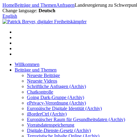
Zum
Home
Beiträge und Themen
Anfragen
Landesregierung zu Schwerpunkt
Inhalt
Change language:
Deutsch
springen
English
Willkommen
Beiträge und Themen
Neueste Beiträge
Neueste Videos
Schriftliche Anfragen (Archiv)
Chatkontrolle
Going Dark-Gruppe (Archiv)
ePrivacy-Verordnung (Archiv)
Europäische Digitale Identität (Archiv)
iBorderCtrl (Archiv)
Europäischer Raum für Gesundheitsdaten (Archiv)
Vorratsdatenspeicherung
Digitale-Dienste-Gesetz (Archiv)
Terroristische Inhalte Online (Archiv)