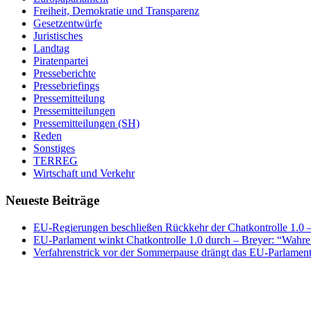
Freiheit, Demokratie und Transparenz
Gesetzentwürfe
Juristisches
Landtag
Piratenpartei
Presseberichte
Pressebriefings
Pressemitteilung
Pressemitteilungen
Pressemitteilungen (SH)
Reden
Sonstiges
TERREG
Wirtschaft und Verkehr
Neueste Beiträge
EU-Regierungen beschließen Rückkehr der Chatkontrolle 1.0 – 
EU-Parlament winkt Chatkontrolle 1.0 durch – Breyer: “Wahrer
Verfahrenstrick vor der Sommerpause drängt das EU-Parlament 