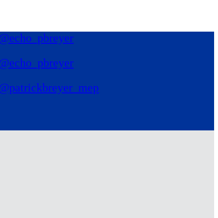
@echo_pbreyer
@echo_pbreyer
@patrickbreyer_mep