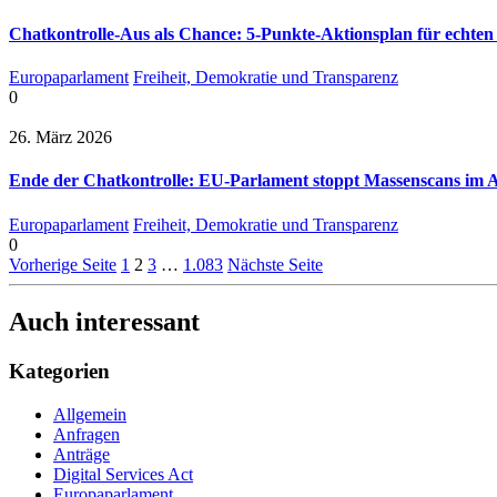
Chatkontrolle-Aus als Chance: 5-Punkte-Aktionsplan für echten
Europaparlament
Freiheit, Demokratie und Transparenz
0
26. März 2026
Ende der Chatkontrolle: EU-Parlament stoppt Massenscans im A
Europaparlament
Freiheit, Demokratie und Transparenz
0
Vorherige Seite
1
2
3
…
1.083
Nächste Seite
Auch interessant
Kategorien
Allgemein
Anfragen
Anträge
Digital Services Act
Europaparlament