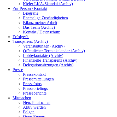
Kieler LKA-Skandal (Archiv)
Zur Person / Kontakt
Biografie
Ehemalige Zuständigkeiten
Bilanz meiner Arbeit
Das Team (Archiv)
Kontakt / Datenschutz
Erfolge💪
Transparenz (Archiv)
Veranstaltungen (Archiv)
Öffentlicher Terminkalender (Archiv)
Lobbykontakte (Archiv)
Finanzielle Transparenz (Archiv)
Delegationssitzungen (Archiv)
Presse
Pressekontakt
Pressemitteilungen
Pressefotos
Pressebriefings
Presseberichte
Mitmachen
Neu: Pirat-o-mat
Aktiv werden
Folgen
Open Request