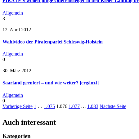
PIRATEN wollen junge Quereinsteiger in den Kieler Landtag br
Allgemein
3
12. April 2012
Wahlvideo der Piratenpartei Schleswig-Holstein
Allgemein
0
30. März 2012
Saarland geentert – und wie weiter? [ergänzt]
Allgemein
0
Vorherige Seite
1
…
1.075
1.076
1.077
…
1.083
Nächste Seite
Auch interessant
Kategorien