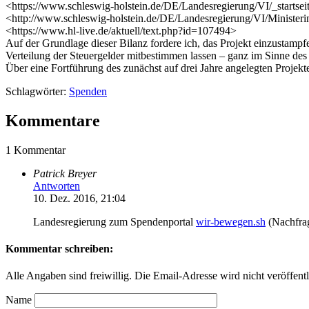
<https://www.schleswig-holstein.de/DE/Landesregierung/VI/_startse
<http://www.schleswig-holstein.de/DE/Landesregierung/VI/Ministeri
<https://www.hl-live.de/aktuell/text.php?id=107494>
Auf der Grundlage dieser Bilanz fordere ich, das Projekt einzustampf
Verteilung der Steuergelder mitbestimmen lassen – ganz im Sinne des
Über eine Fortführung des zunächst auf drei Jahre angelegten Projekt
Schlagwörter:
Spenden
Kommentare
1 Kommentar
Patrick Breyer
Antworten
10. Dez. 2016, 21:04
Landesregierung zum Spendenportal
wir-bewegen.sh
(Nachfra
Kommentar schreiben:
Alle Angaben sind freiwillig. Die Email-Adresse wird nicht veröffentl
Name