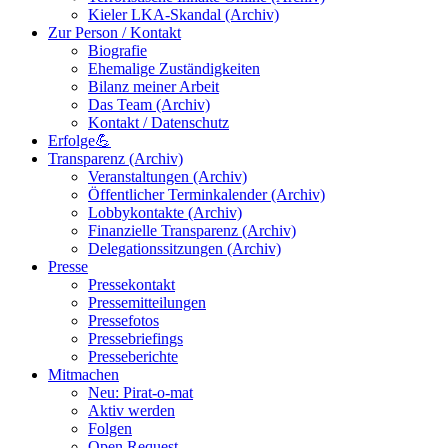
Kieler LKA-Skandal (Archiv)
Zur Person / Kontakt
Biografie
Ehemalige Zuständigkeiten
Bilanz meiner Arbeit
Das Team (Archiv)
Kontakt / Datenschutz
Erfolge💪
Transparenz (Archiv)
Veranstaltungen (Archiv)
Öffentlicher Terminkalender (Archiv)
Lobbykontakte (Archiv)
Finanzielle Transparenz (Archiv)
Delegationssitzungen (Archiv)
Presse
Pressekontakt
Pressemitteilungen
Pressefotos
Pressebriefings
Presseberichte
Mitmachen
Neu: Pirat-o-mat
Aktiv werden
Folgen
Open Request