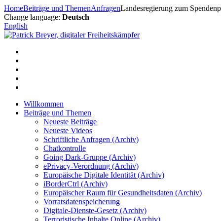
Zum
Home
Beiträge und Themen
Anfragen
Landesregierung zum Spendenpo
Inhalt
Change language:
Deutsch
springen
English
Willkommen
Beiträge und Themen
Neueste Beiträge
Neueste Videos
Schriftliche Anfragen (Archiv)
Chatkontrolle
Going Dark-Gruppe (Archiv)
ePrivacy-Verordnung (Archiv)
Europäische Digitale Identität (Archiv)
iBorderCtrl (Archiv)
Europäischer Raum für Gesundheitsdaten (Archiv)
Vorratsdatenspeicherung
Digitale-Dienste-Gesetz (Archiv)
Terroristische Inhalte Online (Archiv)