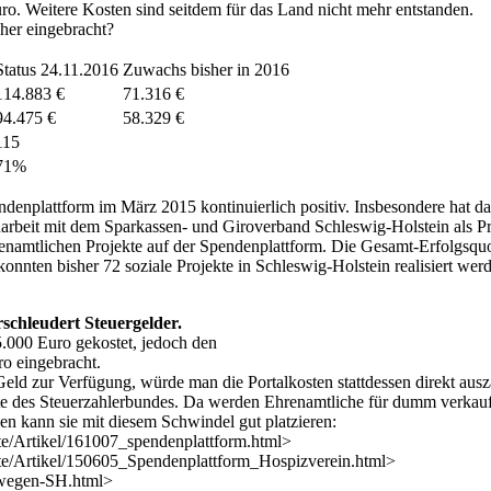
o. Weitere Kosten sind seitdem für das Land nicht mehr entstanden.
her eingebracht?
Status 24.11.2016
Zuwachs bisher in 2016
114.883 €
71.316 €
94.475 €
58.329 €
115
71%
enplattform im März 2015 kontinuierlich positiv. Insbesondere hat da
eit mit dem Sparkassen- und Giroverband Schleswig-Holstein als Prem
enamtlichen Projekte auf der Spendenplattform. Die Gesamt-Erfolgsquote
n bisher 72 soziale Projekte in Schleswig-Holstein realisiert werd
chleudert Steuergelder.
.000 Euro gekostet, jedoch den
o eingebracht.
eld zur Verfügung, würde man die Portalkosten stattdessen direkt ausz
 Liste des Steuerzahlerbundes. Da werden Ehrenamtliche für dumm verka
n kann sie mit diesem Schwindel gut platzieren:
te/Artikel/161007_spendenplattform.html>
ite/Artikel/150605_Spendenplattform_Hospizverein.html>
bewegen-SH.html>