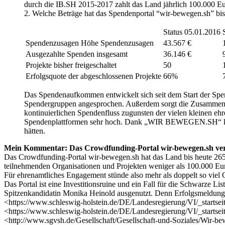
durch die IB.SH 2015-2017 zahlt das Land jährlich 100.000 Eur
2. Welche Beträge hat das Spendenportal “wir-bewegen.sh” bis
Status 05.01.2016
Spendenzusagen Höhe Spendenzusagen
43.567 €
Ausgezahlte Spenden insgesamt
36.146 €
Projekte bisher freigeschaltet
50
Erfolgsquote der abgeschlossenen Projekte
66%
Das Spendenaufkommen entwickelt sich seit dem Start der Spend
Spendergruppen angesprochen. Außerdem sorgt die Zusammenarb
kontinuierlichen Spendenfluss zugunsten der vielen kleinen ehr
Spendenplattformen sehr hoch. Dank „WIR BEWEGEN.SH“ konnte
hätten.
Mein Kommentar: Das Crowdfunding-Portal wir-bewegen.sh vers
Das Crowdfunding-Portal wir-bewegen.sh hat das Land bis heute 265
teilnehmenden Organisationen und Projekten weniger als 100.000 Eur
Für ehrenamtliches Engagement stünde also mehr als doppelt so viel G
Das Portal ist eine Investitionsruine und ein Fall für die Schwarze
Spitzenkandidatin Monika Heinold ausgenutzt. Denn Erfolgsmeldunge
<https://www.schleswig-holstein.de/DE/Landesregierung/VI/_startsei
<https://www.schleswig-holstein.de/DE/Landesregierung/VI/_startse
<http://www.sgvsh.de/Gesellschaft/Gesellschaft-und-Soziales/Wir-