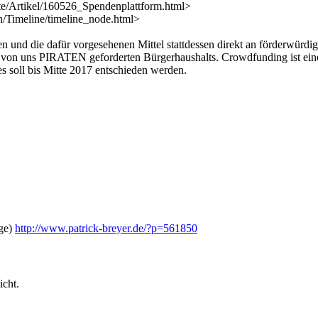
ite/Artikel/160526_Spendenplattform.html>
n/Timeline/timeline_node.html>
en und die dafür vorgesehenen Mittel stattdessen direkt an förderwürdi
 von uns PIRATEN geforderten Bürgerhaushalts. Crowdfunding ist eine 
es soll bis Mitte 2017 entschieden werden.
ge)
http://www.patrick-breyer.de/?p=561850
icht.