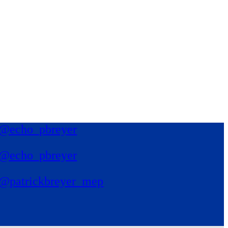
@echo_pbreyer
@echo_pbreyer
@patrickbreyer_mep