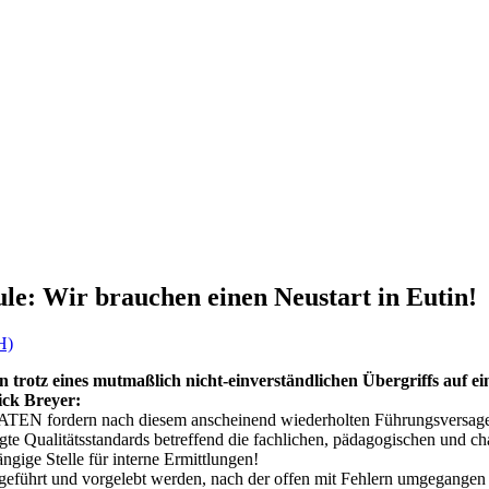
le: Wir brauchen einen Neustart in Eutin!
H)
in trotz eines mutmaßlich nicht-einverständlichen Übergriffs auf 
ick Breyer:
RATEN fordern nach diesem anscheinend wiederholten Führungsversagen
gte Qualitätsstandards betreffend die fachlichen, pädagogischen und c
ige Stelle für interne Ermittlungen!
eingeführt und vorgelebt werden, nach der offen mit Fehlern umgegang