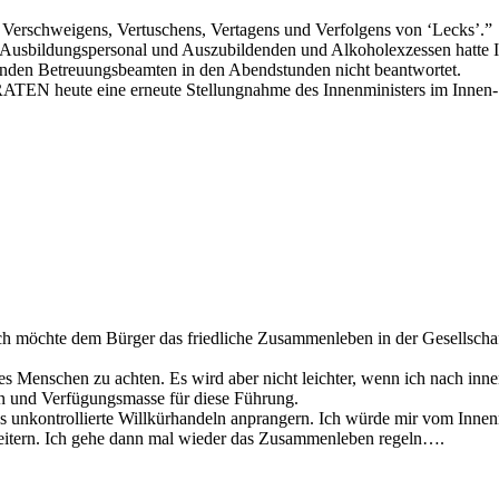
es Verschweigens, Vertuschens, Vertagens und Verfolgens von ‘Lecks’.”
 Ausbildungspersonal und Auszubildenden und Alkoholexzessen hatte 
lenden Betreuungsbeamten in den Abendstunden nicht beantwortet.
IRATEN heute eine erneute Stellungnahme des Innenministers im Innen
ch möchte dem Bürger das friedliche Zusammenleben in der Gesellschaft
s Menschen zu achten. Es wird aber nicht leichter, wenn ich nach innen
n und Verfügungsmasse für diese Führung.
ieses unkontrollierte Willkürhandeln anprangern. Ich würde mir vom Inne
reitern. Ich gehe dann mal wieder das Zusammenleben regeln….