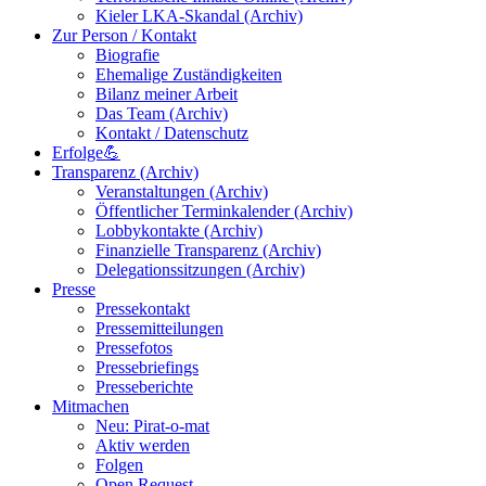
Kieler LKA-Skandal (Archiv)
Zur Person / Kontakt
Biografie
Ehemalige Zuständigkeiten
Bilanz meiner Arbeit
Das Team (Archiv)
Kontakt / Datenschutz
Erfolge💪
Transparenz (Archiv)
Veranstaltungen (Archiv)
Öffentlicher Terminkalender (Archiv)
Lobbykontakte (Archiv)
Finanzielle Transparenz (Archiv)
Delegationssitzungen (Archiv)
Presse
Pressekontakt
Pressemitteilungen
Pressefotos
Pressebriefings
Presseberichte
Mitmachen
Neu: Pirat-o-mat
Aktiv werden
Folgen
Open Request