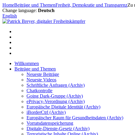
Zum
Home
Beiträge und Themen
Freiheit, Demokratie und Transparenz
Zu 
Inhalt
Change language:
Deutsch
springen
English
Willkommen
Beiträge und Themen
Neueste Beiträge
Neueste Videos
Schriftliche Anfragen (Archiv)
Chatkontrolle
Going Dark-Gruppe (Archiv)
ePrivacy-Verordnung (Archiv)
Europäische Digitale Identität (Archiv)
iBorderCtrl (Archiv)
Europäischer Raum für Gesundheitsdaten (Archiv)
Vorratsdatenspeicherung
Digitale-Dienste-Gesetz (Archiv)
Terroristische Inhalte Online (Archiv)