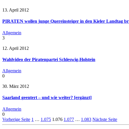
13. April 2012
PIRATEN wollen junge Quereinsteiger in den Kieler Landtag br
Allgemein
3
12. April 2012
Wahlvideo der Piratenpartei Schleswig-Holstein
Allgemein
0
30. März 2012
Saarland geentert – und wie weiter? [ergänzt]
Allgemein
0
Vorherige Seite
1
…
1.075
1.076
1.077
…
1.083
Nächste Seite