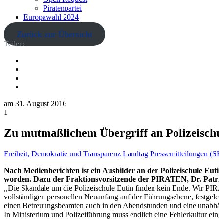
Piratenpartei
Europawahl 2024
Zurück zur Übersicht
Teilen:
am
31. August 2016
1
Zu mutmaßlichem Übergriff an Polizeischu
Freiheit, Demokratie und Transparenz
Landtag
Pressemitteilungen (S
Nach Medienberichten ist ein Ausbilder an der Polizeischule Eut
worden. Dazu der Fraktionsvorsitzende der PIRATEN, Dr. Patr
,,Die Skandale um die Polizeischule Eutin finden kein Ende. Wir PI
vollständigen personellen Neuanfang auf der Führungsebene, festgele
einen Betreuungsbeamten auch in den Abendstunden und eine unabhäng
In Ministerium und Polizeiführung muss endlich eine Fehlerkultur 