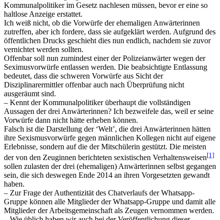
Kommunalpolitiker im Gesetz nachlesen müssen, bevor er eine so
haltlose Anzeige erstattet.
Ich weiß nicht, ob die Vorwürfe der ehemaligen Anwärterinnen
zutreffen, aber ich fordere, dass sie aufgeklärt werden. Aufgrund des
öffentlichen Drucks geschieht dies nun endlich, nachdem sie zuvor
vernichtet werden sollten.
Offenbar soll nun zumindest einer der Polizeianwärter wegen der
Seximusvorwürfe entlassen werden. Die beabsichtigte Entlassung
bedeutet, dass die schweren Vorwürfe aus Sicht der
Disziplinarermittler offenbar auch nach Überprüfung nicht
ausgeräumt sind.
– Kennt der Kommunalpolitiker überhaupt die vollständigen
Aussagen der drei Anwärterinnen? Ich bezweifele das, weil er seine
Vorwürfe dann nicht hätte erheben können.
Falsch ist die Darstellung der ‘Welt’, die drei Anwärterinnen hätten
ihre Sexismusvorwürfe gegen männlichen Kollegen nicht auf eigene
Erlebnisse, sondern auf die der Mitschülerin gestützt. Die meisten
[1]
der von den Zeuginnen berichteten sexistischen Verhaltensweisen
sollen zulasten der drei (ehemaligen) Anwärterinnen selbst gegangen
sein, die sich deswegen Ende 2014 an ihren Vorgesetzten gewandt
haben.
– Zur Frage der Authentizität des Chatverlaufs der Whatsapp-
Gruppe können alle Mitglieder der Whatsapp-Gruppe und damit alle
Mitglieder der Arbeitsgemeinschaft als Zeugen vernommen werden.
– Wie üblich haben wir auch bei der Veröffentlichung dieser