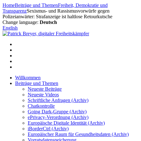
Zum
Home
Beiträge und Themen
Freiheit, Demokratie und
Inhalt
Transparenz
Sexismus- und Rassismusvorwürfe gegen
springen
Polizeianwärter: Strafanzeige ist haltlose Retourkutsche
Change language:
Deutsch
English
Willkommen
Beiträge und Themen
Neueste Beiträge
Neueste Videos
Schriftliche Anfragen (Archiv)
Chatkontrolle
Going Dark-Gruppe (Archiv)
ePrivacy-Verordnung (Archiv)
Europäische Digitale Identität (Archiv)
iBorderCtrl (Archiv)
Europäischer Raum für Gesundheitsdaten (Archiv)
Vorratsdatenspeicherung