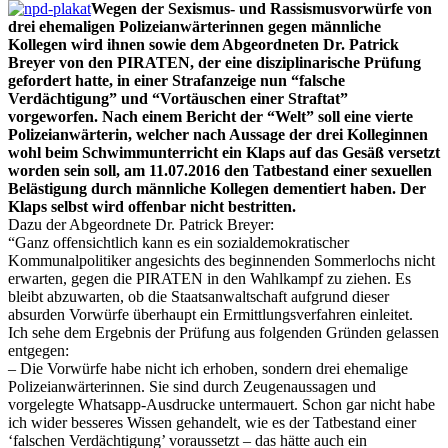
Wegen der Sexismus- und Rassismusvorwürfe von
drei ehemaligen Polizeianwärterinnen gegen männliche
Kollegen wird ihnen sowie dem Abgeordneten Dr. Patrick
Breyer von den PIRATEN, der eine disziplinarische Prüfung
gefordert hatte, in einer Strafanzeige nun “falsche
Verdächtigung” und “Vortäuschen einer Straftat”
vorgeworfen. Nach einem Bericht der “Welt” soll eine vierte
Polizeianwärterin, welcher nach Aussage der drei Kolleginnen
wohl beim Schwimmunterricht ein Klaps auf das Gesäß versetzt
worden sein soll, am 11.07.2016 den Tatbestand einer sexuellen
Belästigung durch männliche Kollegen dementiert haben. Der
Klaps selbst wird offenbar nicht bestritten.
Dazu der Abgeordnete Dr. Patrick Breyer:
“Ganz offensichtlich kann es ein sozialdemokratischer
Kommunalpolitiker angesichts des beginnenden Sommerlochs nicht
erwarten, gegen die PIRATEN in den Wahlkampf zu ziehen. Es
bleibt abzuwarten, ob die Staatsanwaltschaft aufgrund dieser
absurden Vorwürfe überhaupt ein Ermittlungsverfahren einleitet.
Ich sehe dem Ergebnis der Prüfung aus folgenden Gründen gelassen
entgegen:
– Die Vorwürfe habe nicht ich erhoben, sondern drei ehemalige
Polizeianwärterinnen. Sie sind durch Zeugenaussagen und
vorgelegte Whatsapp-Ausdrucke untermauert. Schon gar nicht habe
ich wider besseres Wissen gehandelt, wie es der Tatbestand einer
‘falschen Verdächtigung’ voraussetzt – das hätte auch ein