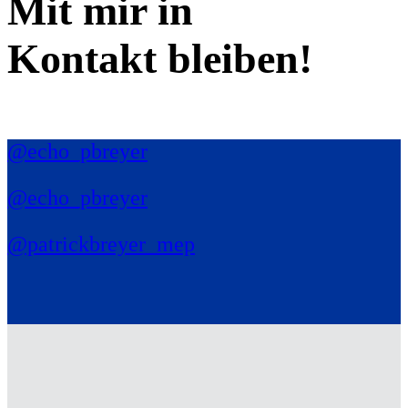
Mit mir in
Kontakt bleiben!
@echo_pbreyer
@echo_pbreyer
@patrickbreyer_mep