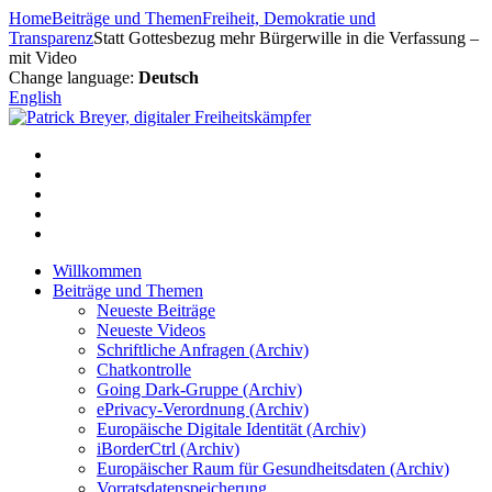
Zum
Home
Beiträge und Themen
Freiheit, Demokratie und
Inhalt
Transparenz
Statt Gottesbezug mehr Bürgerwille in die Verfassung –
springen
mit Video
Change language:
Deutsch
English
Willkommen
Beiträge und Themen
Neueste Beiträge
Neueste Videos
Schriftliche Anfragen (Archiv)
Chatkontrolle
Going Dark-Gruppe (Archiv)
ePrivacy-Verordnung (Archiv)
Europäische Digitale Identität (Archiv)
iBorderCtrl (Archiv)
Europäischer Raum für Gesundheitsdaten (Archiv)
Vorratsdatenspeicherung