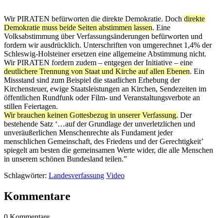
Wir PIRATEN befürworten die direkte Demokratie. Doch
direkte
Demokratie muss beide Seiten abstimmen lassen
. Eine
Volksabstimmung über Verfassungsänderungen befürworten und
fordern wir ausdrücklich. Unterschriften von umgerechnet 1,4% der
Schleswig-Holsteiner ersetzen eine allgemeine Abstimmung nicht.
Wir PIRATEN fordern zudem – entgegen der Initiative – eine
deutlichere Trennung von Staat und Kirche auf allen Ebenen
. Ein
Missstand sind zum Beispiel die staatlichen Erhebung der
Kirchensteuer, ewige Staatsleistungen an Kirchen, Sendezeiten im
öffentlichen Rundfunk oder Film- und Veranstaltungsverbote an
stillen Feiertagen.
Wir brauchen keinen Gottesbezug in unserer Verfassung.
Der
bestehende Satz ‘…auf der Grundlage der unverletzlichen und
unveräußerlichen Menschenrechte als Fundament jeder
menschlichen Gemeinschaft, des Friedens und der Gerechtigkeit’
spiegelt am besten die gemeinsamen Werte wider, die alle Menschen
in unserem schönen Bundesland teilen.”
Schlagwörter:
Landesverfassung
Video
Kommentare
0 Kommentare