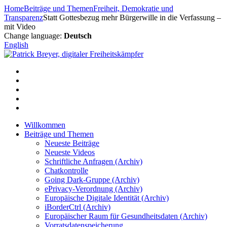
Zum
Home
Beiträge und Themen
Freiheit, Demokratie und
Inhalt
Transparenz
Statt Gottesbezug mehr Bürgerwille in die Verfassung –
springen
mit Video
Change language:
Deutsch
English
Willkommen
Beiträge und Themen
Neueste Beiträge
Neueste Videos
Schriftliche Anfragen (Archiv)
Chatkontrolle
Going Dark-Gruppe (Archiv)
ePrivacy-Verordnung (Archiv)
Europäische Digitale Identität (Archiv)
iBorderCtrl (Archiv)
Europäischer Raum für Gesundheitsdaten (Archiv)
Vorratsdatenspeicherung