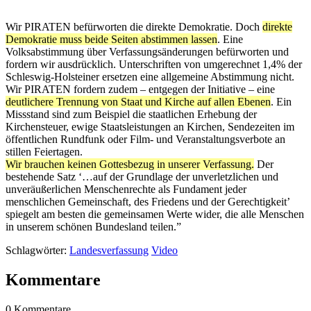
Wir PIRATEN befürworten die direkte Demokratie. Doch
direkte
Demokratie muss beide Seiten abstimmen lassen
. Eine
Volksabstimmung über Verfassungsänderungen befürworten und
fordern wir ausdrücklich. Unterschriften von umgerechnet 1,4% der
Schleswig-Holsteiner ersetzen eine allgemeine Abstimmung nicht.
Wir PIRATEN fordern zudem – entgegen der Initiative – eine
deutlichere Trennung von Staat und Kirche auf allen Ebenen
. Ein
Missstand sind zum Beispiel die staatlichen Erhebung der
Kirchensteuer, ewige Staatsleistungen an Kirchen, Sendezeiten im
öffentlichen Rundfunk oder Film- und Veranstaltungsverbote an
stillen Feiertagen.
Wir brauchen keinen Gottesbezug in unserer Verfassung.
Der
bestehende Satz ‘…auf der Grundlage der unverletzlichen und
unveräußerlichen Menschenrechte als Fundament jeder
menschlichen Gemeinschaft, des Friedens und der Gerechtigkeit’
spiegelt am besten die gemeinsamen Werte wider, die alle Menschen
in unserem schönen Bundesland teilen.”
Schlagwörter:
Landesverfassung
Video
Kommentare
0 Kommentare