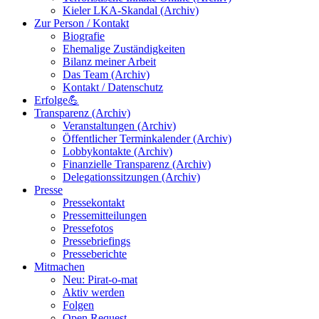
Kieler LKA-Skandal (Archiv)
Zur Person / Kontakt
Biografie
Ehemalige Zuständigkeiten
Bilanz meiner Arbeit
Das Team (Archiv)
Kontakt / Datenschutz
Erfolge💪
Transparenz (Archiv)
Veranstaltungen (Archiv)
Öffentlicher Terminkalender (Archiv)
Lobbykontakte (Archiv)
Finanzielle Transparenz (Archiv)
Delegationssitzungen (Archiv)
Presse
Pressekontakt
Pressemitteilungen
Pressefotos
Pressebriefings
Presseberichte
Mitmachen
Neu: Pirat-o-mat
Aktiv werden
Folgen
Open Request