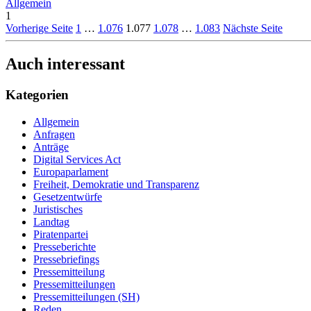
Allgemein
1
Vorherige Seite
1
…
1.076
1.077
1.078
…
1.083
Nächste Seite
Auch interessant
Kategorien
Allgemein
Anfragen
Anträge
Digital Services Act
Europaparlament
Freiheit, Demokratie und Transparenz
Gesetzentwürfe
Juristisches
Landtag
Piratenpartei
Presseberichte
Pressebriefings
Pressemitteilung
Pressemitteilungen
Pressemitteilungen (SH)
Reden