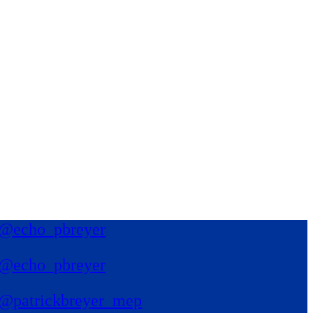
@echo_pbreyer
@echo_pbreyer
@patrickbreyer_mep