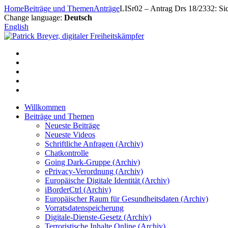
Zum
Home
Beiträge und Themen
Anträge
LISr02 – Antrag Drs 18/2332: Si
Inhalt
Change language:
Deutsch
springen
English
Willkommen
Beiträge und Themen
Neueste Beiträge
Neueste Videos
Schriftliche Anfragen (Archiv)
Chatkontrolle
Going Dark-Gruppe (Archiv)
ePrivacy-Verordnung (Archiv)
Europäische Digitale Identität (Archiv)
iBorderCtrl (Archiv)
Europäischer Raum für Gesundheitsdaten (Archiv)
Vorratsdatenspeicherung
Digitale-Dienste-Gesetz (Archiv)
Terroristische Inhalte Online (Archiv)