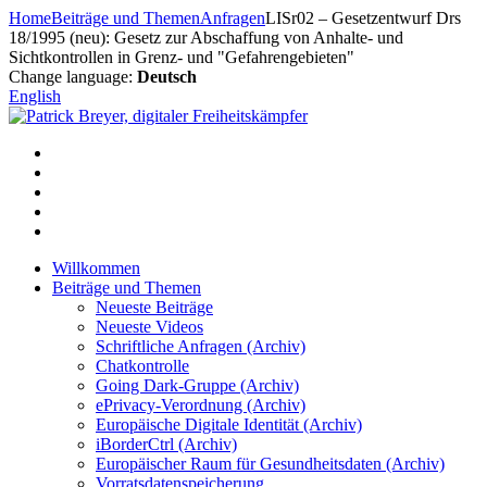
Zum
Home
Beiträge und Themen
Anfragen
LISr02 – Gesetzentwurf Drs
Inhalt
18/1995 (neu): Gesetz zur Abschaffung von Anhalte- und
springen
Sichtkontrollen in Grenz- und "Gefahrengebieten"
Change language:
Deutsch
English
Willkommen
Beiträge und Themen
Neueste Beiträge
Neueste Videos
Schriftliche Anfragen (Archiv)
Chatkontrolle
Going Dark-Gruppe (Archiv)
ePrivacy-Verordnung (Archiv)
Europäische Digitale Identität (Archiv)
iBorderCtrl (Archiv)
Europäischer Raum für Gesundheitsdaten (Archiv)
Vorratsdatenspeicherung