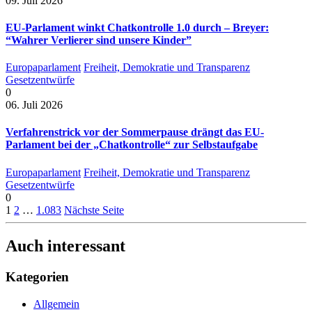
09. Juli 2026
EU-Parlament winkt Chatkontrolle 1.0 durch – Breyer:
“Wahrer Verlierer sind unsere Kinder”
Europaparlament
Freiheit, Demokratie und Transparenz
Gesetzentwürfe
0
06. Juli 2026
Verfahrenstrick vor der Sommerpause drängt das EU-
Parlament bei der „Chatkontrolle“ zur Selbstaufgabe
Europaparlament
Freiheit, Demokratie und Transparenz
Gesetzentwürfe
0
1
2
…
1.083
Nächste Seite
Auch interessant
Kategorien
Allgemein