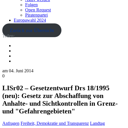
Folgen
Open Request
Piratenpartei
Europawahl 2024
Zurück zur Übersicht
Teilen:
am
04. Juni 2014
0
LISr02 – Gesetzentwurf Drs 18/1995
(neu): Gesetz zur Abschaffung von
Anhalte- und Sichtkontrollen in Grenz-
und "Gefahrengebieten"
Anfragen
Freiheit, Demokratie und Transparenz
Landtag