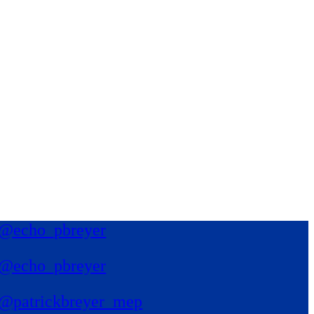
@echo_pbreyer
@echo_pbreyer
@patrickbreyer_mep