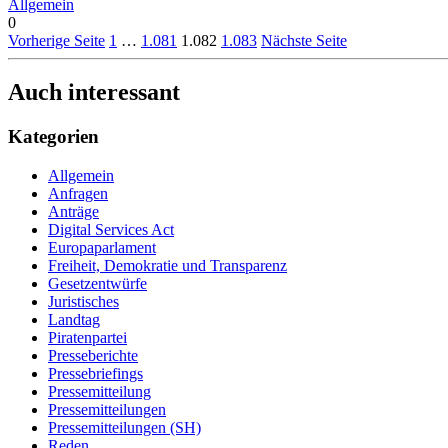
Allgemein
0
Vorherige Seite
1
…
1.081
1.082
1.083
Nächste Seite
Auch interessant
Kategorien
Allgemein
Anfragen
Anträge
Digital Services Act
Europaparlament
Freiheit, Demokratie und Transparenz
Gesetzentwürfe
Juristisches
Landtag
Piratenpartei
Presseberichte
Pressebriefings
Pressemitteilung
Pressemitteilungen
Pressemitteilungen (SH)
Reden