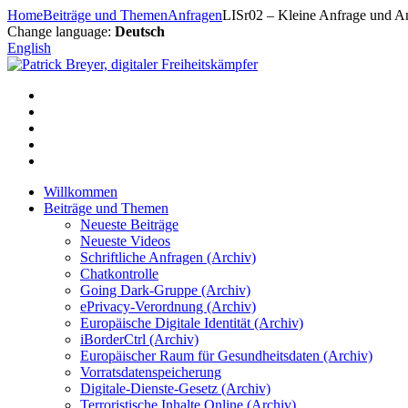
Zum
Home
Beiträge und Themen
Anfragen
LISr02 – Kleine Anfrage und An
Inhalt
Change language:
Deutsch
springen
English
Willkommen
Beiträge und Themen
Neueste Beiträge
Neueste Videos
Schriftliche Anfragen (Archiv)
Chatkontrolle
Going Dark-Gruppe (Archiv)
ePrivacy-Verordnung (Archiv)
Europäische Digitale Identität (Archiv)
iBorderCtrl (Archiv)
Europäischer Raum für Gesundheitsdaten (Archiv)
Vorratsdatenspeicherung
Digitale-Dienste-Gesetz (Archiv)
Terroristische Inhalte Online (Archiv)