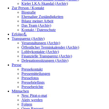
Kieler LKA-Skandal (Archiv)
Zur Person / Kontakt
Biografie
Ehemalige Zuständigkeiten
Bilanz meiner Arbeit
Das Team (Archiv)
Kontakt / Datenschutz
Erfolge💪
Transparenz (Archiv)
Veranstaltungen (Archiv)
Öffentlicher Terminkalender (Archiv)
Lobbykontakte (Archiv)
Finanzielle Transparenz (Archiv)
Delegationssitzungen (Archiv)
Presse
Pressekontakt
Pressemitteilungen
Pressefotos
Pressebriefings
Presseberichte
Mitmachen
Neu: Pirat-o-mat
Aktiv werden
Folgen
Open Request