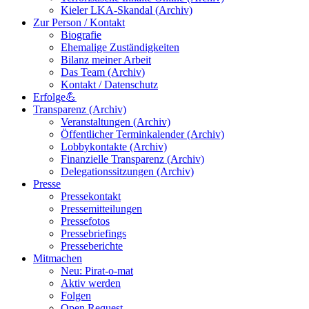
Kieler LKA-Skandal (Archiv)
Zur Person / Kontakt
Biografie
Ehemalige Zuständigkeiten
Bilanz meiner Arbeit
Das Team (Archiv)
Kontakt / Datenschutz
Erfolge💪
Transparenz (Archiv)
Veranstaltungen (Archiv)
Öffentlicher Terminkalender (Archiv)
Lobbykontakte (Archiv)
Finanzielle Transparenz (Archiv)
Delegationssitzungen (Archiv)
Presse
Pressekontakt
Pressemitteilungen
Pressefotos
Pressebriefings
Presseberichte
Mitmachen
Neu: Pirat-o-mat
Aktiv werden
Folgen
Open Request