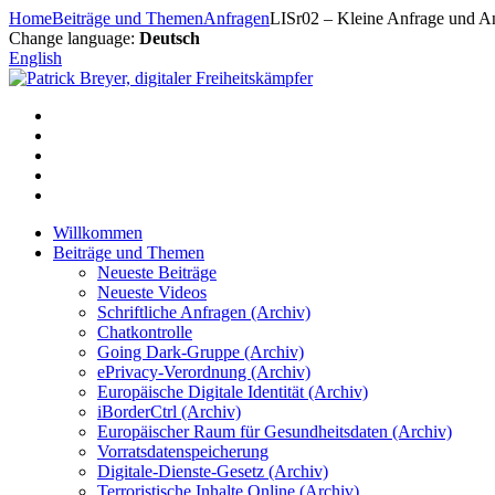
Zum
Home
Beiträge und Themen
Anfragen
LISr02 – Kleine Anfrage und An
Inhalt
Change language:
Deutsch
springen
English
Willkommen
Beiträge und Themen
Neueste Beiträge
Neueste Videos
Schriftliche Anfragen (Archiv)
Chatkontrolle
Going Dark-Gruppe (Archiv)
ePrivacy-Verordnung (Archiv)
Europäische Digitale Identität (Archiv)
iBorderCtrl (Archiv)
Europäischer Raum für Gesundheitsdaten (Archiv)
Vorratsdatenspeicherung
Digitale-Dienste-Gesetz (Archiv)
Terroristische Inhalte Online (Archiv)