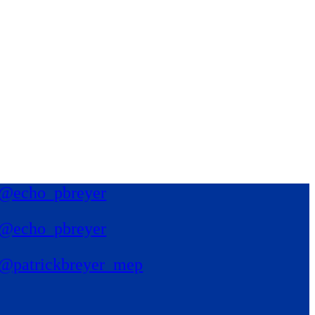
@echo_pbreyer
@echo_pbreyer
@patrickbreyer_mep