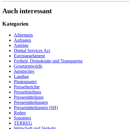
Auch interessant
Kategorien
Allgemein
Anfragen
Anträge
Digital Services Act
Europaparlament
Freiheit, Demokratie und Transparenz
Gesetzentwürfe
Juristisches
Landtag
Piratenpartei
Presseberichte
Pressebriefings
Pressemitteilung
Pressemitteilungen
Pressemitteilungen (SH)
Reden
Sonstiges
TERREG
Wirtschaft und Verkehr