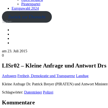
Piratenpartei
Europawahl 2024
Zurück zur Übersicht
Teilen:
am
23. Juli 2015
0
LISr02 – Kleine Anfrage und Antwort Drs 
Anfragen
Freiheit, Demokratie und Transparenz
Landtag
Kleine Anfrage Dr. Patrick Breyer (PIRATEN) und Antwort Minister/
Schlagwörter:
Datenträger
Polizei
Kommentare