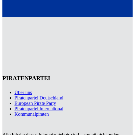
PIRATENPARTEI
Über uns
Piratenpartei Deutschland
European Pirate Party
Piratenpartei International
Kommunalpiraten
Alle Inhalte dieses Internetangebots sind – soweit nicht anders