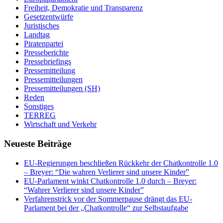
Freiheit, Demokratie und Transparenz
Gesetzentwürfe
Juristisches
Landtag
Piratenpartei
Presseberichte
Pressebriefings
Pressemitteilung
Pressemitteilungen
Pressemitteilungen (SH)
Reden
Sonstiges
TERREG
Wirtschaft und Verkehr
Neueste Beiträge
EU-Regierungen beschließen Rückkehr der Chatkontrolle 1.0
– Breyer: “Die wahren Verlierer sind unsere Kinder”
EU-Parlament winkt Chatkontrolle 1.0 durch – Breyer:
“Wahrer Verlierer sind unsere Kinder”
Verfahrenstrick vor der Sommerpause drängt das EU-
Parlament bei der „Chatkontrolle“ zur Selbstaufgabe