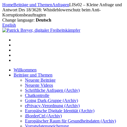
Zum
Home
Beiträge und Themen
Anfragen
LISr02 – Kleine Anfrage und
Inhalt
Antwort Drs 18/3628: Whistleblowerschutz beim Anti-
springen
Korruptionsbeauftragten
Change language:
Deutsch
English
Willkommen
Beiträge und Themen
Neueste Beiträge
Neueste Videos
Schriftliche Anfragen (Archiv)
Chatkontrolle
Going Dark-Gruppe (Archiv)
ePrivacy-Verordnung (Archiv)
Europäische Digitale Identität (Archiv)
iBorderCtrl (Archiv)
Europäischer Raum für Gesundheitsdaten (Archiv)
Vorratsdatenspeicherung