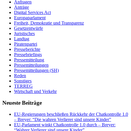
Anfragen
Anträge
Digital Services Act
Europaparlament
Freiheit, Demokratie und Transparenz
Gesetzentwürfe
Juristisches
Landtag
Piratenpartei
Presseberichte
Pressebriefings
Pressemitteilung
Pressemitteilungen
Pressemitteilungen (SH)
Reden
Sonstiges
TERREG
Wirtschaft und Verkehr
Neueste Beiträge
EU-Regierungen beschließen Rückkehr der Chatkontrolle 1.0
– Breyer: “Die wahren Verlierer sind unsere Kinder”
EU-Parlament winkt Chatkontrolle 1.0 durch – Breyer:
“Wahrer Verlierer sind unsere Kinder”