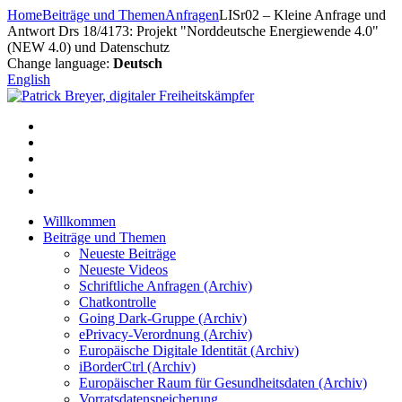
Zum
Home
Beiträge und Themen
Anfragen
LISr02 – Kleine Anfrage und
Inhalt
Antwort Drs 18/4173: Projekt "Norddeutsche Energiewende 4.0"
springen
(NEW 4.0) und Datenschutz
Change language:
Deutsch
English
Willkommen
Beiträge und Themen
Neueste Beiträge
Neueste Videos
Schriftliche Anfragen (Archiv)
Chatkontrolle
Going Dark-Gruppe (Archiv)
ePrivacy-Verordnung (Archiv)
Europäische Digitale Identität (Archiv)
iBorderCtrl (Archiv)
Europäischer Raum für Gesundheitsdaten (Archiv)
Vorratsdatenspeicherung