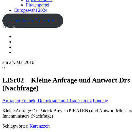
Piratenpartei
Europawahl 2024
Zurück zur Übersicht
Teilen:
am
24. Mai 2016
0
LISr02 – Kleine Anfrage und Antwort Drs 
(Nachfrage)
Anfragen
Freiheit, Demokratie und Transparenz
Landtag
Kleine Anfrage Dr. Patrick Breyer (PIRATEN) und Antwort Minister
Innenministers (Nachfrage)
Schlagwörter:
Karenzzeit