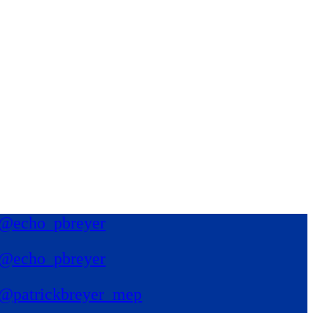
@echo_pbreyer
@echo_pbreyer
@patrickbreyer_mep