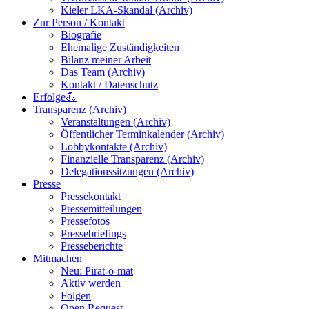
Kieler LKA-Skandal (Archiv)
Zur Person / Kontakt
Biografie
Ehemalige Zuständigkeiten
Bilanz meiner Arbeit
Das Team (Archiv)
Kontakt / Datenschutz
Erfolge💪
Transparenz (Archiv)
Veranstaltungen (Archiv)
Öffentlicher Terminkalender (Archiv)
Lobbykontakte (Archiv)
Finanzielle Transparenz (Archiv)
Delegationssitzungen (Archiv)
Presse
Pressekontakt
Pressemitteilungen
Pressefotos
Pressebriefings
Presseberichte
Mitmachen
Neu: Pirat-o-mat
Aktiv werden
Folgen
Open Request