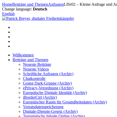
Zum
Home
Beiträge und Themen
Anfragen
LISr02 – Kleine Anfrage und An
Inhalt
Change language:
Deutsch
springen
English
Willkommen
Beiträge und Themen
Neueste Beiträge
Neueste Videos
Schriftliche Anfragen (Archiv)
Chatkontrolle
Going Dark-Gruppe (Archiv)
ePrivacy-Verordnung (Archiv)
Europäische Digitale Identität (Archiv)
iBorderCtrl (Archiv)
Europäischer Raum für Gesundheitsdaten (Archiv)
Vorratsdatenspeicherung
Digitale-Dienste-Gesetz (Archiv)
Terroristische Inhalte Online (Archiv)