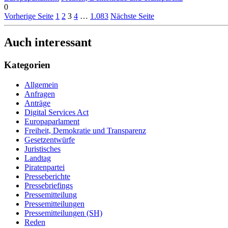
0
Vorherige Seite
1
2
3
4
…
1.083
Nächste Seite
Auch interessant
Kategorien
Allgemein
Anfragen
Anträge
Digital Services Act
Europaparlament
Freiheit, Demokratie und Transparenz
Gesetzentwürfe
Juristisches
Landtag
Piratenpartei
Presseberichte
Pressebriefings
Pressemitteilung
Pressemitteilungen
Pressemitteilungen (SH)
Reden