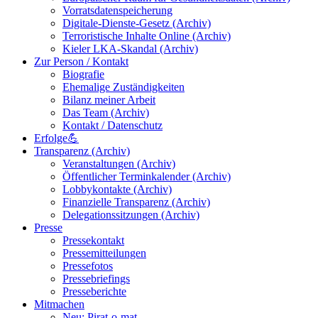
Vorratsdatenspeicherung
Digitale-Dienste-Gesetz (Archiv)
Terroristische Inhalte Online (Archiv)
Kieler LKA-Skandal (Archiv)
Zur Person / Kontakt
Biografie
Ehemalige Zuständigkeiten
Bilanz meiner Arbeit
Das Team (Archiv)
Kontakt / Datenschutz
Erfolge💪
Transparenz (Archiv)
Veranstaltungen (Archiv)
Öffentlicher Terminkalender (Archiv)
Lobbykontakte (Archiv)
Finanzielle Transparenz (Archiv)
Delegationssitzungen (Archiv)
Presse
Pressekontakt
Pressemitteilungen
Pressefotos
Pressebriefings
Presseberichte
Mitmachen
Neu: Pirat-o-mat