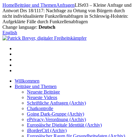
Zum
Home
Beiträge und Themen
Anfragen
LISr03 – Kleine Anfrage und
Inhalt
Antwort Drs 18/1117: Nachfrage zu Ortung von Bürgern durch
springen
nicht individualisierte Funkzellenabfragen in Schleswig-Holstein:
Aufgeklärte Fälle durch Funkzellenabfragen
Change language:
Deutsch
English
Willkommen
Beiträge und Themen
Neueste Beiträge
Neueste Videos
Schriftliche Anfragen (Archiv)
Chatkontrolle
Going Dark-Gruppe (Archiv)
ePrivacy-Verordnung (Archiv)
Europäische Digitale Identität (Archiv)
iBorderCtrl (Archiv)
Europäischer Raum für Gesundheitsdaten (Archiv)