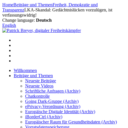
Zum
Home
Beiträge und Themen
Freiheit, Demokratie und
Inhalt
Transparenz
LKA-Skandal: Gedächtnislücken vorzulügen, ist
springen
verfassungswidrig!
Change language:
Deutsch
English
Willkommen
Beiträge und Themen
Neueste Beiträge
Neueste Videos
Schriftliche Anfragen (Archiv)
Chatkontrolle
Going Dark-Gruppe (Archiv)
ePrivacy-Verordnung (Archiv)
Europäische Digitale Identität (Archiv)
iBorderCtrl (Archiv)
Europäischer Raum für Gesundheitsdaten (Archiv)
Vorratsdatenspeicherung