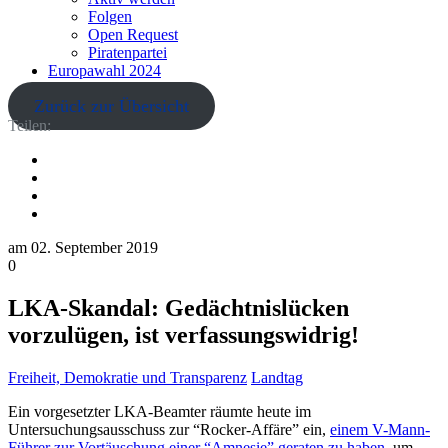
Folgen
Open Request
Piratenpartei
Europawahl 2024
Zurück zur Übersicht
Teilen:
am
02. September 2019
0
LKA-Skandal: Gedächtnislücken
vorzulügen, ist verfassungswidrig!
Freiheit, Demokratie und Transparenz
Landtag
Ein vorgesetzter LKA-Beamter räumte heute im
Untersuchungsausschuss zur “Rocker-Affäre” ein,
einem V-Mann-
Führer zur Vortäuschung einer “Amnesie” geraten zu haben
, um