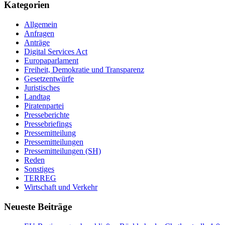
Kategorien
Allgemein
Anfragen
Anträge
Digital Services Act
Europaparlament
Freiheit, Demokratie und Transparenz
Gesetzentwürfe
Juristisches
Landtag
Piratenpartei
Presseberichte
Pressebriefings
Pressemitteilung
Pressemitteilungen
Pressemitteilungen (SH)
Reden
Sonstiges
TERREG
Wirtschaft und Verkehr
Neueste Beiträge