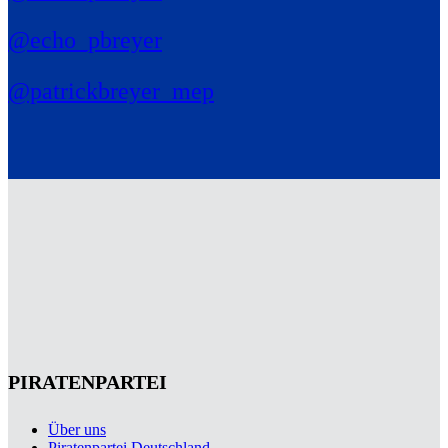
@echo_pbreyer
@patrickbreyer_mep
PIRATENPARTEI
Über uns
Piratenpartei Deutschland