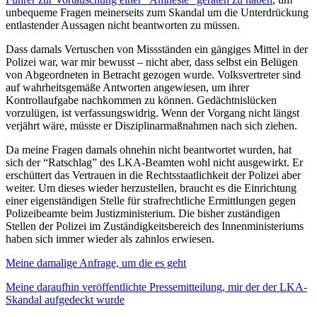
unbequeme Fragen meinerseits zum Skandal um die Unterdrückung
entlastender Aussagen nicht beantworten zu müssen.
Dass damals Vertuschen von Missständen ein gängiges Mittel in der
Polizei war, war mir bewusst – nicht aber, dass selbst ein Belügen
von Abgeordneten in Betracht gezogen wurde. Volksvertreter sind
auf wahrheitsgemäße Antworten angewiesen, um ihrer
Kontrollaufgabe nachkommen zu können. Gedächtnislücken
vorzulügen, ist verfassungswidrig. Wenn der Vorgang nicht längst
verjährt wäre, müsste er Disziplinarmaßnahmen nach sich ziehen.
Da meine Fragen damals ohnehin nicht beantwortet wurden, hat
sich der “Ratschlag” des LKA-Beamten wohl nicht ausgewirkt. Er
erschüttert das Vertrauen in die Rechtsstaatlichkeit der Polizei aber
weiter. Um dieses wieder herzustellen, braucht es die Einrichtung
einer eigenständigen Stelle für strafrechtliche Ermittlungen gegen
Polizeibeamte beim Justizministerium. Die bisher zuständigen
Stellen der Polizei im Zuständigkeitsbereich des Innenministeriums
haben sich immer wieder als zahnlos erwiesen.
Meine damalige Anfrage, um die es geht
Meine daraufhin veröffentlichte Pressemitteilung, mir der der LKA-
Skandal aufgedeckt wurde